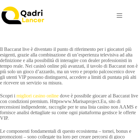
Il Baccarat live è diventato il punto di riferimento per i giocatori più
esigenti, grazie alla combinazione di un’esperienza televisiva ad alta
definizione e alla possibilità di interagire con dealer professionisti in
tempo reale. Nei casinò online più avanzati, il tavolo di Baccarat non è
più solo un gioco d’azzardo, ma un vero e proprio palcoscenico dove
gli utenti VIP possono distinguersi, accedere a limiti di puntata più alti
e ricevere un servizio su misura.
Scopri i
migliori casino online
dove è possibile giocare al Baccarat live
con condizioni premium. Httpswww.Marisaproject.Eu, sito di
recensioni indipendente, raccoglie per te una lista casino non AAMS e
fornisce analisi dettagliate su come ogni piattaforma gestisce le offerte
VIP.
Le componenti fondamentali di questo ecosistema – tornei, bonus e
promozioni – sono collegate tra loro per creare percorsi di gioco