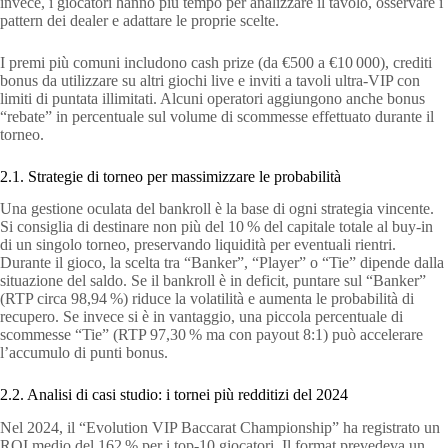
invece, i giocatori hanno più tempo per analizzare il tavolo, osservare i
pattern dei dealer e adattare le proprie scelte.
I premi più comuni includono cash prize (da €500 a €10 000), crediti
bonus da utilizzare su altri giochi live e inviti a tavoli ultra‑VIP con
limiti di puntata illimitati. Alcuni operatori aggiungono anche bonus
“rebate” in percentuale sul volume di scommesse effettuato durante il
torneo.
2.1. Strategie di torneo per massimizzare le probabilità
Una gestione oculata del bankroll è la base di ogni strategia vincente.
Si consiglia di destinare non più del 10 % del capitale totale al buy‑in
di un singolo torneo, preservando liquidità per eventuali rientri.
Durante il gioco, la scelta tra “Banker”, “Player” o “Tie” dipende dalla
situazione del saldo. Se il bankroll è in deficit, puntare sul “Banker”
(RTP circa 98,94 %) riduce la volatilità e aumenta le probabilità di
recupero. Se invece si è in vantaggio, una piccola percentuale di
scommesse “Tie” (RTP 97,30 % ma con payout 8:1) può accelerare
l’accumulo di punti bonus.
2.2. Analisi di casi studio: i tornei più redditizi del 2024
Nel 2024, il “Evolution VIP Baccarat Championship” ha registrato un
ROI medio del 162 % per i top‑10 giocatori. Il format prevedeva un