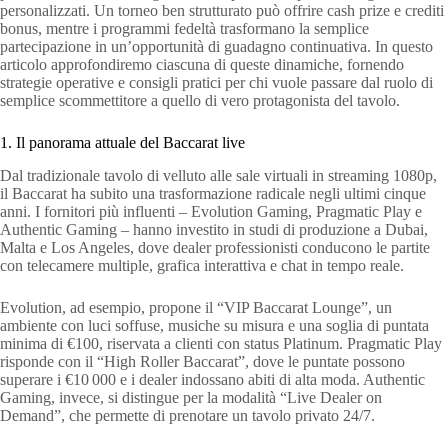
personalizzati. Un torneo ben strutturato può offrire cash prize e crediti
bonus, mentre i programmi fedeltà trasformano la semplice
partecipazione in un’opportunità di guadagno continuativa. In questo
articolo approfondiremo ciascuna di queste dinamiche, fornendo
strategie operative e consigli pratici per chi vuole passare dal ruolo di
semplice scommettitore a quello di vero protagonista del tavolo.
1. Il panorama attuale del Baccarat live
Dal tradizionale tavolo di velluto alle sale virtuali in streaming 1080p,
il Baccarat ha subito una trasformazione radicale negli ultimi cinque
anni. I fornitori più influenti – Evolution Gaming, Pragmatic Play e
Authentic Gaming – hanno investito in studi di produzione a Dubai,
Malta e Los Angeles, dove dealer professionisti conducono le partite
con telecamere multiple, grafica interattiva e chat in tempo reale.
Evolution, ad esempio, propone il “VIP Baccarat Lounge”, un
ambiente con luci soffuse, musiche su misura e una soglia di puntata
minima di €100, riservata a clienti con status Platinum. Pragmatic Play
risponde con il “High Roller Baccarat”, dove le puntate possono
superare i €10 000 e i dealer indossano abiti di alta moda. Authentic
Gaming, invece, si distingue per la modalità “Live Dealer on
Demand”, che permette di prenotare un tavolo privato 24/7.