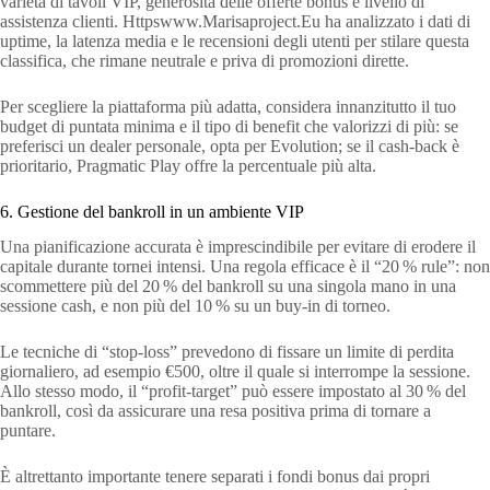
varietà di tavoli VIP, generosità delle offerte bonus e livello di
assistenza clienti. Httpswww.Marisaproject.Eu ha analizzato i dati di
uptime, la latenza media e le recensioni degli utenti per stilare questa
classifica, che rimane neutrale e priva di promozioni dirette.
Per scegliere la piattaforma più adatta, considera innanzitutto il tuo
budget di puntata minima e il tipo di benefit che valorizzi di più: se
preferisci un dealer personale, opta per Evolution; se il cash‑back è
prioritario, Pragmatic Play offre la percentuale più alta.
6. Gestione del bankroll in un ambiente VIP
Una pianificazione accurata è imprescindibile per evitare di erodere il
capitale durante tornei intensi. Una regola efficace è il “20 % rule”: non
scommettere più del 20 % del bankroll su una singola mano in una
sessione cash, e non più del 10 % su un buy‑in di torneo.
Le tecniche di “stop‑loss” prevedono di fissare un limite di perdita
giornaliero, ad esempio €500, oltre il quale si interrompe la sessione.
Allo stesso modo, il “profit‑target” può essere impostato al 30 % del
bankroll, così da assicurare una resa positiva prima di tornare a
puntare.
È altrettanto importante tenere separati i fondi bonus dai propri