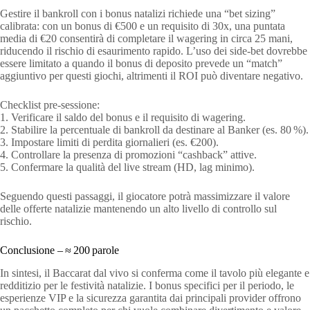
Gestire il bankroll con i bonus natalizi richiede una “bet sizing”
calibrata: con un bonus di €500 e un requisito di 30x, una puntata
media di €20 consentirà di completare il wagering in circa 25 mani,
riducendo il rischio di esaurimento rapido. L’uso dei side‑bet dovrebbe
essere limitato a quando il bonus di deposito prevede un “match”
aggiuntivo per questi giochi, altrimenti il ROI può diventare negativo.
Checklist pre‑sessione:
1. Verificare il saldo del bonus e il requisito di wagering.
2. Stabilire la percentuale di bankroll da destinare al Banker (es. 80 %).
3. Impostare limiti di perdita giornalieri (es. €200).
4. Controllare la presenza di promozioni “cashback” attive.
5. Confermare la qualità del live stream (HD, lag minimo).
Seguendo questi passaggi, il giocatore potrà massimizzare il valore
delle offerte natalizie mantenendo un alto livello di controllo sul
rischio.
Conclusione – ≈ 200 parole
In sintesi, il Baccarat dal vivo si conferma come il tavolo più elegante e
redditizio per le festività natalizie. I bonus specifici per il periodo, le
esperienze VIP e la sicurezza garantita dai principali provider offrono