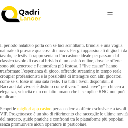
Il periodo natalizio porta con sé luci scintillanti, brindisi e una voglia
naturale di provare qualcosa di nuovo. Per gli appassionati di giochi da
tavolo, le festività rappresentano l’occasione ideale per passare dal
classico tavolo di casa al brivido di un casinò online, dove le offerte
sono più generose e l’atmosfera più festosa. I “live casino” hanno
trasformato l’esperienza di gioco, offrendo streaming in tempo reale,
croupier professionisti e la possibilità di interagire con altri giocatori
come se si fosse in una sala reale. Tra tutti i tavoli disponibili, il
Baccarat dal vivo si è distinto come il vero “must‑have” per chi cerca
eleganza, velocità e un contatto umano che il semplice RNG non può
replicare.
Scopri le
migliori app casino
per accedere a offerte esclusive e a tavoli
VIP. Progettoasco è un sito di riferimento che raccoglie le ultime novità
del mercato, guide pratiche e confronti tra le piattaforme più popolari,
senza promuovere alcun operatore in particolare.