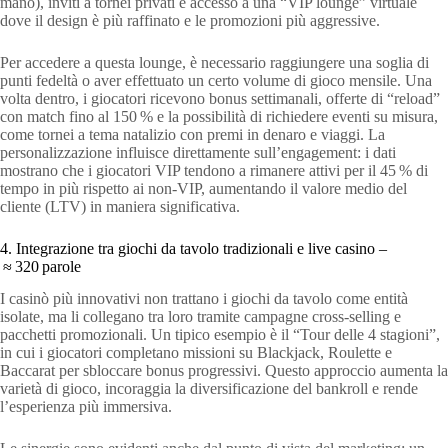
mano), inviti a tornei privati e accesso a una “VIP lounge” virtuale
dove il design è più raffinato e le promozioni più aggressive.
Per accedere a questa lounge, è necessario raggiungere una soglia di
punti fedeltà o aver effettuato un certo volume di gioco mensile. Una
volta dentro, i giocatori ricevono bonus settimanali, offerte di “reload”
con match fino al 150 % e la possibilità di richiedere eventi su misura,
come tornei a tema natalizio con premi in denaro e viaggi. La
personalizzazione influisce direttamente sull’engagement: i dati
mostrano che i giocatori VIP tendono a rimanere attivi per il 45 % di
tempo in più rispetto ai non‑VIP, aumentando il valore medio del
cliente (LTV) in maniera significativa.
4. Integrazione tra giochi da tavolo tradizionali e live casino –
≈ 320 parole
I casinò più innovativi non trattano i giochi da tavolo come entità
isolate, ma li collegano tra loro tramite campagne cross‑selling e
pacchetti promozionali. Un tipico esempio è il “Tour delle 4 stagioni”,
in cui i giocatori completano missioni su Blackjack, Roulette e
Baccarat per sbloccare bonus progressivi. Questo approccio aumenta la
varietà di gioco, incoraggia la diversificazione del bankroll e rende
l’esperienza più immersiva.