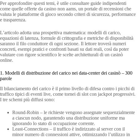
Per approfondire questi temi, è utile consultare guide indipendenti
come quelle offerte da casino non aams, un portale di recensioni che
valuta le piattaforme di gioco secondo criteri di sicurezza, performance
e trasparenza.
L’articolo adotta una prospettiva matematica: modelli di carico,
equazioni di latenza, formule di crittografia e metriche di disponibilità
saranno il filo conduttore di ogni sezione. Il lettore troverà numeri
concreti, esempi pratici e confronti basati su dati reali, così da poter
valutare con rigore scientifico le scelte architetturali di un casinò
online.
1. Modelli di distribuzione del carico nei data‑center dei casinò – 300
parole
Il bilanciamento del carico è il primo livello di difesa contro i picchi di
traffico tipici di eventi live, come tornei di slot con jackpot progressivi.
I tre schemi più diffusi sono:
Round‑Robin – le richieste vengono assegnate sequenzialmente
a ciascun nodo, garantendo una distribuzione uniforme ma
ignorando lo stato di occupazione corrente.
Least‑Connections – il traffico è indirizzato al server con il
minor numero di connessioni attive, ottimizzando l’utilizzo in