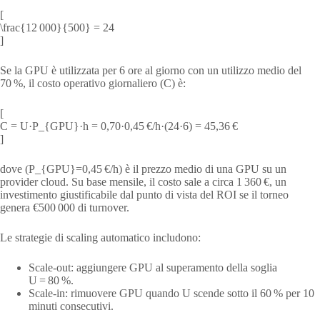
[
\frac{12 000}{500} = 24
]
Se la GPU è utilizzata per 6 ore al giorno con un utilizzo medio del
70 %, il costo operativo giornaliero (C) è:
[
C = U·P_{GPU}·h = 0,70·0,45 €/h·(24·6) = 45,36 €
]
dove (P_{GPU}=0,45 €/h) è il prezzo medio di una GPU su un
provider cloud. Su base mensile, il costo sale a circa 1 360 €, un
investimento giustificabile dal punto di vista del ROI se il torneo
genera €500 000 di turnover.
Le strategie di scaling automatico includono:
Scale‑out: aggiungere GPU al superamento della soglia
U = 80 %.
Scale‑in: rimuovere GPU quando U scende sotto il 60 % per 10
minuti consecutivi.