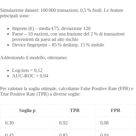
Simulazione dataset: 100 000 transazioni, 0,5 % frodi. Le feature
principali sono:
Importo (€) – media €75, deviazione 120
Paese – 10 nazioni, con una frazione del 2 % di transazioni
provenienti da paesi ad alto rischio
Device fingerprint – 85 % desktop, 15 % mobile
Addestrando il modello, otteniamo:
Log‑loss = 0,12
AUC‑ROC = 0,94
Per valutare la soglia ottimale, calcoliamo False Positive Rate (FPR) e
True Positive Rate (TPR) a diverse soglie:
Soglia p
TPR
FPR
0,30
0,92
0,08
0,45
0,85
0,04