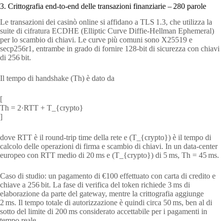
3. Crittografia end‑to‑end delle transazioni finanziarie – 280 parole
Le transazioni dei casinò online si affidano a TLS 1.3, che utilizza la
suite di cifratura ECDHE (Elliptic Curve Diffie‑Hellman Ephemeral)
per lo scambio di chiavi. Le curve più comuni sono X25519 e
secp256r1, entrambe in grado di fornire 128‑bit di sicurezza con chiavi
di 256 bit.
Il tempo di handshake (Th) è dato da
[
Th = 2·RTT + T_{crypto}
]
dove RTT è il round‑trip time della rete e (T_{crypto}) è il tempo di
calcolo delle operazioni di firma e scambio di chiavi. In un data‑center
europeo con RTT medio di 20 ms e (T_{crypto}) di 5 ms, Th = 45 ms.
Caso di studio: un pagamento di €100 effettuato con carta di credito e
chiave a 256 bit. La fase di verifica del token richiede 3 ms di
elaborazione da parte del gateway, mentre la crittografia aggiunge
2 ms. Il tempo totale di autorizzazione è quindi circa 50 ms, ben al di
sotto del limite di 200 ms considerato accettabile per i pagamenti in
tempo reale.