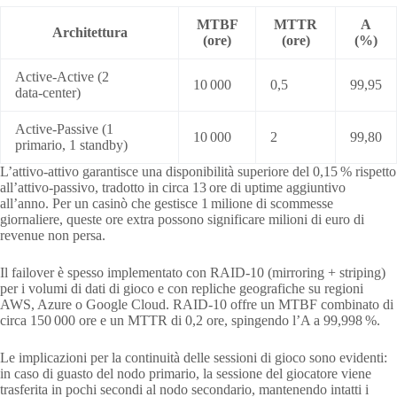
MTBF
MTTR
A
Architettura
(ore)
(ore)
(%)
Active‑Active (2
10 000
0,5
99,95
data‑center)
Active‑Passive (1
10 000
2
99,80
primario, 1 standby)
L’attivo‑attivo garantisce una disponibilità superiore del 0,15 % rispetto
all’attivo‑passivo, tradotto in circa 13 ore di uptime aggiuntivo
all’anno. Per un casinò che gestisce 1 milione di scommesse
giornaliere, queste ore extra possono significare milioni di euro di
revenue non persa.
Il failover è spesso implementato con RAID‑10 (mirroring + striping)
per i volumi di dati di gioco e con repliche geografiche su regioni
AWS, Azure o Google Cloud. RAID‑10 offre un MTBF combinato di
circa 150 000 ore e un MTTR di 0,2 ore, spingendo l’A a 99,998 %.
Le implicazioni per la continuità delle sessioni di gioco sono evidenti:
in caso di guasto del nodo primario, la sessione del giocatore viene
trasferita in pochi secondi al nodo secondario, mantenendo intatti i