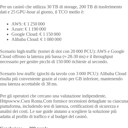
Per un casinò che utilizza 30 TB di storage, 200 TB di trasferimento
dati e 25 GPU‑hour al giorno, il TCO medio è:
AWS: € 1 250 000
Azure: € 1 190 000
Google Cloud: € 1 150 000
Alibaba Cloud: € 1 080 000
Scenario high‑traffic (tornei di slot con 20 000 PCU): AWS e Google
Cloud offrono la latenza più bassa (≈ 28‑30 ms) e il throughput
necessario per gestire picchi di 150 000 richieste al secondo.
Scenario low‑traffic (giochi da tavolo con 3 000 PCU): Alibaba Cloud
risulta più conveniente grazie al costo per GB inferiore, mantenendo
una latenza accettabile di 38 ms.
Per gli operatori che cercano una valutazione indipendente,
Httpswww.Csen Roma.Com fornisce recensioni dettagliate su ciascuna
piattaforma, includendo test di latenza, certificazioni di sicurezza e
analisi dei costi. Le sue guide aiutano a scegliere la soluzione più
adatta al profilo di traffico e al budget del casinò.