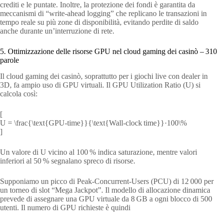
crediti e le puntate. Inoltre, la protezione dei fondi è garantita da
meccanismi di “write‑ahead logging” che replicano le transazioni in
tempo reale su più zone di disponibilità, evitando perdite di saldo
anche durante un’interruzione di rete.
5. Ottimizzazione delle risorse GPU nel cloud gaming dei casinò – 310
parole
Il cloud gaming dei casinò, soprattutto per i giochi live con dealer in
3D, fa ampio uso di GPU virtuali. Il GPU Utilization Ratio (U) si
calcola così:
[
U = \frac{\text{GPU‑time}}{\text{Wall‑clock time}}·100\%
]
Un valore di U vicino al 100 % indica saturazione, mentre valori
inferiori al 50 % segnalano spreco di risorse.
Supponiamo un picco di Peak‑Concurrent‑Users (PCU) di 12 000 per
un torneo di slot “Mega Jackpot”. Il modello di allocazione dinamica
prevede di assegnare una GPU virtuale da 8 GB a ogni blocco di 500
utenti. Il numero di GPU richieste è quindi