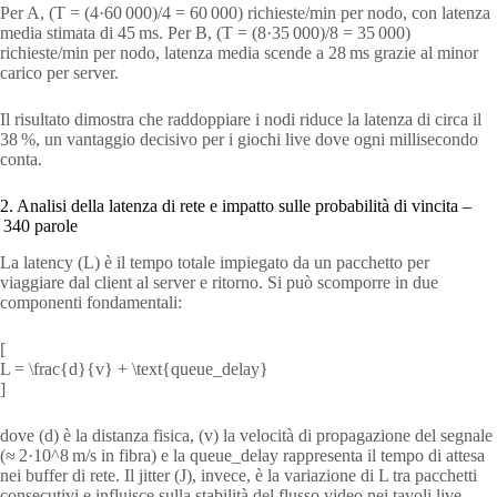
Per A, (T = (4·60 000)/4 = 60 000) richieste/min per nodo, con latenza
media stimata di 45 ms. Per B, (T = (8·35 000)/8 = 35 000)
richieste/min per nodo, latenza media scende a 28 ms grazie al minor
carico per server.
Il risultato dimostra che raddoppiare i nodi riduce la latenza di circa il
38 %, un vantaggio decisivo per i giochi live dove ogni millisecondo
conta.
2. Analisi della latenza di rete e impatto sulle probabilità di vincita –
340 parole
La latency (L) è il tempo totale impiegato da un pacchetto per
viaggiare dal client al server e ritorno. Si può scomporre in due
componenti fondamentali:
[
L = \frac{d}{v} + \text{queue_delay}
]
dove (d) è la distanza fisica, (v) la velocità di propagazione del segnale
(≈ 2·10^8 m/s in fibra) e la queue_delay rappresenta il tempo di attesa
nei buffer di rete. Il jitter (J), invece, è la variazione di L tra pacchetti
consecutivi e influisce sulla stabilità del flusso video nei tavoli live.