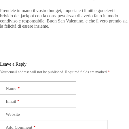
Prendete in mano il vostro budget, impostate i limiti e godetevi il
brivido dei jackpot con la consapevolezza di averlo fatto in modo
condiviso e responsabile. Buon San Valentino, e che il vero premio sia
la felicità di essere insieme.
Leave a Reply
Your email address will not be published.
Required fields are marked
*
Name
*
Email
*
Website
Add Comment
*