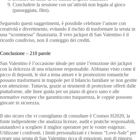
Concludere la sessione con un’attività non legata al gioco
(passeggiata, film).
Seguendo questi suggerimenti, è possibile celebrare l’amore con
creatività e divertimento, evitando il rischio di trasformare la serata in
una “scommessa” finanziaria. Il vero jackpot di San Valentino è il
ricordo condiviso, non il conteggio dei crediti.
Conclusione – 210 parole
San Valentino è l’occasione ideale per unire l’emozione dei jackpot
con la dolcezza di una relazione responsabile. Abbiamo visto come il
picco di depositi, le slot a tema amore e le promozioni romantiche
possano trasformarsi in trappole per il bilancio familiare se non gestite
con attenzione. Tuttavia, grazie ai strumenti di protezione offerti dalle
piattaforme, alle linee guida per un piano di gioco sano e alle
normative europee che garantiscono trasparenza, le coppie possono
giocare in sicurezza.
Il sito sicuro che vi consigliamo di consultare è Cosmos H2020, la
fonte indipendente che analizza licenze, audit e pratiche responsabili,
aiutandovi a scegliere il miglior operatore per le vostre esigenze.
Utilizzate i confronti, i limiti personalizzati e i bonus “Love‑Safe” per
creare una serata di San Valentino ricca di emozioni, non di rimorsi.