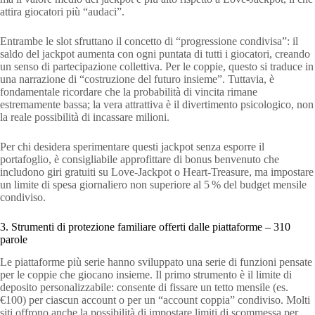
attira giocatori più “audaci”.
Entrambe le slot sfruttano il concetto di “progressione condivisa”: il
saldo del jackpot aumenta con ogni puntata di tutti i giocatori, creando
un senso di partecipazione collettiva. Per le coppie, questo si traduce in
una narrazione di “costruzione del futuro insieme”. Tuttavia, è
fondamentale ricordare che la probabilità di vincita rimane
estremamente bassa; la vera attrattiva è il divertimento psicologico, non
la reale possibilità di incassare milioni.
Per chi desidera sperimentare questi jackpot senza esporre il
portafoglio, è consigliabile approfittare di bonus benvenuto che
includono giri gratuiti su Love‑Jackpot o Heart‑Treasure, ma impostare
un limite di spesa giornaliero non superiore al 5 % del budget mensile
condiviso.
3. Strumenti di protezione familiare offerti dalle piattaforme – 310
parole
Le piattaforme più serie hanno sviluppato una serie di funzioni pensate
per le coppie che giocano insieme. Il primo strumento è il limite di
deposito personalizzabile: consente di fissare un tetto mensile (es.
€100) per ciascun account o per un “account coppia” condiviso. Molti
siti offrono anche la possibilità di impostare limiti di scommessa per