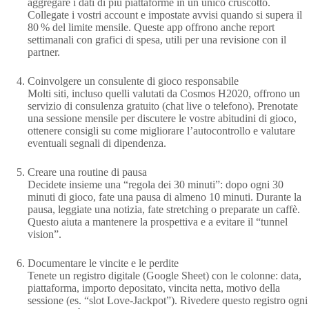
aggregare i dati di più piattaforme in un unico cruscotto.
Collegate i vostri account e impostate avvisi quando si supera il
80 % del limite mensile. Queste app offrono anche report
settimanali con grafici di spesa, utili per una revisione con il
partner.
Coinvolgere un consulente di gioco responsabile
Molti siti, incluso quelli valutati da Cosmos H2020, offrono un
servizio di consulenza gratuito (chat live o telefono). Prenotate
una sessione mensile per discutere le vostre abitudini di gioco,
ottenere consigli su come migliorare l’autocontrollo e valutare
eventuali segnali di dipendenza.
Creare una routine di pausa
Decidete insieme una “regola dei 30 minuti”: dopo ogni 30
minuti di gioco, fate una pausa di almeno 10 minuti. Durante la
pausa, leggiate una notizia, fate stretching o preparate un caffè.
Questo aiuta a mantenere la prospettiva e a evitare il “tunnel
vision”.
Documentare le vincite e le perdite
Tenete un registro digitale (Google Sheet) con le colonne: data,
piattaforma, importo depositato, vincita netta, motivo della
sessione (es. “slot Love‑Jackpot”). Rivedere questo registro ogni