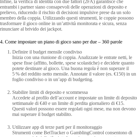
Infine, la verifica di identità con due fattori (2FA) garantisce che
entrambi i partner siano consapevoli delle operazioni di deposito e
prelievo, riducendo il rischio di decisioni impulsive prese da un solo
membro della coppia. Utilizzando questi strumenti, le coppie possono
trasformare il gioco online in un’attività monitorata e sicura, senza
rinunciare al brivido dei jackpot.
4. Come impostare un piano di gioco sano per due – 360 parole
Definire il budget mensile condiviso
Inizia con una riunione di coppia. Analizzate le entrate netti, le
spese fisse (affitto, bollette, spese scolastiche) e decidete quanto
potete destinare al gioco. Una buona regola è non superare il
5 % del reddito netto mensile. Annotate il valore (es. €150) in un
foglio condiviso o in un’app di budgeting.
Stabilire limiti di deposito e scommessa
Accedete al profilo dell’account e impostate un limite di deposito
settimanale di €40 e un limite di perdita giornaliero di €15.
Questi valori possono essere regolati ogni mese, ma non devono
mai superare il budget stabilito.
Utilizzare app di terze parti per il monitoraggio
Strumenti come BetTracker o GamblingControl consentono di