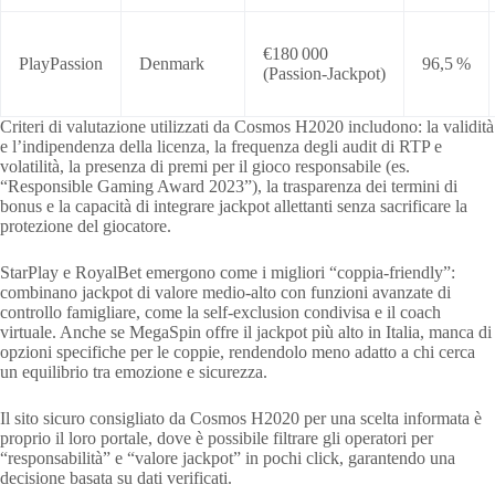
€180 000
PlayPassion
Denmark
96,5 %
(Passion‑Jackpot)
Criteri di valutazione utilizzati da Cosmos H2020 includono: la validità
e l’indipendenza della licenza, la frequenza degli audit di RTP e
volatilità, la presenza di premi per il gioco responsabile (es.
“Responsible Gaming Award 2023”), la trasparenza dei termini di
bonus e la capacità di integrare jackpot allettanti senza sacrificare la
protezione del giocatore.
StarPlay e RoyalBet emergono come i migliori “coppia‑friendly”:
combinano jackpot di valore medio‑alto con funzioni avanzate di
controllo famigliare, come la self‑exclusion condivisa e il coach
virtuale. Anche se MegaSpin offre il jackpot più alto in Italia, manca di
opzioni specifiche per le coppie, rendendolo meno adatto a chi cerca
un equilibrio tra emozione e sicurezza.
Il sito sicuro consigliato da Cosmos H2020 per una scelta informata è
proprio il loro portale, dove è possibile filtrare gli operatori per
“responsabilità” e “valore jackpot” in pochi click, garantendo una
decisione basata su dati verificati.