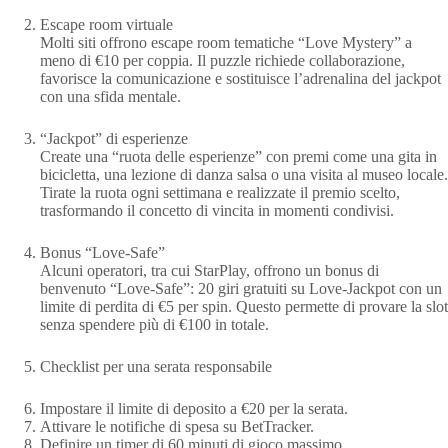
Escape room virtuale
Molti siti offrono escape room tematiche “Love Mystery” a
meno di €10 per coppia. Il puzzle richiede collaborazione,
favorisce la comunicazione e sostituisce l’adrenalina del jackpot
con una sfida mentale.
“Jackpot” di esperienze
Create una “ruota delle esperienze” con premi come una gita in
bicicletta, una lezione di danza salsa o una visita al museo locale.
Tirate la ruota ogni settimana e realizzate il premio scelto,
trasformando il concetto di vincita in momenti condivisi.
Bonus “Love‑Safe”
Alcuni operatori, tra cui StarPlay, offrono un bonus di
benvenuto “Love‑Safe”: 20 giri gratuiti su Love‑Jackpot con un
limite di perdita di €5 per spin. Questo permette di provare la slot
senza spendere più di €100 in totale.
Checklist per una serata responsabile
Impostare il limite di deposito a €20 per la serata.
Attivare le notifiche di spesa su BetTracker.
Definire un timer di 60 minuti di gioco massimo.