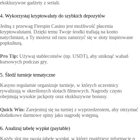
ekskluzywne gadżety z seriali.
4. Wykorzystaj kryptowaluty do szybkich depozytów
Jedną z przewag Firespin Casino jest możliwość płacenia
kryptowalutami. Dzięki temu Twoje środki trafiają na konto
natychmiast, a Ty możesz od razu zanurzyć się w sloty inspirowane
popkulturą.
Pro Tip:
Używaj stablecoinów (np. USDT), aby uniknąć wahań
kursowych podczas gry.
5. Śledź turnieje tematyczne
Kasyno regularnie organizuje turnieje, w których uczestnicy
rywalizują w określonych slotach filmowych. Nagrody często
obejmują wysokie jackpoty oraz ekskluzywne bonusy.
Quick Win:
Zarejestruj się na turniej z wyprzedzeniem, aby otrzymać
dodatkowe darmowe spiny jako nagrodę wstępną.
6. Analizuj tabelę wypłat (paytable)
Każdy slot ma swoją tabelę wypłat, w której znajdziesz informacje o