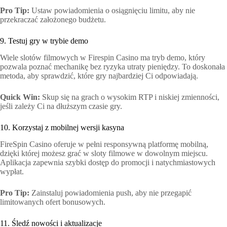
Pro Tip:
Ustaw powiadomienia o osiągnięciu limitu, aby nie
przekraczać założonego budżetu.
9. Testuj gry w trybie demo
Wiele slotów filmowych w Firespin Casino ma tryb demo, który
pozwala poznać mechanikę bez ryzyka utraty pieniędzy. To doskonała
metoda, aby sprawdzić, które gry najbardziej Ci odpowiadają.
Quick Win:
Skup się na grach o wysokim RTP i niskiej zmienności,
jeśli zależy Ci na dłuższym czasie gry.
10. Korzystaj z mobilnej wersji kasyna
FireSpin Casino oferuje w pełni responsywną platformę mobilną,
dzięki której możesz grać w sloty filmowe w dowolnym miejscu.
Aplikacja zapewnia szybki dostęp do promocji i natychmiastowych
wypłat.
Pro Tip:
Zainstaluj powiadomienia push, aby nie przegapić
limitowanych ofert bonusowych.
11. Śledź nowości i aktualizacje