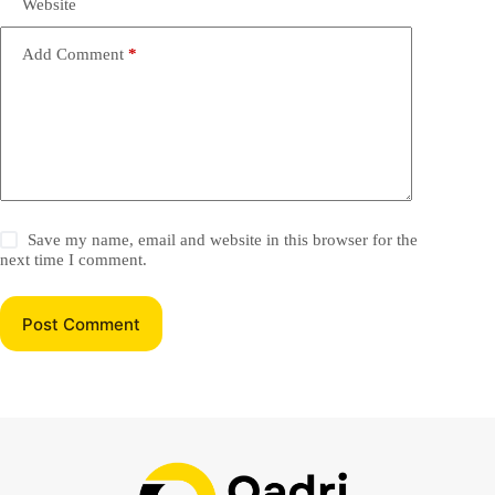
Website
Add Comment
*
Save my name, email and website in this browser for the
next time I comment.
Post Comment