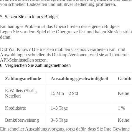
von schnellen Ladezeiten und intuitiver Bedienung profitieren.
5. Setzen Sie ein klares Budget
Ein häufiges Problem ist das Überschreiten des eigenen Budgets.
Legen Sie vor dem Spiel eine Obergrenze fest und halten Sie sich strikt
daran.
Did You Know? Die meisten mobilen Casinos verarbeiten Ein‑ und
Auszahlungen schneller als Desktop‑Versionen, weil sie auf moderne
API‑Schnittstellen setzen.
6. Vergleichen Sie Zahlungsmethoden
Zahlungsmethode
Auszahlungsgeschwindigkeit
Gebüh
E‑Wallets (Skrill,
15 Min – 2 Std
Keine
Neteller)
Kreditkarte
1–3 Tage
1 %
Banküberweisung
3–5 Tage
Keine
Ein schneller Auszahlungsvorgang sorgt dafür, dass Sie Ihre Gewinne