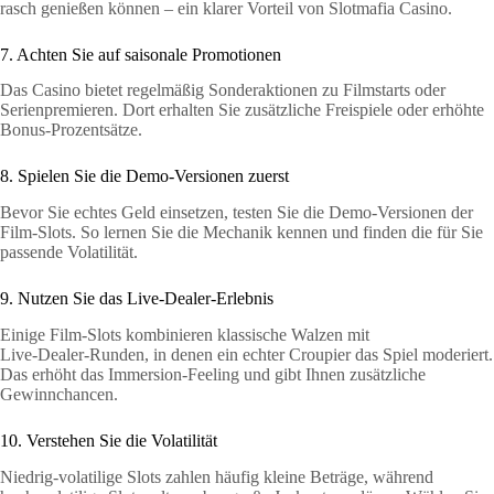
rasch genießen können – ein klarer Vorteil von Slotmafia Casino.
7. Achten Sie auf saisonale Promotionen
Das Casino bietet regelmäßig Sonderaktionen zu Filmstarts oder
Serienpremieren. Dort erhalten Sie zusätzliche Freispiele oder erhöhte
Bonus‑Prozentsätze.
8. Spielen Sie die Demo‑Versionen zuerst
Bevor Sie echtes Geld einsetzen, testen Sie die Demo‑Versionen der
Film‑Slots. So lernen Sie die Mechanik kennen und finden die für Sie
passende Volatilität.
9. Nutzen Sie das Live‑Dealer‑Erlebnis
Einige Film‑Slots kombinieren klassische Walzen mit
Live‑Dealer‑Runden, in denen ein echter Croupier das Spiel moderiert.
Das erhöht das Immersion‑Feeling und gibt Ihnen zusätzliche
Gewinnchancen.
10. Verstehen Sie die Volatilität
Niedrig‑volatilige Slots zahlen häufig kleine Beträge, während