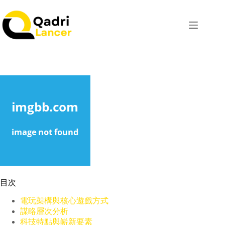
目次
電玩架構與核心遊戲方式
謀略層次分析
科技特點與嶄新要素