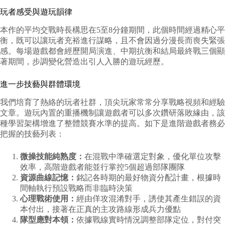
玩者感受與遊玩韻律
本作的平均交戰時長構思在5至8分鐘期間，此個時間經過精心平
衡，既可以讓玩者充裕進行謀略，且不會因過分漫長而喪失緊張
感。每場遊戲都會經歷開局演進、中期抗衡和結局最終戰三個顯
著期間，步調變化營造出引人入勝的遊玩經歷。
進一步技藝與群體環境
我們培育了熱絡的玩者社群，頂尖玩家常常分享戰略視頻和經驗
文章。遊玩內置的重播機制讓遊戲者可以多次鑽研落敗緣由，該
種學習架構增進了整體競賽水準的提高。如下是進階遊戲者務必
把握的技藝列表：
微操技能純熟度：
在混戰中準確選定對象，優化單位攻擊
效率，高階遊戲者能並行掌控5個超過部隊團隊
資源曲線記憶：
銘記各時期的最好物資分配計畫，根據時
間軸執行預設戰略而非臨時決策
心理戰術使用：
經由佯攻混淆對手，誘使其產生錯誤的資
本付出，接著在正真的主攻路線形成兵力優點
隊型應對本領：
依據戰線實時情況調整部隊定位，對付突