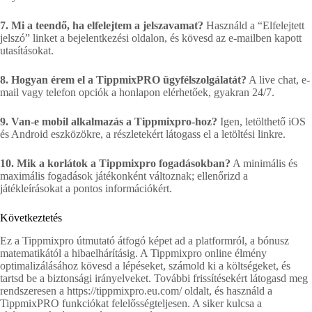
7. Mi a teendő, ha elfelejtem a jelszavamat?
Használd a “Elfelejtett
jelszó” linket a bejelentkezési oldalon, és kövesd az e-mailben kapott
utasításokat.
8. Hogyan érem el a TippmixPRO ügyfélszolgálatát?
A live chat, e-
mail vagy telefon opciók a honlapon elérhetőek, gyakran 24/7.
9. Van-e mobil alkalmazás a Tippmixpro-hoz?
Igen, letölthető iOS
és Android eszközökre, a részletekért látogass el a letöltési linkre.
10. Mik a korlátok a Tippmixpro fogadásokban?
A minimális és
maximális fogadások játékonként változnak; ellenőrizd a
játékleírásokat a pontos információkért.
Következtetés
Ez a Tippmixpro útmutató átfogó képet ad a platformról, a bónusz
matematikától a hibaelhárításig. A Tippmixpro online élmény
optimalizálásához kövesd a lépéseket, számold ki a költségeket, és
tartsd be a biztonsági irányelveket. További frissítésekért látogasd meg
rendszeresen a https://tippmixpro.eu.com/ oldalt, és használd a
TippmixPRO funkciókat felelősségteljesen. A siker kulcsa a