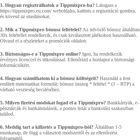
1. Hogyan regisztrálhatok a Tippmixpro-ba?
Látogass a
https://tippmixpro.eu.com/ weboldalra, kattints a regisztráció gombra,
és kövesd az utasításokat.
2. Mik a Tippmixpro bónusz feltételei?
Az üdvözlő bónusz általában
30x feltétellel rendelkezik, és csak kiválasztott játékokon használható.
Olvasd el a részleteket a promóciók oldalon.
3. Biztonságos-e a Tippmixpro online?
Igen, ha rendelkezik
érvényes licenccel és titkosítással. Ellenőrizd a honlapot a biztonsági
információkért.
4. Hogyan számíthatom ki a bónusz költségeit?
Használd a fent
említett matematikai formulát: bónusz összeg * feltétel * (1 – RTP) a
várható veszteség becsléséhez.
5. Milyen fizetési módokat fogad el a Tippmixpro?
Bankkártyák, e-
pénztárcák és bankátutalások, a pontos listát a bankolási szakaszban
találod.
6. Meddig tart a kifizetés a Tippmixpro-ból?
Általában 1-5
munkanap, de függ a választott módszertől és az ellenőrzési
folyamattól.