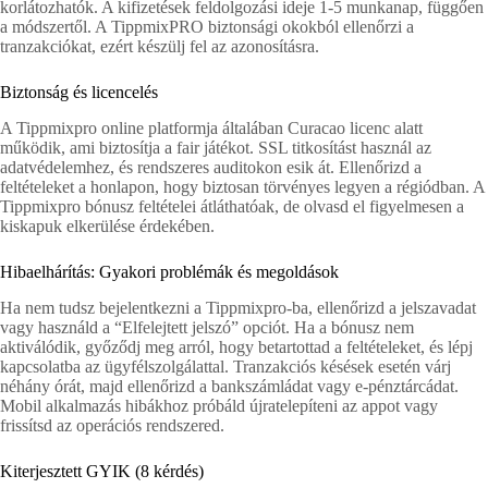
korlátozhatók. A kifizetések feldolgozási ideje 1-5 munkanap, függően
a módszertől. A TippmixPRO biztonsági okokból ellenőrzi a
tranzakciókat, ezért készülj fel az azonosításra.
Biztonság és licencelés
A Tippmixpro online platformja általában Curacao licenc alatt
működik, ami biztosítja a fair játékot. SSL titkosítást használ az
adatvédelemhez, és rendszeres auditokon esik át. Ellenőrizd a
feltételeket a honlapon, hogy biztosan törvényes legyen a régiódban. A
Tippmixpro bónusz feltételei átláthatóak, de olvasd el figyelmesen a
kiskapuk elkerülése érdekében.
Hibaelhárítás: Gyakori problémák és megoldások
Ha nem tudsz bejelentkezni a Tippmixpro-ba, ellenőrizd a jelszavadat
vagy használd a “Elfelejtett jelszó” opciót. Ha a bónusz nem
aktiválódik, győződj meg arról, hogy betartottad a feltételeket, és lépj
kapcsolatba az ügyfélszolgálattal. Tranzakciós késések esetén várj
néhány órát, majd ellenőrizd a bankszámládat vagy e-pénztárcádat.
Mobil alkalmazás hibákhoz próbáld újratelepíteni az appot vagy
frissítsd az operációs rendszered.
Kiterjesztett GYIK (8 kérdés)