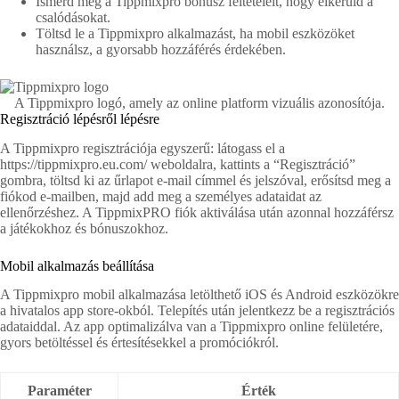
Ismerd meg a Tippmixpro bónusz feltételeit, hogy elkerüld a
csalódásokat.
Töltsd le a Tippmixpro alkalmazást, ha mobil eszközöket
használsz, a gyorsabb hozzáférés érdekében.
A Tippmixpro logó, amely az online platform vizuális azonosítója.
Regisztráció lépésről lépésre
A Tippmixpro regisztrációja egyszerű: látogass el a
https://tippmixpro.eu.com/ weboldalra, kattints a “Regisztráció”
gombra, töltsd ki az űrlapot e-mail címmel és jelszóval, erősítsd meg a
fiókod e-mailben, majd add meg a személyes adataidat az
ellenőrzéshez. A TippmixPRO fiók aktiválása után azonnal hozzáférsz
a játékokhoz és bónuszokhoz.
Mobil alkalmazás beállítása
A Tippmixpro mobil alkalmazása letölthető iOS és Android eszközökre
a hivatalos app store-okból. Telepítés után jelentkezz be a regisztrációs
adataiddal. Az app optimalizálva van a Tippmixpro online felületére,
gyors betöltéssel és értesítésekkel a promóciókról.
Paraméter
Érték