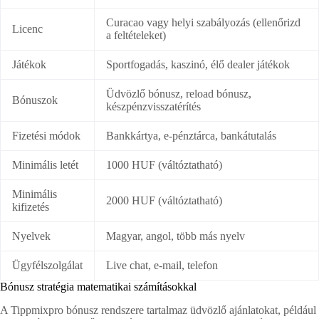
Curacao vagy helyi szabályozás (ellenőrizd
Licenc
a feltételeket)
Játékok
Sportfogadás, kaszinó, élő dealer játékok
Üdvözlő bónusz, reload bónusz,
Bónuszok
készpénzvisszatérítés
Fizetési módok
Bankkártya, e-pénztárca, bankátutalás
Minimális letét
1000 HUF (váltóztatható)
Minimális
2000 HUF (váltóztatható)
kifizetés
Nyelvek
Magyar, angol, több más nyelv
Ügyfélszolgálat
Live chat, e-mail, telefon
Bónusz stratégia matematikai számításokkal
A Tippmixpro bónusz rendszere tartalmaz üdvözlő ajánlatokat, például