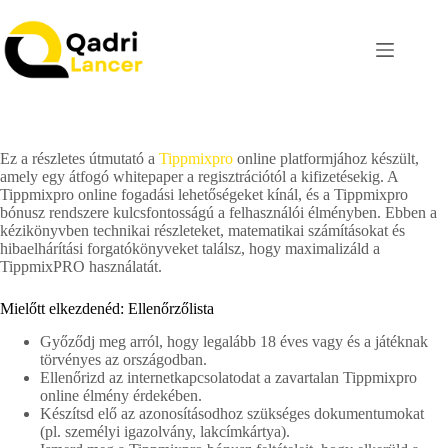
Ez a részletes útmutató a
Tippmixpro
online platformjához készült,
amely egy átfogó whitepaper a regisztrációtól a kifizetésekig. A
Tippmixpro online fogadási lehetőségeket kínál, és a Tippmixpro
bónusz rendszere kulcsfontosságú a felhasználói élményben. Ebben a
kézikönyvben technikai részleteket, matematikai számításokat és
hibaelhárítási forgatókönyveket találsz, hogy maximalizáld a
TippmixPRO használatát.
Mielőtt elkezdenéd: Ellenőrzőlista
Győződj meg arról, hogy legalább 18 éves vagy és a játéknak
törvényes az országodban.
Ellenőrizd az internetkapcsolatodat a zavartalan Tippmixpro
online élmény érdekében.
Készítsd elő az azonosításodhoz szükséges dokumentumokat
(pl. személyi igazolvány, lakcímkártya).