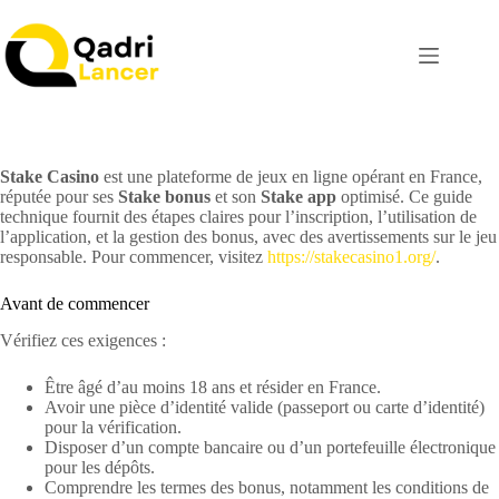
Stake Casino
est une plateforme de jeux en ligne opérant en France,
réputée pour ses
Stake bonus
et son
Stake app
optimisé. Ce guide
technique fournit des étapes claires pour l’inscription, l’utilisation de
l’application, et la gestion des bonus, avec des avertissements sur le jeu
responsable. Pour commencer, visitez
https://stakecasino1.org/
.
Avant de commencer
Vérifiez ces exigences :
Être âgé d’au moins 18 ans et résider en France.
Avoir une pièce d’identité valide (passeport ou carte d’identité)
pour la vérification.
Disposer d’un compte bancaire ou d’un portefeuille électronique
pour les dépôts.
Comprendre les termes des bonus, notamment les conditions de