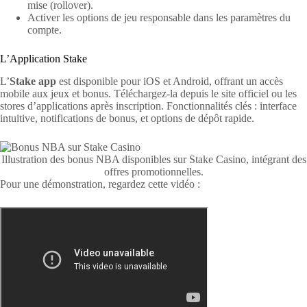
mise (rollover).
Activer les options de jeu responsable dans les paramètres du
compte.
L’Application Stake
L’
Stake app
est disponible pour iOS et Android, offrant un accès
mobile aux jeux et bonus. Téléchargez-la depuis le site officiel ou les
stores d’applications après inscription. Fonctionnalités clés : interface
intuitive, notifications de bonus, et options de dépôt rapide.
Illustration des bonus NBA disponibles sur Stake Casino, intégrant des
offres promotionnelles.
Pour une démonstration, regardez cette vidéo :