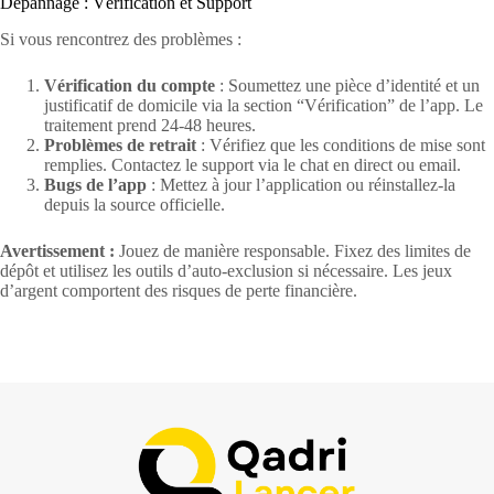
Dépannage : Vérification et Support
Si vous rencontrez des problèmes :
Vérification du compte
: Soumettez une pièce d’identité et un
justificatif de domicile via la section “Vérification” de l’app. Le
traitement prend 24-48 heures.
Problèmes de retrait
: Vérifiez que les conditions de mise sont
remplies. Contactez le support via le chat en direct ou email.
Bugs de l’app
: Mettez à jour l’application ou réinstallez-la
depuis la source officielle.
Avertissement :
Jouez de manière responsable. Fixez des limites de
dépôt et utilisez les outils d’auto-exclusion si nécessaire. Les jeux
d’argent comportent des risques de perte financière.