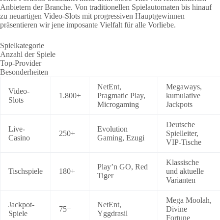
Anbietern der Branche. Von traditionellen Spielautomaten bis hinauf
zu neuartigen Video-Slots mit progressiven Hauptgewinnen
präsentieren wir jene imposante Vielfalt für alle Vorliebe.
Spielkategorie
Anzahl der Spiele
Top-Provider
Besonderheiten
NetEnt,
Megaways,
Video-
1.800+
Pragmatic Play,
kumulative
Slots
Microgaming
Jackpots
Deutsche
Live-
Evolution
250+
Spielleiter,
Casino
Gaming, Ezugi
VIP-Tische
Klassische
Play’n GO, Red
Tischspiele
180+
und aktuelle
Tiger
Varianten
Mega Moolah,
Jackpot-
NetEnt,
75+
Divine
Spiele
Yggdrasil
Fortune