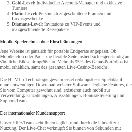
Gold-Level:
Individueller Account-Manager und exklusive
Turniere
Platin-Level:
Persönlich zugeschnittene Prämien und
Luxusgeschenke
Diamant-Level:
Invitations zu VIP-Events und
maßgeschneiderte Reisepakete
Mobile Spielerlebnis ohne Einschränkungen
Jene Website ist gänzlich für portable Endgeräte angepasst. Ob
Mobiltelefon oder Pad – die flexible Seite justiert sich eigenständig an
sämtliche Bildschirmgröße an. Mehr als 95% des Game-Portfolios ist
mobil erhältlich, samt des gesamten Live-Casino-Bereichs.
Die HTML5-Technologie gewährleistet reibungsloses Spielablauf
ohne notwendigen Download weiterer Software. Jegliche Features, die
Sie vom Computer gewohnt sind, existieren auch mobil zur
Verwendung: Einzahlungen, Auszahlungen, Bonusaktivierung und
Support-Team.
Der internationaler Kundensupport
Unser Hilfe-Team steht Ihnen täglich rund durch die Uhrzeit zur
Nutzung. Der Live-Chat verknüpft Sie binnen von Sekunden mit