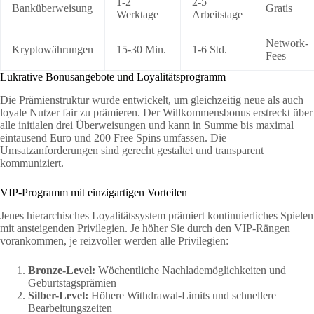
1-2
2-5
Banküberweisung
Gratis
Werktage
Arbeitstage
Network-
Kryptowährungen
15-30 Min.
1-6 Std.
Fees
Lukrative Bonusangebote und Loyalitätsprogramm
Die Prämienstruktur wurde entwickelt, um gleichzeitig neue als auch
loyale Nutzer fair zu prämieren. Der Willkommensbonus erstreckt über
alle initialen drei Überweisungen und kann in Summe bis maximal
eintausend Euro und 200 Free Spins umfassen. Die
Umsatzanforderungen sind gerecht gestaltet und transparent
kommuniziert.
VIP-Programm mit einzigartigen Vorteilen
Jenes hierarchisches Loyalitätssystem prämiert kontinuierliches Spielen
mit ansteigenden Privilegien. Je höher Sie durch den VIP-Rängen
vorankommen, je reizvoller werden alle Privilegien:
Bronze-Level:
Wöchentliche Nachlademöglichkeiten und
Geburtstagsprämien
Silber-Level:
Höhere Withdrawal-Limits und schnellere
Bearbeitungszeiten