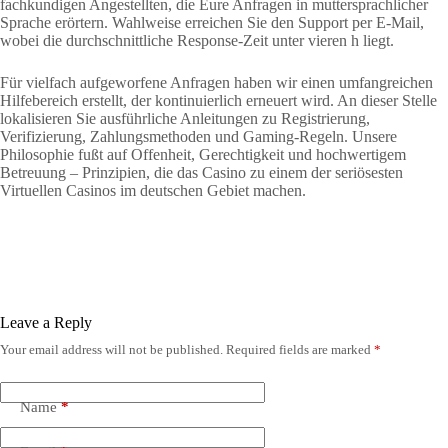
fachkundigen Angestellten, die Eure Anfragen in muttersprachlicher
Sprache erörtern. Wahlweise erreichen Sie den Support per E-Mail,
wobei die durchschnittliche Response-Zeit unter vieren h liegt.
Für vielfach aufgeworfene Anfragen haben wir einen umfangreichen
Hilfebereich erstellt, der kontinuierlich erneuert wird. An dieser Stelle
lokalisieren Sie ausführliche Anleitungen zu Registrierung,
Verifizierung, Zahlungsmethoden und Gaming-Regeln. Unsere
Philosophie fußt auf Offenheit, Gerechtigkeit und hochwertigem
Betreuung – Prinzipien, die das Casino zu einem der seriösesten
Virtuellen Casinos im deutschen Gebiet machen.
Leave a Reply
Your email address will not be published.
Required fields are marked
*
Name
*