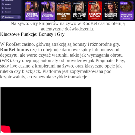
Na żywo: Gry krupierów na żywo w RooBet casino oferują
autentyczne doświadczenia.
Kluczowe Funkcje: Bonusy i Gry
W RooBet casino, główną atrakcją są bonusy i różnorodne gry.
RooBet bonus
często obejmuje darmowe spiny lub bonusy od
depozytu, ale warto czytać warunki, takie jak wymagania obrotu
(WR). Gry obejmują automaty od providerów jak Pragmatic Play,
stoły live casino z krupierami na żywo, oraz klasyczne opcje jak
ruletka czy blackjack. Platforma jest zoptymalizowana pod
kryptowaluty, co zapewnia szybkie transakcje.