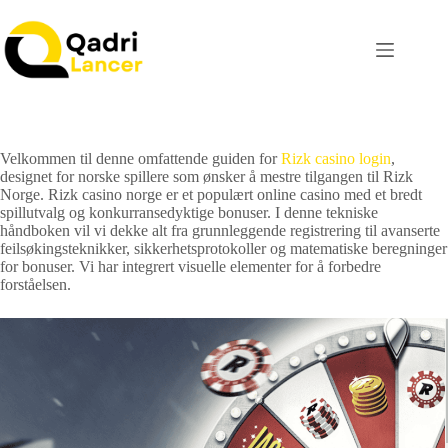
Velkommen til denne omfattende guiden for
Rizk casino login
,
designet for norske spillere som ønsker å mestre tilgangen til Rizk
Norge. Rizk casino norge er et populært online casino med et bredt
spillutvalg og konkurransedyktige bonuser. I denne tekniske
håndboken vil vi dekke alt fra grunnleggende registrering til avanserte
feilsøkingsteknikker, sikkerhetsprotokoller og matematiske beregninger
for bonuser. Vi har integrert visuelle elementer for å forbedre
forståelsen.