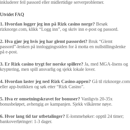
inkluderer feil passord eller midlertidige serverproblemer.
Utvidet FAQ
1. Hvordan logger jeg inn på Rizk casino norge?
Besøk
rizknorge.com, klikk “Logg inn”, og skriv inn e-post og passord.
2. Hva gjør jeg hvis jeg har glemt passordet?
Bruk “Glemt
passord”-lenken på innloggingssiden for å motta en nullstillingslenke
på e-post.
3. Er Rizk casino trygt for norske spillere?
Ja, med MGA-lisens og
kryptering, men spill ansvarlig og sjekk lokale lover.
4. Hvordan laster jeg ned Rizk Casino-appen?
Gå til rizknorge.com
eller app-butikken og søk etter “Rizk Casino”.
5. Hva er omsetningskravet for bonuser?
Vanligvis 20-35x
bonusbeløpet, avhengig av kampanjen. Sjekk vilkårene nøye.
6. Hvor lang tid tar utbetalinger?
E-lommebøker: opptil 24 timer;
bankoverføringer: 1-3 dager.