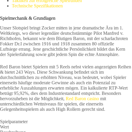
Taktiken zur erfolgreiche Spielrunden
Technische Spezifikationen
Spielmechanik & Grundlagen
Unser Slotspiel bringt Zocker mitten in jene dramatische Ära im 1.
Weltkriegs, wo dieser legendäre deutschstämmige Pilot Manfred v.
Richthofen, bekannt wie dem Blutigen Baron, mit der scharlachroten
Fokker Dr.I zwischen 1916 und 1918 zusammen 80 offizielle
Luftsiege errang. Jene geschichtliche Persönlichkeit bildet das Kern
der Spielerfahrung sowie gibt jedem Spin die echte Atmosphäre.
Red Baron bietet Spielern mit 5 Reels nebst vielen angezeigten Reihen
& bietet 243 Ways. Diese Schwankung befindet sich im
durchschnittlichen zu erhöhten Niveau, was bedeutet, wobei Spieler
einerseits häufige moderate Gewinne als auch ein Potenzial zu
erhebliche Auszahlungen erwarten mögen. Ein kalkulierte RTP-Wert
beträgt 95,92%, dies dem Industriestandard entspricht. Besonders
hervorzuheben ist die Möglichkeit,
Red Baron casino
mit
unterschiedlichen Wettniveaus für spielen, die einerseits
Gelegenheitsspielern als auch High Rollern gerecht sind.
Spielparameter
Wert