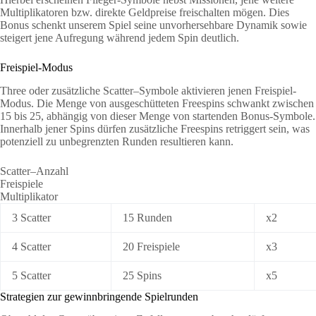
Multiplikatoren bzw. direkte Geldpreise freischalten mögen. Dies
Bonus schenkt unserem Spiel seine unvorhersehbare Dynamik sowie
steigert jene Aufregung während jedem Spin deutlich.
Freispiel-Modus
Three oder zusätzliche Scatter–Symbole aktivieren jenen Freispiel-
Modus. Die Menge von ausgeschütteten Freespins schwankt zwischen
15 bis 25, abhängig von dieser Menge von startenden Bonus-Symbole.
Innerhalb jener Spins dürfen zusätzliche Freespins retriggert sein, was
potenziell zu unbegrenzten Runden resultieren kann.
Scatter–Anzahl
Freispiele
Multiplikator
3 Scatter
15 Runden
x2
4 Scatter
20 Freispiele
x3
5 Scatter
25 Spins
x5
Strategien zur gewinnbringende Spielrunden