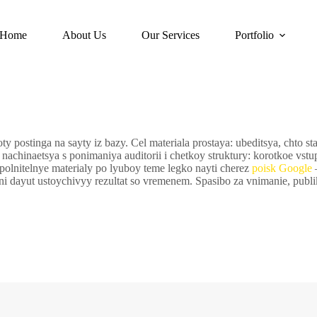
Home
About Us
Our Services
Portfolio
y postinga na sayty iz bazy. Cel materiala prostaya: ubeditsya, chto 
achinaetsya s ponimaniya auditorii i chetkoy struktury: korotkoe vstup
polnitelnye materialy po lyuboy teme legko nayti cherez
poisk Google
—
ni dayut ustoychivyy rezultat so vremenem. Spasibo za vnimanie, publ