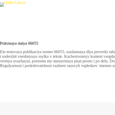
Poleznaya statya 06055
Eto testovaya publikaciya nomer 06055, sozdannaya dlya proverki rabot
i soderzhit vneshnyuyu ssylku v tekste. Kachestvennyy kontent vsegda n
vremya uvazhayut, poetomu my starayemsya pisat prosto i po delu. Do
Regulyarnost i posledovatelnost vazhnee razovyh vspleskov: imenno o