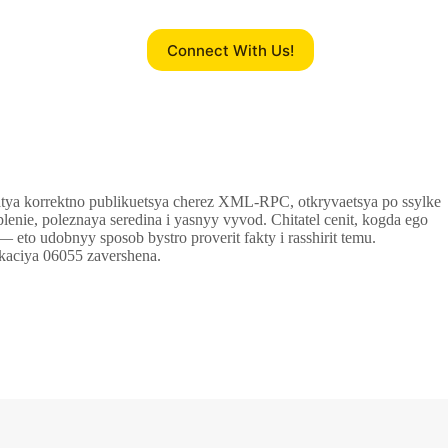
Connect With Us!
statya korrektno publikuetsya cherez XML-RPC, otkryvaetsya po ssylke
lenie, poleznaya seredina i yasnyy vyvod. Chitatel cenit, kogda ego
 eto udobnyy sposob bystro proverit fakty i rasshirit temu.
ikaciya 06055 zavershena.