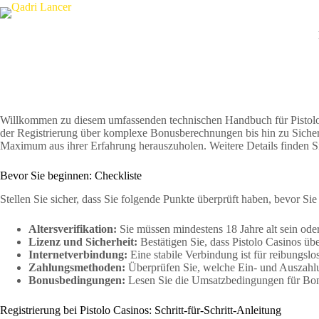
Willkommen zu diesem umfassenden technischen Handbuch für Pistolo Ca
der Registrierung über komplexe Bonusberechnungen bis hin zu Sicher
Maximum aus ihrer Erfahrung herauszuholen. Weitere Details finden Sie
Bevor Sie beginnen: Checkliste
Stellen Sie sicher, dass Sie folgende Punkte überprüft haben, bevor Sie 
Altersverifikation:
Sie müssen mindestens 18 Jahre alt sein oder 
Lizenz und Sicherheit:
Bestätigen Sie, dass Pistolo Casinos übe
Internetverbindung:
Eine stabile Verbindung ist für reibungslo
Zahlungsmethoden:
Überprüfen Sie, welche Ein- und Auszahlu
Bonusbedingungen:
Lesen Sie die Umsatzbedingungen für Boni
Registrierung bei Pistolo Casinos: Schritt-für-Schritt-Anleitung