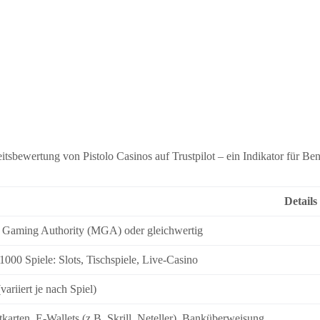
sbewertung von Pistolo Casinos auf Trustpilot – ein Indikator für Ben
Details
 Gaming Authority (MGA) oder gleichwertig
1000 Spiele: Slots, Tischspiele, Live-Casino
ariiert je nach Spiel)
tkarten, E-Wallets (z.B. Skrill, Neteller), Banküberweisung