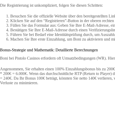
Die Registrierung ist unkompliziert, folgen Sie diesen Schritten:
Besuchen Sie die offizielle Website über den bereitgestellten Lin
Klicken Sie auf den “Registrieren”-Button in der oberen rechten
Füllen Sie das Formular aus: Geben Sie Ihre E-Mail-Adresse, e
Bestätigen Sie Ihre E-Mail-Adresse durch einen Verifizierungslin
Führen Sie bei Bedarf eine Identitätsprüfung durch, um Ausza
Machen Sie Ihre erste Einzahlung, um Boni zu aktivieren und m
Bonus-Strategie und Mathematik: Detaillierte Berechnungen
Boni bei Pistolo Casinos erfordern oft Umsatzbedingungen (WR). Hier 
Angenommen, Sie erhalten einen 100% Einzahlungsbonus bis zu 200€ 
* 200€ = 6.000€. Wenn das durchschnittliche RTP (Return to Player) de
= 240€. Da Ihr Bonus 100€ beträgt, könnten Sie netto 140€ verlieren,
Verluste zu minimieren.