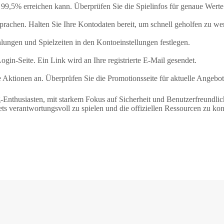
99,5% erreichen kann. Überprüfen Sie die Spielinfos für genaue Werte
Sprachen. Halten Sie Ihre Kontodaten bereit, um schnell geholfen zu we
lungen und Spielzeiten in den Kontoeinstellungen festlegen.
in-Seite. Ein Link wird an Ihre registrierte E-Mail gesendet.
e Aktionen an. Überprüfen Sie die Promotionsseite für aktuelle Angebot
ng-Enthusiasten, mit starkem Fokus auf Sicherheit und Benutzerfreundl
 verantwortungsvoll zu spielen und die offiziellen Ressourcen zu kons