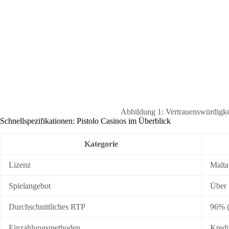
Abbildung 1: Vertrauenswürdigkeit
Schnellspezifikationen: Pistolo Casinos im Überblick
Kategorie
Lizenz
Malta
Spielangebot
Über 
Durchschnittliches RTP
96% (v
Einzahlungsmethoden
Kredi