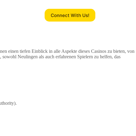
Connect With Us!
n einen tiefen Einblick in alle Aspekte dieses Casinos zu bieten, von
sowohl Neulingen als auch erfahrenen Spielern zu helfen, das
thority).