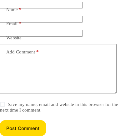
Name
*
Email
*
Website
Add Comment
*
Save my name, email and website in this browser for the
next time I comment.
Post Comment