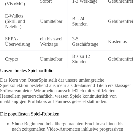
Sofort
1-3 Werktage
Gebührenfrei
(Visa/MC)
E-Wallets
Bis 24
(Skrill und
Unmittelbar
Gebührenfrei
Stunden
Neteller)
SEPA-
ein bis zwei
3-5
Kostenlos
Überweisung
Werktage
Geschäftstage
Bis zu 12
Crypto
Unmittelbar
Gebührenfrei
Stunden
Unsere breites Spielportfolio
Das Kern von OscarSpin stellt dar unsere umfangreiche
Spielkollektion bestehend aus mehr als dreitausend Titeln erstklassiger
Softwareanbieter. Wir arbeiten ausschließlich mit zertifizierten
Herstellern partnerschaftlich, wessen Spiele kontinuierlich von
unabhängigen Prüflabors auf Fairness getestet stattfinden.
Die populärsten Spiel-Rubriken
Slots:
Beginnend bei althergebrachten Fruchtmaschinen bis
nach zeitgemäßen Video-Automaten inklusive progressiven