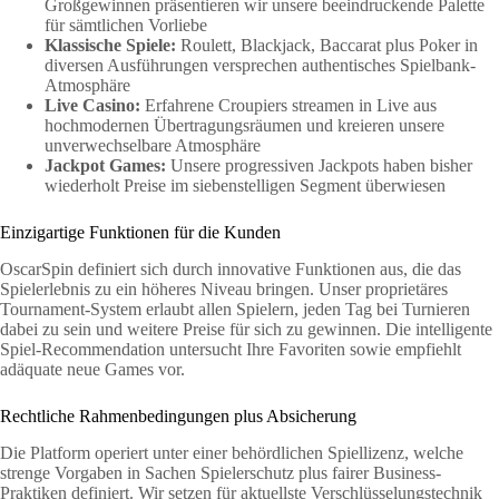
Großgewinnen präsentieren wir unsere beeindruckende Palette
für sämtlichen Vorliebe
Klassische Spiele:
Roulett, Blackjack, Baccarat plus Poker in
diversen Ausführungen versprechen authentisches Spielbank-
Atmosphäre
Live Casino:
Erfahrene Croupiers streamen in Live aus
hochmodernen Übertragungsräumen und kreieren unsere
unverwechselbare Atmosphäre
Jackpot Games:
Unsere progressiven Jackpots haben bisher
wiederholt Preise im siebenstelligen Segment überwiesen
Einzigartige Funktionen für die Kunden
OscarSpin definiert sich durch innovative Funktionen aus, die das
Spielerlebnis zu ein höheres Niveau bringen. Unser proprietäres
Tournament-System erlaubt allen Spielern, jeden Tag bei Turnieren
dabei zu sein und weitere Preise für sich zu gewinnen. Die intelligente
Spiel-Recommendation untersucht Ihre Favoriten sowie empfiehlt
adäquate neue Games vor.
Rechtliche Rahmenbedingungen plus Absicherung
Die Platform operiert unter einer behördlichen Spiellizenz, welche
strenge Vorgaben in Sachen Spielerschutz plus fairer Business-
Praktiken definiert. Wir setzen für aktuellste Verschlüsselungstechnik