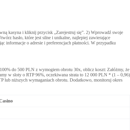
wną kasyna i kliknij przycisk „Zarejestruj się”. 2) Wprowadź swoje
rz hasło, które jest silne i unikalne, najlepiej zawierające
ając informacje o adresie i preferencjach płatności. W przypadku
us 100% do 500 PLN z wymogiem obrotu 30x, oblicz koszt: Załóżmy, że
y w sloty o RTP 96%, oczekiwana strata to 12 000 PLN * (1 – 0,96)
TP lub niższych wymaganiach obrotu. Dodatkowo, monitoruj okres
 Casino