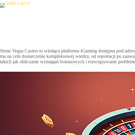
Stone Vegas Casino to wiodąca platforma iGaming dostępna pod adr
ma na celu dostarczenie kompleksowej wiedzy, od rejestracji po zaaw
takich jak obliczanie wymagań bonusowych i rozwiązywanie problemó