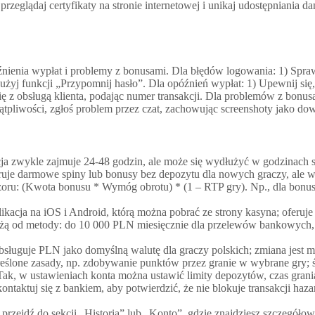
rzeglądaj certyfikaty na stronie internetowej i unikaj udostępniania
ienia wypłat i problemy z bonusami. Dla błędów logowania: 1) Spra
ne, użyj funkcji „Przypomnij hasło”. Dla opóźnień wypłat: 1) Upewnij si
 obsługą klienta, podając numer transakcji. Dla problemów z bonusami:
ątpliwości, zgłoś problem przez czat, zachowując screenshoty jako do
a zwykle zajmuje 24-48 godzin, ale może się wydłużyć w godzinach s
uje darmowe spiny lub bonusy bez depozytu dla nowych graczy, ale wyma
ru: (Kwota bonusu * Wymóg obrotu) * (1 – RTP gry). Np., dla bonus
likacja na iOS i Android, którą można pobrać ze strony kasyna; oferuje
żą od metody: do 10 000 PLN miesięcznie dla przelewów bankowych, d
sługuje PLN jako domyślną walutę dla graczy polskich; zmiana jest 
eślone zasady, np. zdobywanie punktów przez granie w wybrane gry; ś
ak, w ustawieniach konta można ustawić limity depozytów, czas grania
ontaktuj się z bankiem, aby potwierdzić, że nie blokuje transakcji ha
 przejdź do sekcji „Historia” lub „Konto”, gdzie znajdziesz szczegóło