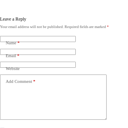
Leave a Reply
Your email address will not be published.
Required fields are marked
*
Name
*
Email
*
Website
Add Comment
*