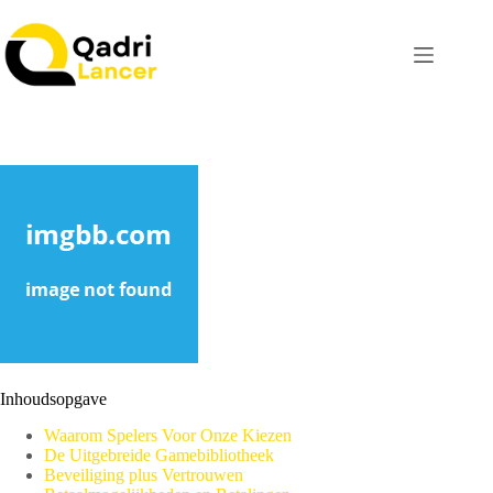
Inhoudsopgave
Waarom Spelers Voor Onze Kiezen
De Uitgebreide Gamebibliotheek
Beveiliging plus Vertrouwen