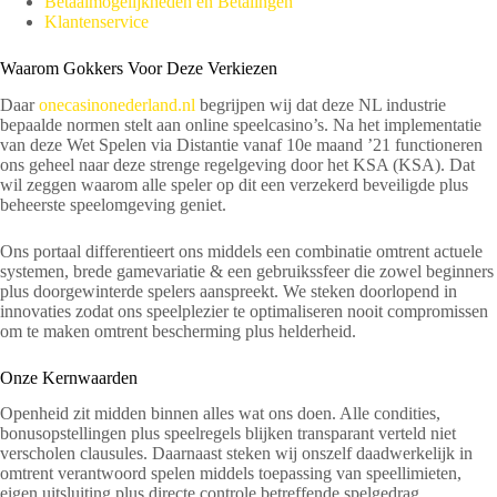
Betaalmogelijkheden en Betalingen
Klantenservice
Waarom Gokkers Voor Deze Verkiezen
Daar
onecasinonederland.nl
begrijpen wij dat deze NL industrie
bepaalde normen stelt aan online speelcasino’s. Na het implementatie
van deze Wet Spelen via Distantie vanaf 10e maand ’21 functioneren
ons geheel naar deze strenge regelgeving door het KSA (KSA). Dat
wil zeggen waarom alle speler op dit een verzekerd beveiligde plus
beheerste speelomgeving geniet.
Ons portaal differentieert ons middels een combinatie omtrent actuele
systemen, brede gamevariatie & een gebruikssfeer die zowel beginners
plus doorgewinterde spelers aanspreekt. We steken doorlopend in
innovaties zodat ons speelplezier te optimaliseren nooit compromissen
om te maken omtrent bescherming plus helderheid.
Onze Kernwaarden
Openheid zit midden binnen alles wat ons doen. Alle condities,
bonusopstellingen plus speelregels blijken transparant verteld niet
verscholen clausules. Daarnaast steken wij onszelf daadwerkelijk in
omtrent verantwoord spelen middels toepassing van speellimieten,
eigen uitsluiting plus directe controle betreffende spelgedrag.