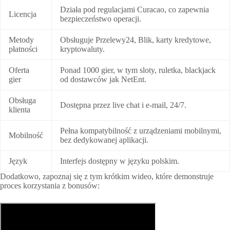
Działa pod regulacjami Curacao, co zapewnia
Licencja
bezpieczeństwo operacji.
Metody
Obsługuje Przelewy24, Blik, karty kredytowe,
płatności
kryptowaluty.
Oferta
Ponad 1000 gier, w tym sloty, ruletka, blackjack
gier
od dostawców jak NetEnt.
Obsługa
Dostępna przez live chat i e-mail, 24/7.
klienta
Pełna kompatybilność z urządzeniami mobilnymi,
Mobilność
bez dedykowanej aplikacji.
Język
Interfejs dostępny w języku polskim.
Dodatkowo, zapoznaj się z tym krótkim wideo, które demonstruje
proces korzystania z bonusów: