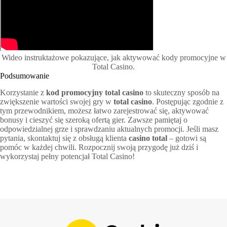
Wideo instruktażowe pokazujące, jak aktywować kody promocyjne w
Total Casino.
Podsumowanie
Korzystanie z
kod promocyjny total casino
to skuteczny sposób na
zwiększenie wartości swojej gry w
total casino
. Postępując zgodnie z
tym przewodnikiem, możesz łatwo zarejestrować się, aktywować
bonusy i cieszyć się szeroką ofertą gier. Zawsze pamiętaj o
odpowiedzialnej grze i sprawdzaniu aktualnych promocji. Jeśli masz
pytania, skontaktuj się z obsługą klienta
casino total
– gotowi są
pomóc w każdej chwili. Rozpocznij swoją przygodę już dziś i
wykorzystaj pełny potencjał Total Casino!