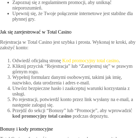
Zapoznaj się z regulaminem promocji, aby uniknąć
nieporozumień.
Upewnij się, że Twoje połączenie internetowe jest stabilne dla
płynnej gry.
Jak się zarejestrować w Total Casino
Rejestracja w Total Casino jest szybka i prosta. Wykonaj te kroki, aby
założyć konto:
Odwiedź oficjalną stronę
Kod promocyjny total casino
.
Kliknij przycisk “Rejestracja” lub “Zarejestruj się” w prawym
górnym rogu.
Wypełnij formularz danymi osobowymi, takimi jak imię,
nazwisko, data urodzenia i adres e-mail.
Utwórz bezpieczne hasło i zaakceptuj warunki korzystania z
usługi.
Po rejestracji, potwierdź konto przez link wysłany na e-mail, a
następnie zaloguj się.
Przejdź do sekcji “Bonusy” lub “Promocje”, aby wprowadzić
kod promocyjny total casino
podczas depozytu.
Bonusy i kody promocyjne