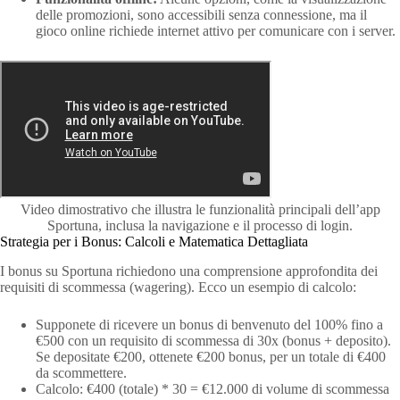
delle promozioni, sono accessibili senza connessione, ma il
gioco online richiede internet attivo per comunicare con i server.
Video dimostrativo che illustra le funzionalità principali dell’app
Sportuna, inclusa la navigazione e il processo di login.
Strategia per i Bonus: Calcoli e Matematica Dettagliata
I bonus su Sportuna richiedono una comprensione approfondita dei
requisiti di scommessa (wagering). Ecco un esempio di calcolo:
Supponete di ricevere un bonus di benvenuto del 100% fino a
€500 con un requisito di scommessa di 30x (bonus + deposito).
Se depositate €200, ottenete €200 bonus, per un totale di €400
da scommettere.
Calcolo: €400 (totale) * 30 = €12.000 di volume di scommessa