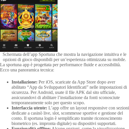
Schermata dell’app Sportuna che mostra la navigazione intuitiva e le
opzioni di gioco disponibili per un’esperienza ottimizzata su mobile.
La sportuna app è progettata per performance fluide e accessibilità.
Ecco una panoramica tecnica:
Installazione:
Per iOS, scaricate da App Store dopo aver
abilitato “App da Sviluppatori Identificati” nelle impostazioni di
sicurezza. Per Android, usate il file APK dal sito ufficiale,
assicurandovi di abilitare l’installazione da fonti sconosciute
temporaneamente solo per questo scopo.
Interfaccia utente:
L’app offre un layout responsive con sezioni
dedicate a casinò live, slot, scommesse sportive e gestione del
conto. Il sportuna login è semplificato tramite riconoscimento
biometrico (es. impronta digitale) su dispositivi supportati.
Funzionalità offline:
Alcune opzioni, come la visualizzazione