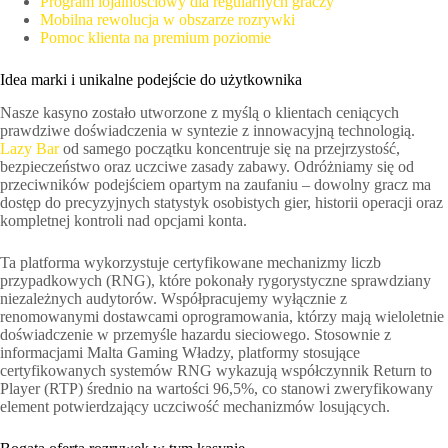
Program lojalnościowy dla regularnych graczy
Mobilna rewolucja w obszarze rozrywki
Pomoc klienta na premium poziomie
Idea marki i unikalne podejście do użytkownika
Nasze kasyno zostało utworzone z myślą o klientach ceniących
prawdziwe doświadczenia w syntezie z innowacyjną technologią.
Lazy Bar
od samego początku koncentruje się na przejrzystość,
bezpieczeństwo oraz uczciwe zasady zabawy. Odróżniamy się od
przeciwników podejściem opartym na zaufaniu – dowolny gracz ma
dostęp do precyzyjnych statystyk osobistych gier, historii operacji oraz
kompletnej kontroli nad opcjami konta.
Ta platforma wykorzystuje certyfikowane mechanizmy liczb
przypadkowych (RNG), które pokonały rygorystyczne sprawdziany
niezależnych audytorów. Współpracujemy wyłącznie z
renomowanymi dostawcami oprogramowania, którzy mają wieloletnie
doświadczenie w przemyśle hazardu sieciowego. Stosownie z
informacjami Malta Gaming Władzy, platformy stosujące
certyfikowanych systemów RNG wykazują współczynnik Return to
Player (RTP) średnio na wartości 96,5%, co stanowi zweryfikowany
element potwierdzający uczciwość mechanizmów losujących.