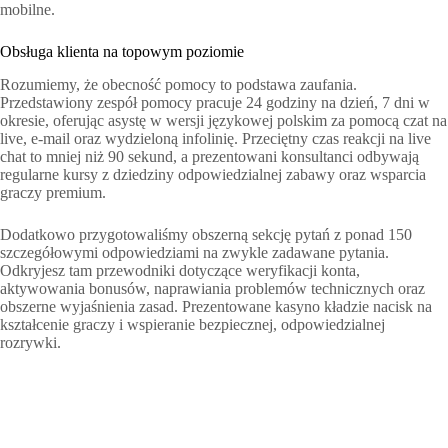
mobilne.
Obsługa klienta na topowym poziomie
Rozumiemy, że obecność pomocy to podstawa zaufania.
Przedstawiony zespół pomocy pracuje 24 godziny na dzień, 7 dni w
okresie, oferując asystę w wersji językowej polskim za pomocą czat na
live, e-mail oraz wydzieloną infolinię. Przeciętny czas reakcji na live
chat to mniej niż 90 sekund, a prezentowani konsultanci odbywają
regularne kursy z dziedziny odpowiedzialnej zabawy oraz wsparcia
graczy premium.
Dodatkowo przygotowaliśmy obszerną sekcję pytań z ponad 150
szczegółowymi odpowiedziami na zwykle zadawane pytania.
Odkryjesz tam przewodniki dotyczące weryfikacji konta,
aktywowania bonusów, naprawiania problemów technicznych oraz
obszerne wyjaśnienia zasad. Prezentowane kasyno kładzie nacisk na
kształcenie graczy i wspieranie bezpiecznej, odpowiedzialnej
rozrywki.