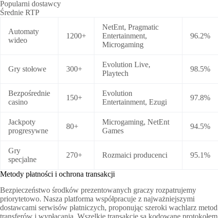
Popularni dostawcy
Średnie RTP
NetEnt, Pragmatic
Automaty
1200+
Entertainment,
96.2%
wideo
Microgaming
Evolution Live,
Gry stołowe
300+
98.5%
Playtech
Bezpośrednie
Evolution
150+
97.8%
casino
Entertainment, Ezugi
Jackpoty
Microgaming, NetEnt
80+
94.5%
progresywne
Games
Gry
270+
Rozmaici producenci
95.1%
specjalne
Metody płatności i ochrona transakcji
Bezpieczeństwo środków prezentowanych graczy rozpatrujemy
priorytetowo. Nasza platforma współpracuje z najważniejszymi
dostawcami serwisów płatniczych, proponując szeroki wachlarz metod
transferów i wypłacania. Wszelkie transakcje są kodowane protokołem