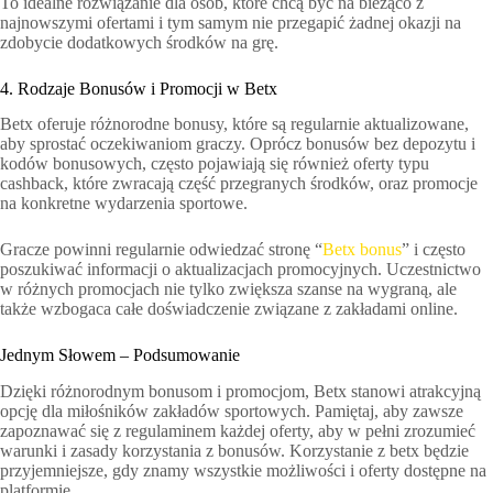
To idealne rozwiązanie dla osób, które chcą być na bieżąco z
najnowszymi ofertami i tym samym nie przegapić żadnej okazji na
zdobycie dodatkowych środków na grę.
4. Rodzaje Bonusów i Promocji w Betx
Betx oferuje różnorodne bonusy, które są regularnie aktualizowane,
aby sprostać oczekiwaniom graczy. Oprócz bonusów bez depozytu i
kodów bonusowych, często pojawiają się również oferty typu
cashback, które zwracają część przegranych środków, oraz promocje
na konkretne wydarzenia sportowe.
Gracze powinni regularnie odwiedzać stronę “
Betx bonus
” i często
poszukiwać informacji o aktualizacjach promocyjnych. Uczestnictwo
w różnych promocjach nie tylko zwiększa szanse na wygraną, ale
także wzbogaca całe doświadczenie związane z zakładami online.
Jednym Słowem – Podsumowanie
Dzięki różnorodnym bonusom i promocjom, Betx stanowi atrakcyjną
opcję dla miłośników zakładów sportowych. Pamiętaj, aby zawsze
zapoznawać się z regulaminem każdej oferty, aby w pełni zrozumieć
warunki i zasady korzystania z bonusów. Korzystanie z betx będzie
przyjemniejsze, gdy znamy wszystkie możliwości i oferty dostępne na
platformie.