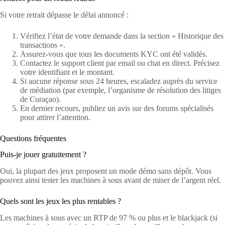
Si votre retrait dépasse le délai annoncé :
Vérifiez l’état de votre demande dans la section « Historique des
transactions ».
Assurez-vous que tous les documents KYC ont été validés.
Contactez le support client par email ou chat en direct. Précisez
votre identifiant et le montant.
Si aucune réponse sous 24 heures, escaladez auprès du service
de médiation (par exemple, l’organisme de résolution des litiges
de Curaçao).
En dernier recours, publiez un avis sur des forums spécialisés
pour attirer l’attention.
Questions fréquentes
Puis-je jouer gratuitement ?
Oui, la plupart des jeux proposent un mode démo sans dépôt. Vous
pouvez ainsi tester les machines à sous avant de miser de l’argent réel.
Quels sont les jeux les plus rentables ?
Les machines à sous avec un RTP de 97 % ou plus et le blackjack (si