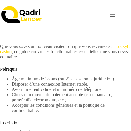
Que vous soyez un nouveau visiteur ou que vous reveniez sur
Lucky8
casino
, ce guide couvre les fonctionnalités essentielles que vous devez
connaître.
Prérequis
Âge minimum de 18 ans (ou 21 ans selon la juridiction).
Disposer d’une connexion Internet stable.
Avoir un email valide et un numéro de téléphone.
Choisir un moyen de paiement accepté (carte bancaire,
portefeuille électronique, etc.).
Accepter les conditions générales et la politique de
confidentialité.
Inscription