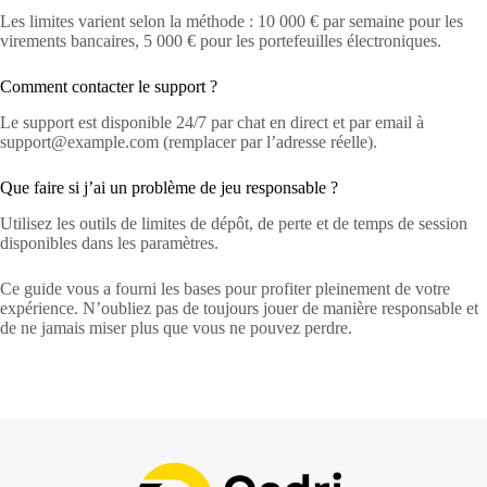
Les limites varient selon la méthode : 10 000 € par semaine pour les
virements bancaires, 5 000 € pour les portefeuilles électroniques.
Comment contacter le support ?
Le support est disponible 24/7 par chat en direct et par email à
support@example.com (remplacer par l’adresse réelle).
Que faire si j’ai un problème de jeu responsable ?
Utilisez les outils de limites de dépôt, de perte et de temps de session
disponibles dans les paramètres.
Ce guide vous a fourni les bases pour profiter pleinement de votre
expérience. N’oubliez pas de toujours jouer de manière responsable et
de ne jamais miser plus que vous ne pouvez perdre.