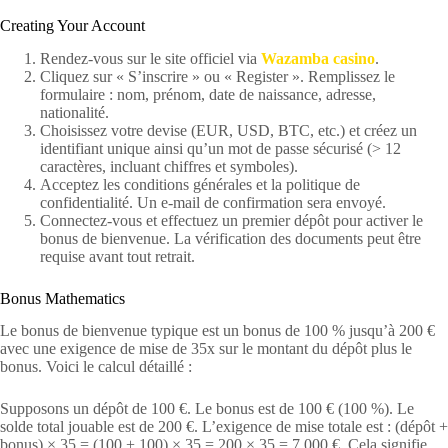
Creating Your Account
Rendez-vous sur le site officiel via
Wazamba casino
.
Cliquez sur « S’inscrire » ou « Register ». Remplissez le
formulaire : nom, prénom, date de naissance, adresse,
nationalité.
Choisissez votre devise (EUR, USD, BTC, etc.) et créez un
identifiant unique ainsi qu’un mot de passe sécurisé (> 12
caractères, incluant chiffres et symboles).
Acceptez les conditions générales et la politique de
confidentialité. Un e-mail de confirmation sera envoyé.
Connectez-vous et effectuez un premier dépôt pour activer le
bonus de bienvenue. La vérification des documents peut être
requise avant tout retrait.
Bonus Mathematics
Le bonus de bienvenue typique est un bonus de 100 % jusqu’à 200 €
avec une exigence de mise de 35x sur le montant du dépôt plus le
bonus. Voici le calcul détaillé :
Supposons un dépôt de 100 €. Le bonus est de 100 € (100 %). Le
solde total jouable est de 200 €. L’exigence de mise totale est : (dépôt +
bonus) × 35 = (100 + 100) × 35 = 200 × 35 = 7 000 €. Cela signifie