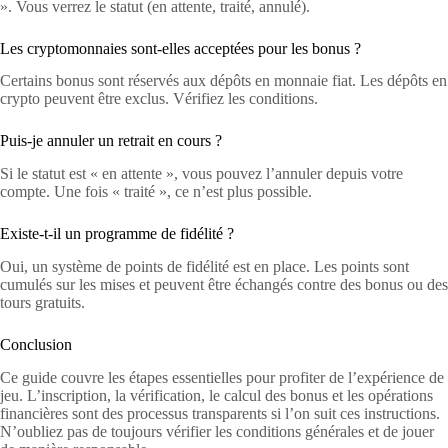
». Vous verrez le statut (en attente, traité, annulé).
Les cryptomonnaies sont-elles acceptées pour les bonus ?
Certains bonus sont réservés aux dépôts en monnaie fiat. Les dépôts en
crypto peuvent être exclus. Vérifiez les conditions.
Puis-je annuler un retrait en cours ?
Si le statut est « en attente », vous pouvez l’annuler depuis votre
compte. Une fois « traité », ce n’est plus possible.
Existe-t-il un programme de fidélité ?
Oui, un système de points de fidélité est en place. Les points sont
cumulés sur les mises et peuvent être échangés contre des bonus ou des
tours gratuits.
Conclusion
Ce guide couvre les étapes essentielles pour profiter de l’expérience de
jeu. L’inscription, la vérification, le calcul des bonus et les opérations
financières sont des processus transparents si l’on suit ces instructions.
N’oubliez pas de toujours vérifier les conditions générales et de jouer