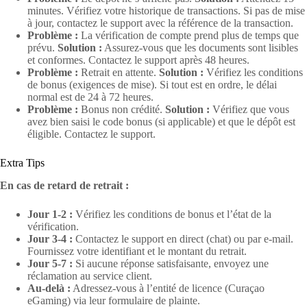
minutes. Vérifiez votre historique de transactions. Si pas de mise
à jour, contactez le support avec la référence de la transaction.
Problème :
La vérification de compte prend plus de temps que
prévu.
Solution :
Assurez-vous que les documents sont lisibles
et conformes. Contactez le support après 48 heures.
Problème :
Retrait en attente.
Solution :
Vérifiez les conditions
de bonus (exigences de mise). Si tout est en ordre, le délai
normal est de 24 à 72 heures.
Problème :
Bonus non crédité.
Solution :
Vérifiez que vous
avez bien saisi le code bonus (si applicable) et que le dépôt est
éligible. Contactez le support.
Extra Tips
En cas de retard de retrait :
Jour 1-2 :
Vérifiez les conditions de bonus et l’état de la
vérification.
Jour 3-4 :
Contactez le support en direct (chat) ou par e-mail.
Fournissez votre identifiant et le montant du retrait.
Jour 5-7 :
Si aucune réponse satisfaisante, envoyez une
réclamation au service client.
Au-delà :
Adressez-vous à l’entité de licence (Curaçao
eGaming) via leur formulaire de plainte.