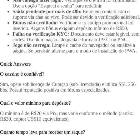
Não consigo fazer login:
Verifique se o e-mail foi confirmado.
Use a opção “Esqueci a senha” para redefinir.
Saida pendente por mais de 48h:
Entre em contato com o
suporte via chat ao vivo. Pode ser devido a verificação adicional.
Bônus não creditado:
Verifique se o código promocional foi
inserido. Alguns bônus exigiam depósito mínimo de R$50.
Falha na verificação KYC:
Documento deve estar legível, sem
cortes. Use iluminação adequada e formato JPEG ou PNG.
Jogo não carrega:
Limpe o cache do navegador ou atualize a
página. Se persistir, alterne para o modo de instalação do PWA.
Quick Answers
O cassino é confiável?
Sim, opera sob licença de Curaçao (sub-licenciada) e utiliza SSL 256
bits. Possui reputação positiva em fóruns especializados.
Qual o valor mínimo para depósito?
O mínimo é de R$20 via Pix, mas varia conforme o método (cartão:
R$30, cripto: US$10 equivalentes).
Quanto tempo leva para receber um saque?