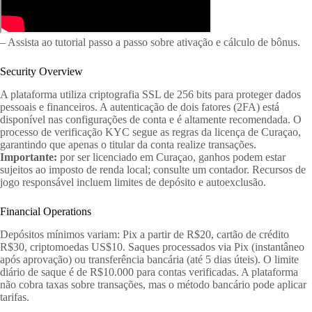
– Assista ao tutorial passo a passo sobre ativação e cálculo de bônus.
Security Overview
A plataforma utiliza criptografia SSL de 256 bits para proteger dados
pessoais e financeiros. A autenticação de dois fatores (2FA) está
disponível nas configurações de conta e é altamente recomendada. O
processo de verificação KYC segue as regras da licença de Curaçao,
garantindo que apenas o titular da conta realize transações.
Importante:
por ser licenciado em Curaçao, ganhos podem estar
sujeitos ao imposto de renda local; consulte um contador. Recursos de
jogo responsável incluem limites de depósito e autoexclusão.
Financial Operations
Depósitos mínimos variam: Pix a partir de R$20, cartão de crédito
R$30, criptomoedas US$10. Saques processados via Pix (instantâneo
após aprovação) ou transferência bancária (até 5 dias úteis). O limite
diário de saque é de R$10.000 para contas verificadas. A plataforma
não cobra taxas sobre transações, mas o método bancário pode aplicar
tarifas.