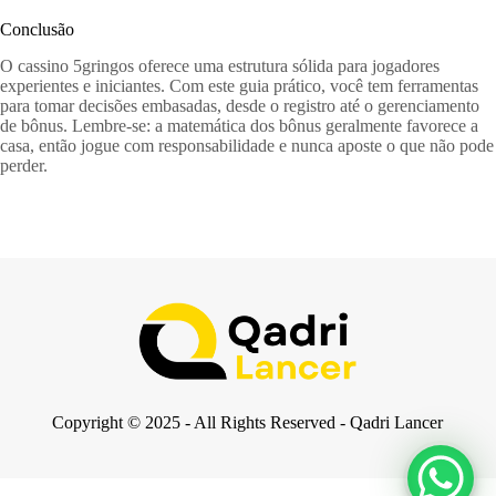
Conclusão
O cassino 5gringos oferece uma estrutura sólida para jogadores
experientes e iniciantes. Com este guia prático, você tem ferramentas
para tomar decisões embasadas, desde o registro até o gerenciamento
de bônus. Lembre-se: a matemática dos bônus geralmente favorece a
casa, então jogue com responsabilidade e nunca aposte o que não pode
perder.
Copyright © 2025 - All Rights Reserved - Qadri Lancer