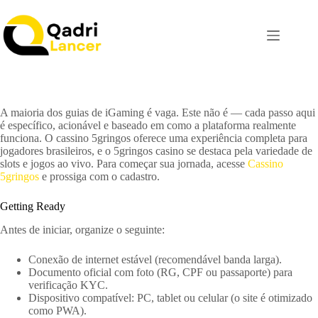
A maioria dos guias de iGaming é vaga. Este não é — cada passo aqui
é específico, acionável e baseado em como a plataforma realmente
funciona. O cassino 5gringos oferece uma experiência completa para
jogadores brasileiros, e o 5gringos casino se destaca pela variedade de
slots e jogos ao vivo. Para começar sua jornada, acesse
Cassino
5gringos
e prossiga com o cadastro.
Getting Ready
Antes de iniciar, organize o seguinte:
Conexão de internet estável (recomendável banda larga).
Documento oficial com foto (RG, CPF ou passaporte) para
verificação KYC.
Dispositivo compatível: PC, tablet ou celular (o site é otimizado
como PWA).