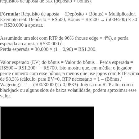
requisitos de aposta de 30x (depósito + bônus).
Fórmula:
Requisito de aposta = (Depósito + Bônus) × Multiplicador.
Exemplo real: Depósito = R$500, Bônus = R$500 → (500+500) × 30
= R$30.000 a apostar.
Assumindo um slot com RTP de 96% (house edge = 4%), a perda
esperada ao apostar R$30.000 é:
Perda esperada = 30.000 × (1 – 0,96) = R$1.200.
Valor esperado (EV) do bônus = Valor do bônus – Perda esperada =
R$500 – R$1.200 = −R$700. Isto mostra que, em média, o jogador
perde dinheiro com esse bônus, a menos que use jogos com RTP acima
de 98,3% (cálculo: para EV=0, RTP necessário = 1 – (Bônus /
Wagering) = 1 – (500/30000) ≈ 0,9833). Jogos com RTP alto, como
blackjack ou alguns slots de baixa volatilidade, podem aproximar esse
valor.