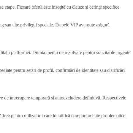
etape. Fiecare ofertă este însoțită cu clauze și cerințe specifice,
 sau alte privilegii speciale. Etapele VIP avansate asigură
lității platformei. Durata mediu de rezolvare pentru solicitările urgente
iate pentru setări de profil, confirmări de identitate sau clarificări
ve de întrerupere temporară și autoexcludere definitivă. Respectivele
că free pentru utilizatorii care identifică comportamente problematice.