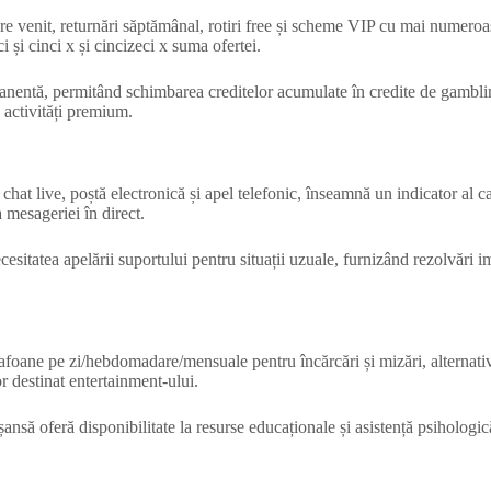
 venit, returnări săptămânal, rotiri free și scheme VIP cu mai numeroase 
 și cinci x și cincizeci x suma ofertei.
nentă, permitând schimbarea creditelor acumulate în credite de gambling
a activități premium.
hat live, poștă electronică și apel telefonic, înseamnă un indicator al ca
 mesageriei în direct.
itatea apelării suportului pentru situații uzuale, furnizând rezolvări imed
lafoane pe zi/hebdomadare/mensuale pentru încărcări și mizări, alternati
r destinat entertainment-ului.
 șansă oferă disponibilitate la resurse educaționale și asistență psihologi