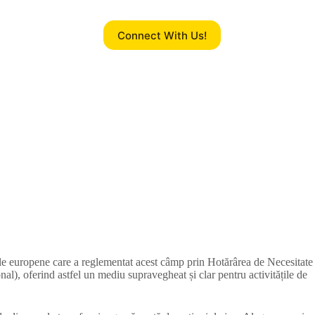
Connect With Us!
unile europene care a reglementat acest câmp prin Hotărârea de Necesitate
l), oferind astfel un mediu supravegheat și clar pentru activitățile de