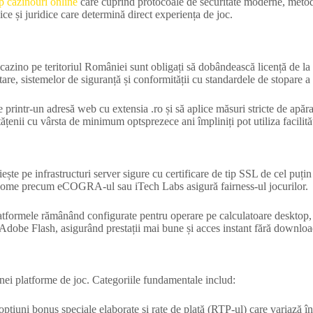
p cazinouri online
care cuprind protocoale de securitate moderne, metode
 și juridice care determină direct experiența de joc.
e cazino pe teritoriul României sunt obligați să dobândească licență de la
re, sistemelor de siguranță și conformității cu standardele de stopare a 
rintr-un adresă web cu extensia .ro și să aplice măsuri stricte de apărare
enii cu vârsta de minimum optsprezece ani împliniți pot utiliza facilităț
ește pe infrastructuri server sigure cu certificare de tip SSL de cel puțin
onome precum eCOGRA-ul sau iTech Labs asigură fairness-ul jocurilor.
formele rămânând configurate pentru operare pe calculatoare desktop, tabl
Adobe Flash, asigurând prestații mai bune și acces instant fără downloa
unei platforme de joc. Categoriile fundamentale includ:
opțiuni bonus speciale elaborate și rate de plată (RTP-ul) care variază în