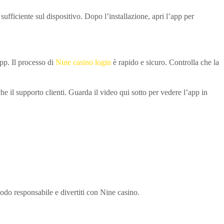
sufficiente sul dispositivo. Dopo l’installazione, apri l’app per
app. Il processo di
Nine casino login
è rapido e sicuro. Controlla che la
he il supporto clienti. Guarda il video qui sotto per vedere l’app in
modo responsabile e divertiti con Nine casino.