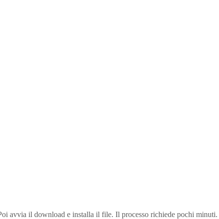
oi avvia il download e installa il file. Il processo richiede pochi minuti.