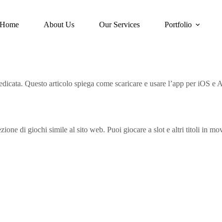
Home
About Us
Our Services
Portfolio
dedicata. Questo articolo spiega come scaricare e usare l’app per iOS e
zione di giochi simile al sito web. Puoi giocare a slot e altri titoli in 