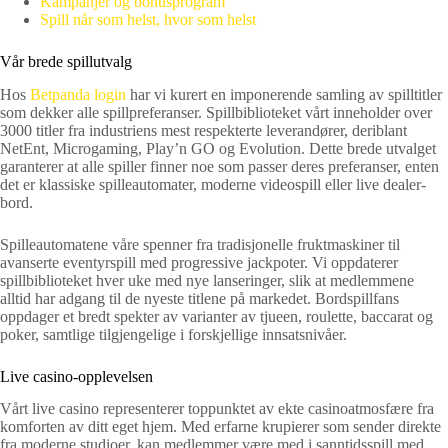
Kampanjer og bonusprogram
Spill når som helst, hvor som helst
Vår brede spillutvalg
Hos
Betpanda login
har vi kurert en imponerende samling av spilltitler
som dekker alle spillpreferanser. Spillbiblioteket vårt inneholder over
3000 titler fra industriens mest respekterte leverandører, deriblant
NetEnt, Microgaming, Play’n GO og Evolution. Dette brede utvalget
garanterer at alle spiller finner noe som passer deres preferanser, enten
det er klassiske spilleautomater, moderne videospill eller live dealer-
bord.
Spilleautomatene våre spenner fra tradisjonelle fruktmaskiner til
avanserte eventyrspill med progressive jackpoter. Vi oppdaterer
spillbiblioteket hver uke med nye lanseringer, slik at medlemmene
alltid har adgang til de nyeste titlene på markedet. Bordspillfans
oppdager et bredt spekter av varianter av tjueen, roulette, baccarat og
poker, samtlige tilgjengelige i forskjellige innsatsnivåer.
Live casino-opplevelsen
Vårt live casino representerer toppunktet av ekte casinoatmosfære fra
komforten av ditt eget hjem. Med erfarne krupierer som sender direkte
fra moderne studioer, kan medlemmer være med i sanntidsspill med