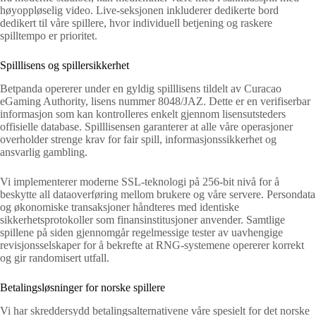
høyoppløselig video. Live-seksjonen inkluderer dedikerte bord
dedikert til våre spillere, hvor individuell betjening og raskere
spilltempo er prioritet.
Spilllisens og spillersikkerhet
Betpanda opererer under en gyldig spilllisens tildelt av Curacao
eGaming Authority, lisens nummer 8048/JAZ. Dette er en verifiserbar
informasjon som kan kontrolleres enkelt gjennom lisensutsteders
offisielle database. Spilllisensen garanterer at alle våre operasjoner
overholder strenge krav for fair spill, informasjonssikkerhet og
ansvarlig gambling.
Vi implementerer moderne SSL-teknologi på 256-bit nivå for å
beskytte all dataoverføring mellom brukere og våre servere. Persondata
og økonomiske transaksjoner håndteres med identiske
sikkerhetsprotokoller som finansinstitusjoner anvender. Samtlige
spillene på siden gjennomgår regelmessige tester av uavhengige
revisjonsselskaper for å bekrefte at RNG-systemene opererer korrekt
og gir randomisert utfall.
Betalingsløsninger for norske spillere
Vi har skreddersydd betalingsalternativene våre spesielt for det norske