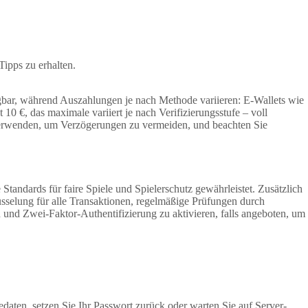
Tipps zu erhalten.
fügbar, während Auszahlungen je nach Methode variieren: E-Wallets wie
 €, das maximale variiert je nach Verifizierungsstufe – voll
n verwenden, um Verzögerungen zu vermeiden, und beachten Sie
Standards für faire Spiele und Spielerschutz gewährleistet. Zusätzlich
sselung für alle Transaktionen, regelmäßige Prüfungen durch
nd Zwei-Faktor-Authentifizierung zu aktivieren, falls angeboten, um
aten, setzen Sie Ihr Passwort zurück oder warten Sie auf Server-