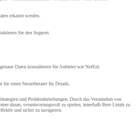
täten erkannt werden.
taktieren Sie den Support.
ür genaue Daten konsultieren Sie Anbieter wie NetEnt.
Sie einen Steuerberater für Details.
n Strategien und Problembehebungen. Durch das Verständnis von
er daran, verantwortungsvoll zu spielen, innerhalb Ihrer Limits zu
ffektiv und sicher zu navigieren.