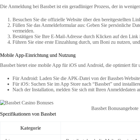
Die Anmeldung bei Bassbet ist ein geradliniger Prozess, der in wenige
Besuchen Sie die offizielle Website über den bereitgestellten Lin
Füllen Sie das Anmeldeformular aus: Geben Sie persönliche Date
vermeiden.
Bestätigen Sie Ihre E-Mail-Adresse durch Klicken auf den Link i
Führen Sie eine erste Einzahlung durch, um Boni zu nutzen, un
Mobile App-Einrichtung und Nutzung
Bassbet bietet eine mobile App für iOS und Android, die optimiert für un
Für Android: Laden Sie die APK-Datei von der Bassbet-Website h
Für iOS: Suchen Sie im App Store nach “Bassbet” und installiere
Nach der Installation, melden Sie sich mit Ihren Anmeldedaten 
Bassbet Bonusangebote im
Spezifikationen von Bassbet
Kategorie