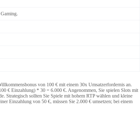
n Gaming.
n Willkommensbonus von 100 € mit einem 30x Umsatzerfordernis an.
100 € Einzahlung) * 30 = 6.000 €. Angenommen, Sie spielen Slots mit
e. Strategisch sollten Sie Spiele mit hohem RTP wählen und kleine
 einer Einzahlung von 50 €, müssen Sie 2.000 € umsetzen; bei einem