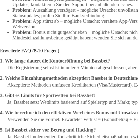
Updates; kontaktieren Sie den Support bei anhaltenden Issues.
Problem:
Auszahlung verzögert – mögliche Ursache: unvollstä
Statusupdates; prüfen Sie Ihre Bankverbindung.
Problem:
App stürzt ab – mögliche Ursache: veraltete App-Versi
Webversion.
Problem:
Bonus nicht gutgeschrieben – mögliche Ursache: nich
Mindesteinzahlungsbetrag getätigt haben; wenden Sie sich an de
Erweiterte FAQ (8-10 Fragen)
1. Wie lange dauert die Kontoeröffnung bei Bassbet?
Die Registrierung selbst ist in unter 5 Minuten abgeschlossen, a
2. Welche Einzahlungsmethoden akzeptiert Bassbet in Deutschlan
Akzeptierte Methoden umfassen Kreditkarten (Visa/Mastercard), E-
3. Gibt es Limits für Sportwetten bei Bassbet?
Ja, Bassbet setzt Wettlimits basierend auf Spielertyp und Markt; ty
4. Wie berechne ich den effektiven Wert eines Bonus mit Umsatz
Verwenden Sie die Formel: Erwarteter Verlust = (Bonusbetrag + E
5. Ist Bassbet sicher vor Betrug und Hacking?
Ja, Bassbet implementiert fortschrittliche Sicherheitsmaßnahmen w