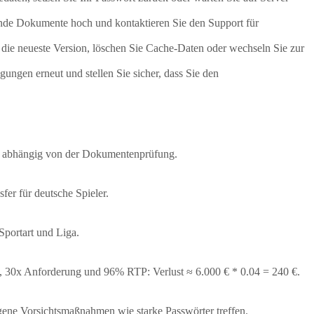
nde Dokumente hoch und kontaktieren Sie den Support für
 die neueste Version, löschen Sie Cache-Daten oder wechseln Sie zur
ngen erneut und stellen Sie sicher, dass Sie den
en, abhängig von der Dokumentenprüfung.
er für deutsche Spieler.
Sportart und Liga.
s, 30x Anforderung und 96% RTP: Verlust ≈ 6.000 € * 0.04 = 240 €.
igene Vorsichtsmaßnahmen wie starke Passwörter treffen.