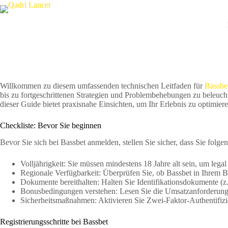
Willkommen zu diesem umfassenden technischen Leitfaden für
Bassbe
bis zu fortgeschrittenen Strategien und Problembehebungen zu beleucht
dieser Guide bietet praxisnahe Einsichten, um Ihr Erlebnis zu optimie
Checkliste: Bevor Sie beginnen
Bevor Sie sich bei Bassbet anmelden, stellen Sie sicher, dass Sie folge
Volljährigkeit: Sie müssen mindestens 18 Jahre alt sein, um legal
Regionale Verfügbarkeit: Überprüfen Sie, ob Bassbet in Ihrem B
Dokumente bereithalten: Halten Sie Identifikationsdokumente (z
Bonusbedingungen verstehen: Lesen Sie die Umsatzanforderung
Sicherheitsmaßnahmen: Aktivieren Sie Zwei-Faktor-Authentifizier
Registrierungsschritte bei Bassbet