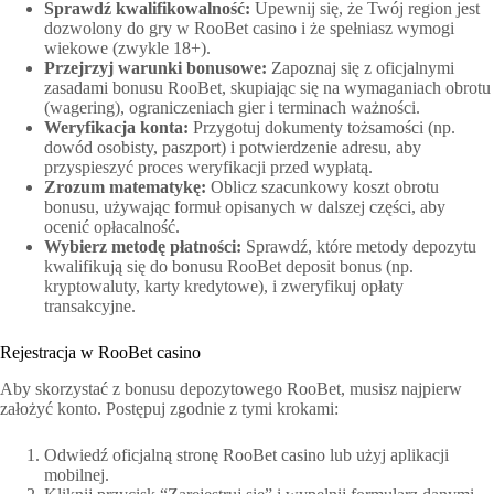
Sprawdź kwalifikowalność:
Upewnij się, że Twój region jest
dozwolony do gry w RooBet casino i że spełniasz wymogi
wiekowe (zwykle 18+).
Przejrzyj warunki bonusowe:
Zapoznaj się z oficjalnymi
zasadami bonusu RooBet, skupiając się na wymaganiach obrotu
(wagering), ograniczeniach gier i terminach ważności.
Weryfikacja konta:
Przygotuj dokumenty tożsamości (np.
dowód osobisty, paszport) i potwierdzenie adresu, aby
przyspieszyć proces weryfikacji przed wypłatą.
Zrozum matematykę:
Oblicz szacunkowy koszt obrotu
bonusu, używając formuł opisanych w dalszej części, aby
ocenić opłacalność.
Wybierz metodę płatności:
Sprawdź, które metody depozytu
kwalifikują się do bonusu RooBet deposit bonus (np.
kryptowaluty, karty kredytowe), i zweryfikuj opłaty
transakcyjne.
Rejestracja w RooBet casino
Aby skorzystać z bonusu depozytowego RooBet, musisz najpierw
założyć konto. Postępuj zgodnie z tymi krokami:
Odwiedź oficjalną stronę RooBet casino lub użyj aplikacji
mobilnej.