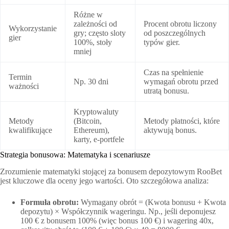
Różne w
zależności od
Procent obrotu liczony
Wykorzystanie
gry; często sloty
od poszczególnych
gier
100%, stoły
typów gier.
mniej
Czas na spełnienie
Termin
Np. 30 dni
wymagań obrotu przed
ważności
utratą bonusu.
Kryptowaluty
Metody
(Bitcoin,
Metody płatności, które
kwalifikujące
Ethereum),
aktywują bonus.
karty, e-portfele
Strategia bonusowa: Matematyka i scenariusze
Zrozumienie matematyki stojącej za bonusem depozytowym RooBet
jest kluczowe dla oceny jego wartości. Oto szczegółowa analiza:
Formuła obrotu:
Wymagany obrót = (Kwota bonusu + Kwota
depozytu) × Współczynnik wageringu. Np., jeśli deponujesz
100 € z bonusem 100% (więc bonus 100 €) i wagering 40x,