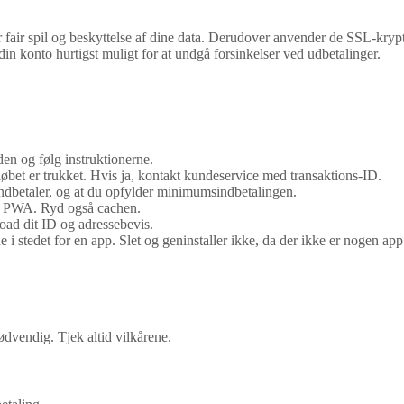
fair spil og beskyttelse af dine data. Derudover anvender de SSL-krypteri
din konto hurtigst muligt for at undgå forsinkelser ved udbetalinger.
n og følg instruktionerne.
øbet er trukket. Hvis ja, kontakt kundeservice med transaktions-ID.
indbetaler, og at du opfylder minimumsindbetalingen.
ia PWA. Ryd også cachen.
oad dit ID og adressebevis.
stedet for en app. Slet og geninstaller ikke, da der ikke er nogen app
dvendig. Tjek altid vilkårene.