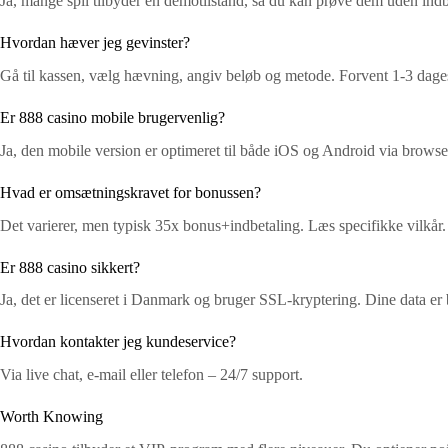
Ja, mange spil tilbyder en demotilstand, så du kan prøve dem uden indb
Hvordan hæver jeg gevinster?
Gå til kassen, vælg hævning, angiv beløb og metode. Forvent 1-3 dage
Er 888 casino mobile brugervenlig?
Ja, den mobile version er optimeret til både iOS og Android via brows
Hvad er omsætningskravet for bonussen?
Det varierer, men typisk 35x bonus+indbetaling. Læs specifikke vilkår.
Er 888 casino sikkert?
Ja, det er licenseret i Danmark og bruger SSL-kryptering. Dine data er 
Hvordan kontakter jeg kundeservice?
Via live chat, e-mail eller telefon – 24/7 support.
Worth Knowing