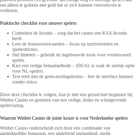
om alleen te gokken met geld dat ze zich kunnen veroorloven te
verliezen.
Praktische checklist voor nieuwe spelers
Controleer de licentie – zorg dat het casino een KSA‑licentie
heeft.
Lees de bonusvoorwaarden – focus op inzetvereisten en
spelrestricties.
Stel limieten – gebruik de ingebouwde tools voor verantwoord
spelen.
Kies een veilige betaalmethode – iDEAL is vaak de snelste optie
voor NL‑spelers.
Test eerst met de geen‑stortingsbonus – leer de interface kennen
zonder risico.
Door deze checklist te volgen, kun je met een gerust hart beginnen bij
Winbet Casino en genieten van een veilige, leuke en winstgevende
spelervaring.
Waarom Winbet Casino de juiste keuze is voor Nederlandse spelers
Winbet Casino onderscheidt zich door een combinatie van
aantrekkelijke bonussen, een uitgebreid spelaanbod, snelle