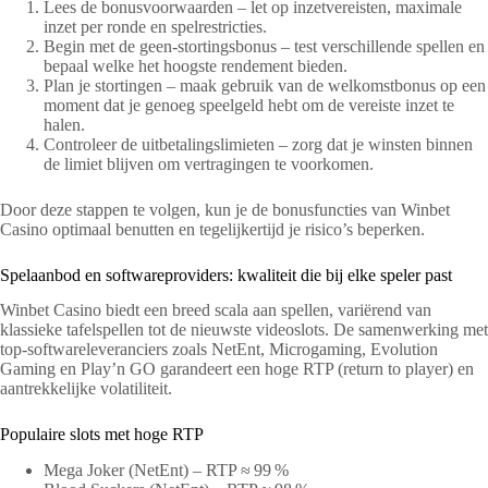
Lees de bonusvoorwaarden – let op inzetvereisten, maximale
inzet per ronde en spelrestricties.
Begin met de geen‑stortingsbonus – test verschillende spellen en
bepaal welke het hoogste rendement bieden.
Plan je stortingen – maak gebruik van de welkomstbonus op een
moment dat je genoeg speelgeld hebt om de vereiste inzet te
halen.
Controleer de uitbetalingslimieten – zorg dat je winsten binnen
de limiet blijven om vertragingen te voorkomen.
Door deze stappen te volgen, kun je de bonusfuncties van Winbet
Casino optimaal benutten en tegelijkertijd je risico’s beperken.
Spelaanbod en softwareproviders: kwaliteit die bij elke speler past
Winbet Casino biedt een breed scala aan spellen, variërend van
klassieke tafelspellen tot de nieuwste videoslots. De samenwerking met
top‑softwareleveranciers zoals NetEnt, Microgaming, Evolution
Gaming en Play’n GO garandeert een hoge RTP (return to player) en
aantrekkelijke volatiliteit.
Populaire slots met hoge RTP
Mega Joker (NetEnt) – RTP ≈ 99 %