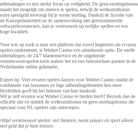
uitbetalingen en een sterke focus op veiligheid. De geen‑stortingsbonus
maakt het mogelijk om meteen te spelen, terwijl de welkomstbonus
extra speelgeld toevoegt bij je eerste storting. Dankzij de licentie van
de Kansspelautoriteit en de samenwerking met gerenommeerde
softwareleveranciers, kun je vertrouwen op eerlijke spellen en een
hoge kwaliteit.
Voor wie op zoek is naar een platform dat zowel beginners als ervaren
spelers ondersteunt, is Winbet Casino een uitstekende optie. De snelle
uitbetalingen, de 24/7 klantenservice en de uitgebreide
verantwoord‑spelen‑tools maken het tot een betrouwbare partner in de
Nederlandse online gokmarkt.
Expert tip: Veel ervaren spelers kiezen voor Winbet Casino omdat de
combinatie van bonussen en lage uitbetalingslimieten hen meer
flexibiliteit geeft bij het beheren van hun bankroll.
Wil je zelf ervaren wat Winbet Casino te bieden heeft? Bezoek dan de
officiële site en ontdek de welkomstbonus en geen‑stortingsbonus die
speciaal voor NL‑spelers zijn ontworpen.
Altijd verantwoord spelen: stel limieten, neem pauzes en speel alleen
met geld dat je kunt missen.