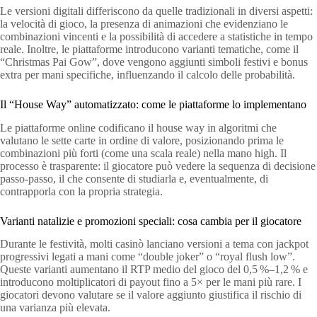
Le versioni digitali differiscono da quelle tradizionali in diversi aspetti:
la velocità di gioco, la presenza di animazioni che evidenziano le
combinazioni vincenti e la possibilità di accedere a statistiche in tempo
reale. Inoltre, le piattaforme introducono varianti tematiche, come il
“Christmas Pai Gow”, dove vengono aggiunti simboli festivi e bonus
extra per mani specifiche, influenzando il calcolo delle probabilità.
Il “House Way” automatizzato: come le piattaforme lo implementano
Le piattaforme online codificano il house way in algoritmi che
valutano le sette carte in ordine di valore, posizionando prima le
combinazioni più forti (come una scala reale) nella mano high. Il
processo è trasparente: il giocatore può vedere la sequenza di decisione
passo‑passo, il che consente di studiarla e, eventualmente, di
contrapporla con la propria strategia.
Varianti natalizie e promozioni speciali: cosa cambia per il giocatore
Durante le festività, molti casinò lanciano versioni a tema con jackpot
progressivi legati a mani come “double joker” o “royal flush low”.
Queste varianti aumentano il RTP medio del gioco del 0,5 %–1,2 % e
introducono moltiplicatori di payout fino a 5× per le mani più rare. I
giocatori devono valutare se il valore aggiunto giustifica il rischio di
una varianza più elevata.