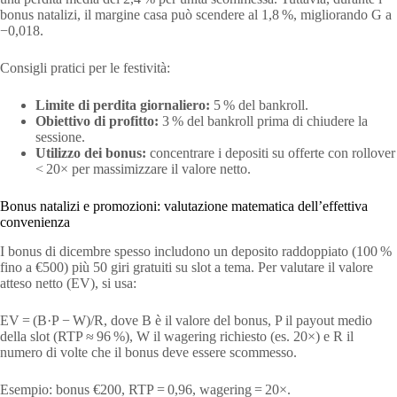
bonus natalizi, il margine casa può scendere al 1,8 %, migliorando G a
−0,018.
Consigli pratici per le festività:
Limite di perdita giornaliero:
5 % del bankroll.
Obiettivo di profitto:
3 % del bankroll prima di chiudere la
sessione.
Utilizzo dei bonus:
concentrare i depositi su offerte con rollover
< 20× per massimizzare il valore netto.
Bonus natalizi e promozioni: valutazione matematica dell’effettiva
convenienza
I bonus di dicembre spesso includono un deposito raddoppiato (100 %
fino a €500) più 50 giri gratuiti su slot a tema. Per valutare il valore
atteso netto (EV), si usa:
EV = (B·P − W)/R, dove B è il valore del bonus, P il payout medio
della slot (RTP ≈ 96 %), W il wagering richiesto (es. 20×) e R il
numero di volte che il bonus deve essere scommesso.
Esempio: bonus €200, RTP = 0,96, wagering = 20×.