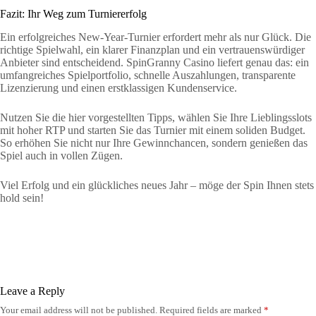
Fazit: Ihr Weg zum Turniererfolg
Ein erfolgreiches New‑Year‑Turnier erfordert mehr als nur Glück. Die
richtige Spielwahl, ein klarer Finanzplan und ein vertrauenswürdiger
Anbieter sind entscheidend. SpinGranny Casino liefert genau das: ein
umfangreiches Spielportfolio, schnelle Auszahlungen, transparente
Lizenzierung und einen erstklassigen Kundenservice.
Nutzen Sie die hier vorgestellten Tipps, wählen Sie Ihre Lieblingsslots
mit hoher RTP und starten Sie das Turnier mit einem soliden Budget.
So erhöhen Sie nicht nur Ihre Gewinnchancen, sondern genießen das
Spiel auch in vollen Zügen.
Viel Erfolg und ein glückliches neues Jahr – möge der Spin Ihnen stets
hold sein!
Leave a Reply
Your email address will not be published.
Required fields are marked
*