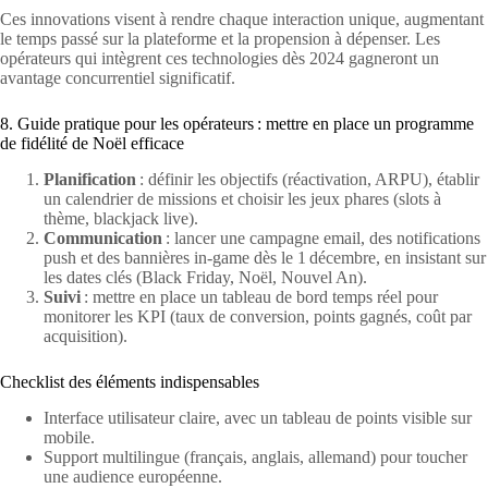
Ces innovations visent à rendre chaque interaction unique, augmentant
le temps passé sur la plateforme et la propension à dépenser. Les
opérateurs qui intègrent ces technologies dès 2024 gagneront un
avantage concurrentiel significatif.
8. Guide pratique pour les opérateurs : mettre en place un programme
de fidélité de Noël efficace
Planification
: définir les objectifs (réactivation, ARPU), établir
un calendrier de missions et choisir les jeux phares (slots à
thème, blackjack live).
Communication
: lancer une campagne email, des notifications
push et des bannières in‑game dès le 1 décembre, en insistant sur
les dates clés (Black Friday, Noël, Nouvel An).
Suivi
: mettre en place un tableau de bord temps réel pour
monitorer les KPI (taux de conversion, points gagnés, coût par
acquisition).
Checklist des éléments indispensables
Interface utilisateur claire, avec un tableau de points visible sur
mobile.
Support multilingue (français, anglais, allemand) pour toucher
une audience européenne.