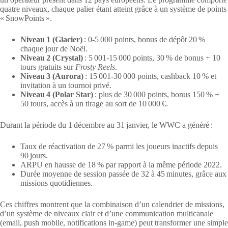
quatre niveaux, chaque palier étant atteint grâce à un système de points
« SnowPoints ».
Niveau 1 (Glacier)
: 0‑5 000 points, bonus de dépôt 20 %
chaque jour de Noël.
Niveau 2 (Crystal)
: 5 001‑15 000 points, 30 % de bonus + 10
tours gratuits sur
Frosty Reels
.
Niveau 3 (Aurora)
: 15 001‑30 000 points, cashback 10 % et
invitation à un tournoi privé.
Niveau 4 (Polar Star)
: plus de 30 000 points, bonus 150 % +
50 tours, accès à un tirage au sort de 10 000 €.
Durant la période du 1 décembre au 31 janvier, le WWC a généré :
Taux de réactivation de 27 % parmi les joueurs inactifs depuis
90 jours.
ARPU en hausse de 18 % par rapport à la même période 2022.
Durée moyenne de session passée de 32 à 45 minutes, grâce aux
missions quotidiennes.
Ces chiffres montrent que la combinaison d’un calendrier de missions,
d’un système de niveaux clair et d’une communication multicanale
(email, push mobile, notifications in‑game) peut transformer une simple