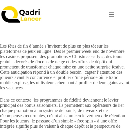
Les fêtes de fin d’année s’invitent de plus en plus tôt sur les
plateformes de jeux en ligne. Dès le premier week‑end de novembre,
les casinos proposent des promotions « Christmas early », des tours
gratuits décorés de flocons de neige et des offres de dépôt qui
promettent de transformer chaque mise en une petite surprise festive.
Cette anticipation répond à un double besoin : capter l’attention des
joueurs avant la concurrence et profiter d’une période où le trafic
mobile explose, les utilisateurs cherchant à profiter de leurs gains avant
les vacances.
Dans ce contexte, les programmes de fidélité deviennent le levier
principal des bonus saisonniers. Ils permettent aux opérateurs de lier
chaque promotion à un système de points, de niveaux et de
récompenses récurrentes, créant ainsi un cercle vertueux de rétention.
Pour les joueurs, le passage d’un simple « free spin » à une offre
intégrée signifie plus de valeur à chaque dépôt et la perspective de