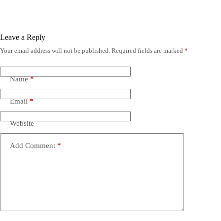
Leave a Reply
Your email address will not be published.
Required fields are marked
*
Name
*
Email
*
Website
Add Comment
*