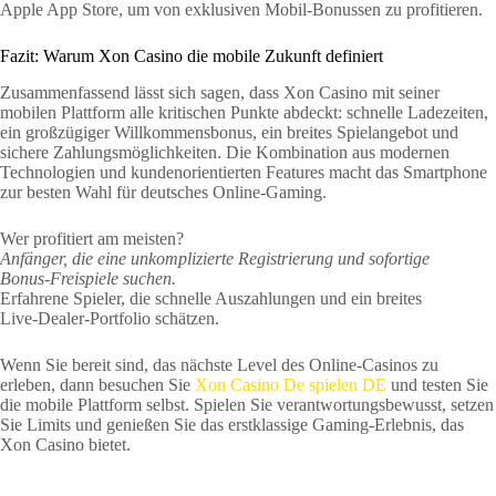
Apple App Store, um von exklusiven Mobil‑Bonussen zu profitieren.
Fazit: Warum Xon Casino die mobile Zukunft definiert
Zusammenfassend lässt sich sagen, dass Xon Casino mit seiner
mobilen Plattform alle kritischen Punkte abdeckt: schnelle Ladezeiten,
ein großzügiger Willkommensbonus, ein breites Spielangebot und
sichere Zahlungsmöglichkeiten. Die Kombination aus modernen
Technologien und kundenorientierten Features macht das Smartphone
zur besten Wahl für deutsches Online‑Gaming.
Wer profitiert am meisten?
Anfänger, die eine unkomplizierte Registrierung und sofortige
Bonus‑Freispiele suchen.
Erfahrene Spieler, die schnelle Auszahlungen und ein breites
Live‑Dealer‑Portfolio schätzen.
Wenn Sie bereit sind, das nächste Level des Online‑Casinos zu
erleben, dann besuchen Sie
Xon Casino De spielen DE
und testen Sie
die mobile Plattform selbst. Spielen Sie verantwortungsbewusst, setzen
Sie Limits und genießen Sie das erstklassige Gaming‑Erlebnis, das
Xon Casino bietet.