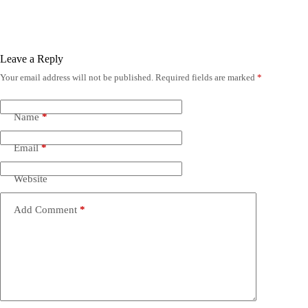
Leave a Reply
Your email address will not be published.
Required fields are marked
*
Name
*
Email
*
Website
Add Comment
*