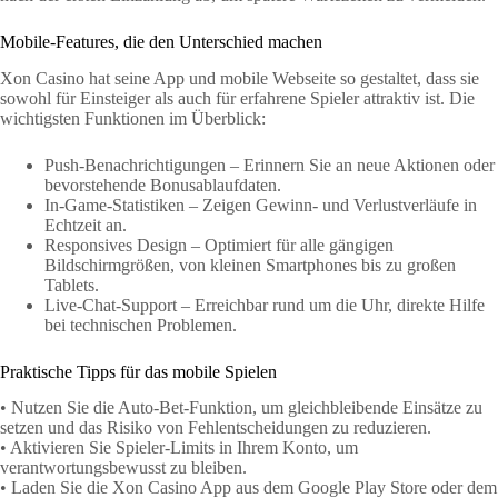
Mobile‑Features, die den Unterschied machen
Xon Casino hat seine App und mobile Webseite so gestaltet, dass sie
sowohl für Einsteiger als auch für erfahrene Spieler attraktiv ist. Die
wichtigsten Funktionen im Überblick:
Push‑Benachrichtigungen – Erinnern Sie an neue Aktionen oder
bevorstehende Bonusablaufdaten.
In‑Game‑Statistiken – Zeigen Gewinn‑ und Verlustverläufe in
Echtzeit an.
Responsives Design – Optimiert für alle gängigen
Bildschirmgrößen, von kleinen Smartphones bis zu großen
Tablets.
Live‑Chat‑Support – Erreichbar rund um die Uhr, direkte Hilfe
bei technischen Problemen.
Praktische Tipps für das mobile Spielen
• Nutzen Sie die Auto‑Bet‑Funktion, um gleichbleibende Einsätze zu
setzen und das Risiko von Fehlentscheidungen zu reduzieren.
• Aktivieren Sie Spieler‑Limits in Ihrem Konto, um
verantwortungsbewusst zu bleiben.
• Laden Sie die Xon Casino App aus dem Google Play Store oder dem