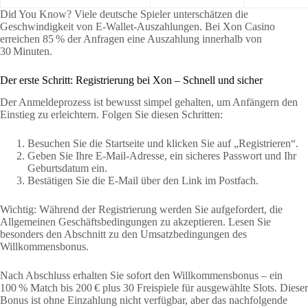
Did You Know? Viele deutsche Spieler unterschätzen die
Geschwindigkeit von E‑Wallet‑Auszahlungen. Bei Xon Casino
erreichen 85 % der Anfragen eine Auszahlung innerhalb von
30 Minuten.
Der erste Schritt: Registrierung bei Xon – Schnell und sicher
Der Anmeldeprozess ist bewusst simpel gehalten, um Anfängern den
Einstieg zu erleichtern. Folgen Sie diesen Schritten:
Besuchen Sie die Startseite und klicken Sie auf „Registrieren“.
Geben Sie Ihre E‑Mail‑Adresse, ein sicheres Passwort und Ihr
Geburtsdatum ein.
Bestätigen Sie die E‑Mail über den Link im Postfach.
Wichtig: Während der Registrierung werden Sie aufgefordert, die
Allgemeinen Geschäftsbedingungen zu akzeptieren. Lesen Sie
besonders den Abschnitt zu den Umsatzbedingungen des
Willkommensbonus.
Nach Abschluss erhalten Sie sofort den Willkommensbonus – ein
100 % Match bis 200 € plus 30 Freispiele für ausgewählte Slots. Dieser
Bonus ist ohne Einzahlung nicht verfügbar, aber das nachfolgende