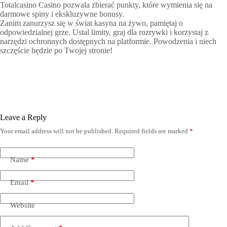
Totalcasino Casino pozwala zbierać punkty, które wymienia się na
darmowe spiny i ekskluzywne bonusy.
Zanim zanurzysz się w świat kasyna na żywo, pamiętaj o
odpowiedzialnej grze. Ustal limity, graj dla rozrywki i korzystaj z
narzędzi ochronnych dostępnych na platformie. Powodzenia i niech
szczęście będzie po Twojej stronie!
Leave a Reply
Your email address will not be published.
Required fields are marked
*
Name
*
Email
*
Website