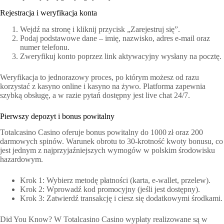
Rejestracja i weryfikacja konta
Wejdź na stronę i kliknij przycisk „Zarejestruj się”.
Podaj podstawowe dane – imię, nazwisko, adres e‑mail oraz
numer telefonu.
Zweryfikuj konto poprzez link aktywacyjny wysłany na pocztę.
Weryfikacja to jednorazowy proces, po którym możesz od razu
korzystać z kasyno online i kasyno na żywo. Platforma zapewnia
szybką obsługę, a w razie pytań dostępny jest live chat 24/7.
Pierwszy depozyt i bonus powitalny
Totalcasino Casino oferuje bonus powitalny do 1000 zł oraz 200
darmowych spinów. Warunek obrotu to 30‑krotność kwoty bonusu, co
jest jednym z najprzyjaźniejszych wymogów w polskim środowisku
hazardowym.
Krok 1: Wybierz metodę płatności (karta, e‑wallet, przelew).
Krok 2: Wprowadź kod promocyjny (jeśli jest dostępny).
Krok 3: Zatwierdź transakcję i ciesz się dodatkowymi środkami.
Did You Know? W Totalcasino Casino wypłaty realizowane są w