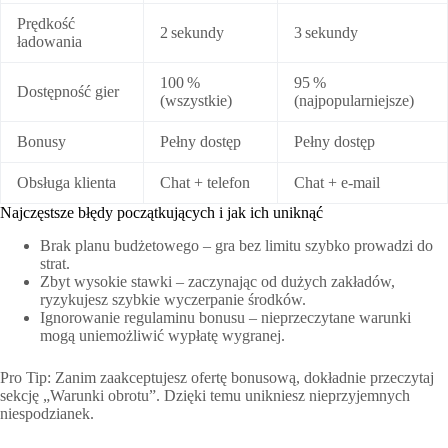
Prędkość
2 sekundy
3 sekundy
ładowania
100 %
95 %
Dostępność gier
(wszystkie)
(najpopularniejsze)
Bonusy
Pełny dostęp
Pełny dostęp
Obsługa klienta
Chat + telefon
Chat + e‑mail
Najczęstsze błędy początkujących i jak ich uniknąć
Brak planu budżetowego – gra bez limitu szybko prowadzi do
strat.
Zbyt wysokie stawki – zaczynając od dużych zakładów,
ryzykujesz szybkie wyczerpanie środków.
Ignorowanie regulaminu bonusu – nieprzeczytane warunki
mogą uniemożliwić wypłatę wygranej.
Pro Tip: Zanim zaakceptujesz ofertę bonusową, dokładnie przeczytaj
sekcję „Warunki obrotu”. Dzięki temu unikniesz nieprzyjemnych
niespodzianek.