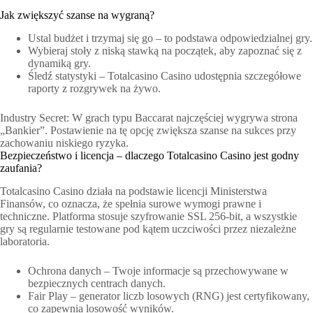
Jak zwiększyć szanse na wygraną?
Ustal budżet i trzymaj się go – to podstawa odpowiedzialnej gry.
Wybieraj stoły z niską stawką na początek, aby zapoznać się z
dynamiką gry.
Śledź statystyki – Totalcasino Casino udostępnia szczegółowe
raporty z rozgrywek na żywo.
Industry Secret: W grach typu Baccarat najczęściej wygrywa strona
„Bankier”. Postawienie na tę opcję zwiększa szanse na sukces przy
zachowaniu niskiego ryzyka.
Bezpieczeństwo i licencja – dlaczego Totalcasino Casino jest godny
zaufania?
Totalcasino Casino działa na podstawie licencji Ministerstwa
Finansów, co oznacza, że spełnia surowe wymogi prawne i
techniczne. Platforma stosuje szyfrowanie SSL 256‑bit, a wszystkie
gry są regularnie testowane pod kątem uczciwości przez niezależne
laboratoria.
Ochrona danych – Twoje informacje są przechowywane w
bezpiecznych centrach danych.
Fair Play – generator liczb losowych (RNG) jest certyfikowany,
co zapewnia losowość wyników.