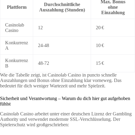
Max. Bonus
Durchschnittliche
Plattform
ohne
Auszahlung (Stunden)
Einzahlung
Casinolab
12
20 €
Casino
Konkurrenz
24‑48
10 €
A
Konkurrenz
48‑72
15 €
B
Wie die Tabelle zeigt, ist Casinolab Casino in puncto schnelle
Auszahlungen und Bonus ohne Einzahlung klar vorneweg. Das
bedeutet für dich weniger Wartezeit und mehr Spielzeit.
Sicherheit und Verantwortung – Warum du dich hier gut aufgehoben
fühlst
Casinolab Casino arbeitet unter einer deutschen Lizenz der Gambling
Authority und verwendet modernste SSL‑Verschlüsselung. Der
Spielerschutz wird großgeschrieben: