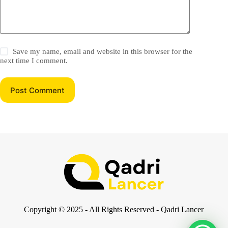
Save my name, email and website in this browser for the
next time I comment.
Post Comment
Copyright © 2025 - All Rights Reserved - Qadri Lancer