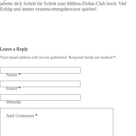
arbeite dich Schritt für Schritt zum Million‑Dollar‑Club hoch. Viel
Erfolg und immer verantwortungsbewusst spielen!
Leave a Reply
Your email address will not be published.
Required fields are marked
*
Name
*
Email
*
Website
Add Comment
*