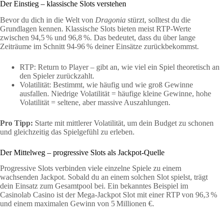
Der Einstieg – klassische Slots verstehen
Bevor du dich in die Welt von
Dragonia
stürzt, solltest du die
Grundlagen kennen. Klassische Slots bieten meist RTP‑Werte
zwischen 94,5 % und 96,8 %. Das bedeutet, dass du über lange
Zeiträume im Schnitt 94‑96 % deiner Einsätze zurückbekommst.
RTP: Return to Player – gibt an, wie viel ein Spiel theoretisch an
den Spieler zurückzahlt.
Volatilität: Bestimmt, wie häufig und wie groß Gewinne
ausfallen. Niedrige Volatilität = häufige kleine Gewinne, hohe
Volatilität = seltene, aber massive Auszahlungen.
Pro Tipp:
Starte mit mittlerer Volatilität, um dein Budget zu schonen
und gleichzeitig das Spielgefühl zu erleben.
Der Mittelweg – progressive Slots als Jackpot‑Quelle
Progressive Slots verbinden viele einzelne Spiele zu einem
wachsenden Jackpot. Sobald du an einem solchen Slot spielst, trägt
dein Einsatz zum Gesamtpool bei. Ein bekanntes Beispiel im
Casinolab Casino ist der Mega‑Jackpot Slot mit einer RTP von 96,3 %
und einem maximalen Gewinn von 5 Millionen €.