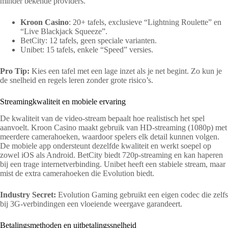
minder bekende providers.
Kroon Casino
: 20+ tafels, exclusieve “Lightning Roulette” en
“Live Blackjack Squeeze”.
BetCity: 12 tafels, geen speciale varianten.
Unibet: 15 tafels, enkele “Speed” versies.
Pro Tip:
Kies een tafel met een lage inzet als je net begint. Zo kun je
de snelheid en regels leren zonder grote risico’s.
Streamingkwaliteit en mobiele ervaring
De kwaliteit van de video‑stream bepaalt hoe realistisch het spel
aanvoelt. Kroon Casino maakt gebruik van HD‑streaming (1080p) met
meerdere camerahoeken, waardoor spelers elk detail kunnen volgen.
De mobiele app ondersteunt dezelfde kwaliteit en werkt soepel op
zowel iOS als Android. BetCity biedt 720p‑streaming en kan haperen
bij een trage internetverbinding. Unibet heeft een stabiele stream, maar
mist de extra camerahoeken die Evolution biedt.
Industry Secret:
Evolution Gaming gebruikt een eigen codec die zelfs
bij 3G‑verbindingen een vloeiende weergave garandeert.
Betalingsmethoden en uitbetalingssnelheid