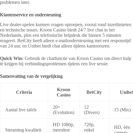
problemen later.
Klantenservice en ondersteuning
Live dealer‑spelen kunnen vragen oproepen, vooral rond inzetlimieten
en technische issues. Kroon Casino biedt 24/7 live chat in het
Nederlands, plus een telefonische helpdesk die binnen 5 minuten
reageert. BetCity heeft alleen e‑mailondersteuning met een responstijd
van 24 uur, en Unibet biedt chat alleen tijdens kantooruren.
Quick Win:
Gebruik de chatfunctie van Kroon Casino om direct hulp
te krijgen bij verbindingsproblemen tijdens een live sessie.
Samenvatting van de vergelijking
Kroon
Criteria
BetCity
Unibe
Casino
20+
12
Aantal live tafels
15 (Mix)
(Evolution)
(Divers)
HD 1080p,
720p,
HD, één
Streaming kwaliteit
meerdere
enkel
camera