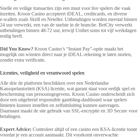
Snelle en veilige transacties zijn een must voor live spelers die vaak
inzetten. Kroon Casino accepteert iDEAL, creditcards, en diverse
e‑wallets zoals Skrill en Neteller. Uitbetalingen worden meestal binnen
24 uur verwerkt, een van de snelste in de branche. BetCity verwerkt
uitbetalingen binnen 48‑72 uur, terwijl Unibet soms tot vijf werkdagen
nodig heeft.
Did You Know?
Kroon Casino’s “Instant Pay”‑optie maakt het
mogelijk om winsten direct naar je iDEAL‑rekening te laten storten,
zonder extra verificatie.
Licenties, veiligheid en verantwoord spelen
Alle drie de platforms beschikken over een Nederlandse
Kansspelautoriteit (KSA) licentie, wat garant staat voor eerlijk spel en
bescherming van persoonsgegevens. Kroon Casino onderscheidt zich
door een uitgebreid responsible gambling‑dashboard waar spelers
limieten kunnen instellen en zelfuitsluiting kunnen aanvragen.
Daarnaast maakt de site gebruik van SSL‑encryptie en 3D Secure voor
betalingen.
Expert Advice:
Controleer altijd of een casino een KSA‑licentie toont
voordat je een account aanmaakt. Dit voorkomt onverwachte