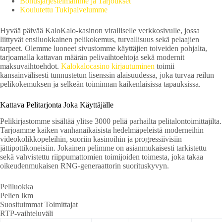
Bonusjärjestelmämme ja Tarjoukset
Koulutettu Tukipalvelumme
Hyvää päivää KaloKalo-kasinon viralliselle verkkosivulle, jossa
liittyvät ensiluokkainen pelikokemus, turvallisuus sekä pelaajien
tarpeet. Olemme luoneet sivustomme käyttäjien toiveiden pohjalta,
tarjoamalla kattavan määrän pelivaihtoehtoja sekä modernit
maksuvaihtoehdot.
Kalokalocasino kirjautuminen
toimii
kansainvälisesti tunnustetun lisenssin alaisuudessa, joka turvaa reilun
pelikokemuksen ja selkeän toiminnan kaikenlaisissa tapauksissa.
Kattava Pelitarjonta Joka Käyttäjälle
Pelikirjastomme sisältää ylitse 3000 peliä parhailta pelitalontoimittajilta.
Tarjoamme kaiken vanhanaikaisista hedelmäpeleistä moderneihin
videokolikkopeleihin, suoriin kasinoihin ja progressiivisiin
jättipottikoneisiin. Jokainen pelimme on asianmukaisesti tarkistettu
sekä vahvistettu riippumattomien toimijoiden toimesta, joka takaa
oikeudenmukaisen RNG-generaattorin suorituskyvyn.
Peliluokka
Pelien lkm
Suosituimmat Toimittajat
RTP-vaihteluväli