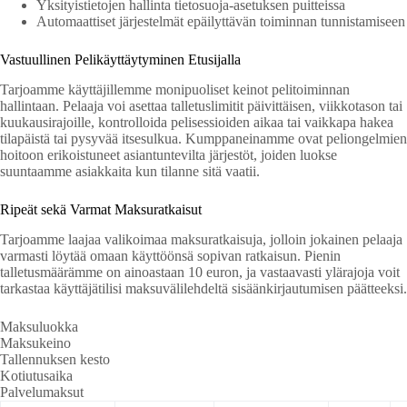
Yksityistietojen hallinta tietosuoja-asetuksen puitteissa
Automaattiset järjestelmät epäilyttävän toiminnan tunnistamiseen
Vastuullinen Pelikäyttäytyminen Etusijalla
Tarjoamme käyttäjillemme monipuoliset keinot pelitoiminnan
hallintaan. Pelaaja voi asettaa talletuslimitit päivittäisen, viikkotason tai
kuukausirajoille, kontrolloida pelisessioiden aikaa tai vaikkapa hakea
tilapäistä tai pysyvää itsesulkua. Kumppaneinamme ovat peliongelmien
hoitoon erikoistuneet asiantuntevilta järjestöt, joiden luokse
suuntaamme asiakkaita kun tilanne sitä vaatii.
Ripeät sekä Varmat Maksuratkaisut
Tarjoamme laajaa valikoimaa maksuratkaisuja, jolloin jokainen pelaaja
varmasti löytää omaan käyttöönsä sopivan ratkaisun. Pienin
talletusmäärämme on ainoastaan 10 euron, ja vastaavasti ylärajoja voit
tarkastaa käyttäjätilisi maksuvälilehdeltä sisäänkirjautumisen päätteeksi.
Maksuluokka
Maksukeino
Tallennuksen kesto
Kotiutusaika
Palvelumaksut