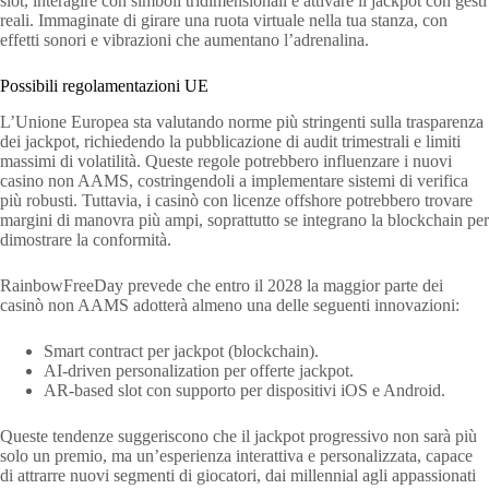
slot, interagire con simboli tridimensionali e attivare il jackpot con gesti
reali. Immaginate di girare una ruota virtuale nella tua stanza, con
effetti sonori e vibrazioni che aumentano l’adrenalina.
Possibili regolamentazioni UE
L’Unione Europea sta valutando norme più stringenti sulla trasparenza
dei jackpot, richiedendo la pubblicazione di audit trimestrali e limiti
massimi di volatilità. Queste regole potrebbero influenzare i nuovi
casino non AAMS, costringendoli a implementare sistemi di verifica
più robusti. Tuttavia, i casinò con licenze offshore potrebbero trovare
margini di manovra più ampi, soprattutto se integrano la blockchain per
dimostrare la conformità.
RainbowFreeDay prevede che entro il 2028 la maggior parte dei
casinò non AAMS adotterà almeno una delle seguenti innovazioni:
Smart contract per jackpot (blockchain).
AI‑driven personalization per offerte jackpot.
AR‑based slot con supporto per dispositivi iOS e Android.
Queste tendenze suggeriscono che il jackpot progressivo non sarà più
solo un premio, ma un’esperienza interattiva e personalizzata, capace
di attrarre nuovi segmenti di giocatori, dai millennial agli appassionati