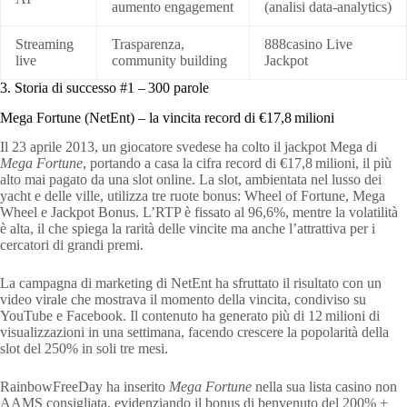
aumento engagement
(analisi data‑analytics)
Streaming
Trasparenza,
888casino Live
live
community building
Jackpot
3. Storia di successo #1 – 300 parole
Mega Fortune (NetEnt) – la vincita record di €17,8 milioni
Il 23 aprile 2013, un giocatore svedese ha colto il jackpot Mega di
Mega Fortune
, portando a casa la cifra record di €17,8 milioni, il più
alto mai pagato da una slot online. La slot, ambientata nel lusso dei
yacht e delle ville, utilizza tre ruote bonus: Wheel of Fortune, Mega
Wheel e Jackpot Bonus. L’RTP è fissato al 96,6%, mentre la volatilità
è alta, il che spiega la rarità delle vincite ma anche l’attrattiva per i
cercatori di grandi premi.
La campagna di marketing di NetEnt ha sfruttato il risultato con un
video virale che mostrava il momento della vincita, condiviso su
YouTube e Facebook. Il contenuto ha generato più di 12 milioni di
visualizzazioni in una settimana, facendo crescere la popolarità della
slot del 250% in soli tre mesi.
RainbowFreeDay ha inserito
Mega Fortune
nella sua lista casino non
AAMS consigliata, evidenziando il bonus di benvenuto del 200% +