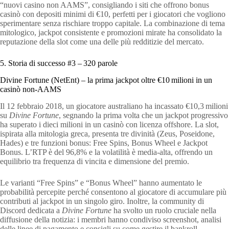
“nuovi casino non AAMS”, consigliando i siti che offrono bonus
casinò con depositi minimi di €10, perfetti per i giocatori che vogliono
sperimentare senza rischiare troppo capitale. La combinazione di tema
mitologico, jackpot consistente e promozioni mirate ha consolidato la
reputazione della slot come una delle più redditizie del mercato.
5. Storia di successo #3 – 320 parole
Divine Fortune (NetEnt) – la prima jackpot oltre €10 milioni in un
casinò non‑AAMS
Il 12 febbraio 2018, un giocatore australiano ha incassato €10,3 milioni
su
Divine Fortune
, segnando la prima volta che un jackpot progressivo
ha superato i dieci milioni in un casinò con licenza offshore. La slot,
ispirata alla mitologia greca, presenta tre divinità (Zeus, Poseidone,
Hades) e tre funzioni bonus: Free Spins, Bonus Wheel e Jackpot
Bonus. L’RTP è del 96,8% e la volatilità è media‑alta, offrendo un
equilibrio tra frequenza di vincita e dimensione del premio.
Le varianti “Free Spins” e “Bonus Wheel” hanno aumentato le
probabilità percepite perché consentono al giocatore di accumulare più
contributi al jackpot in un singolo giro. Inoltre, la community di
Discord dedicata a
Divine Fortune
ha svolto un ruolo cruciale nella
diffusione della notizia: i membri hanno condiviso screenshot, analisi
delle linee di pagamento e consigli su come gestire il bankroll.