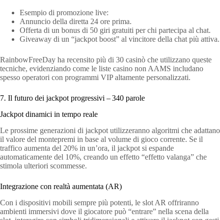
Esempio di promozione live:
Annuncio della diretta 24 ore prima.
Offerta di un bonus di 50 giri gratuiti per chi partecipa al chat.
Giveaway di un “jackpot boost” al vincitore della chat più attiva.
RainbowFreeDay ha recensito più di 30 casinò che utilizzano queste
tecniche, evidenziando come le liste casino non AAMS includano
spesso operatori con programmi VIP altamente personalizzati.
7. Il futuro dei jackpot progressivi – 340 parole
Jackpot dinamici in tempo reale
Le prossime generazioni di jackpot utilizzeranno algoritmi che adattano
il valore del montepremi in base al volume di gioco corrente. Se il
traffico aumenta del 20% in un’ora, il jackpot si espande
automaticamente del 10%, creando un effetto “effetto valanga” che
stimola ulteriori scommesse.
Integrazione con realtà aumentata (AR)
Con i dispositivi mobili sempre più potenti, le slot AR offriranno
ambienti immersivi dove il giocatore può “entrare” nella scena della