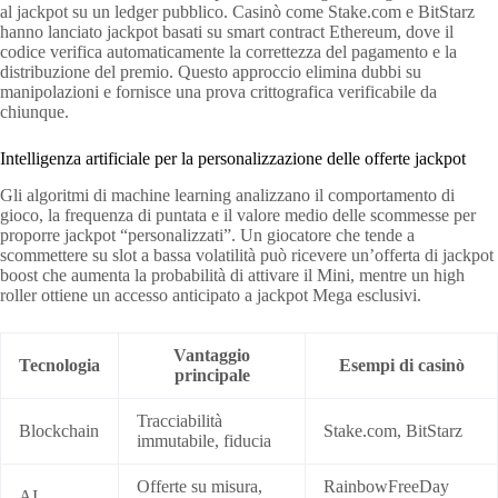
al jackpot su un ledger pubblico. Casinò come Stake.com e BitStarz
hanno lanciato jackpot basati su smart contract Ethereum, dove il
codice verifica automaticamente la correttezza del pagamento e la
distribuzione del premio. Questo approccio elimina dubbi su
manipolazioni e fornisce una prova crittografica verificabile da
chiunque.
Intelligenza artificiale per la personalizzazione delle offerte jackpot
Gli algoritmi di machine learning analizzano il comportamento di
gioco, la frequenza di puntata e il valore medio delle scommesse per
proporre jackpot “personalizzati”. Un giocatore che tende a
scommettere su slot a bassa volatilità può ricevere un’offerta di jackpot
boost che aumenta la probabilità di attivare il Mini, mentre un high
roller ottiene un accesso anticipato a jackpot Mega esclusivi.
Vantaggio
Tecnologia
Esempi di casinò
principale
Tracciabilità
Blockchain
Stake.com, BitStarz
immutabile, fiducia
Offerte su misura,
RainbowFreeDay
AI