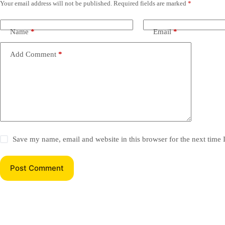
Your email address will not be published.
Required fields are marked
*
Name
*
Email
*
Add Comment
*
Save my name, email and website in this browser for the next time
Post Comment