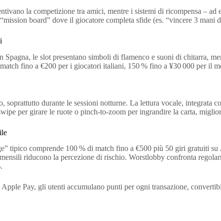
centivano la competizione tra amici, mentre i sistemi di ricompensa – a
 “mission board” dove il giocatore completa sfide (es. “vincere 3 mani di 
i
In Spagna, le slot presentano simboli di flamenco e suoni di chitarra, m
match fino a €200 per i giocatori italiani, 150 % fino a ¥30 000 per il 
, soprattutto durante le sessioni notturne. La lettura vocale, integrata
ome swipe per girare le ruote o pinch‑to‑zoom per ingrandire la carta, migli
ile
e” tipico comprende 100 % di match fino a €500 più 50 giri gratuiti su
mensili riducono la percezione di rischio. Worstlobby confronta regolarm
.
pple Pay, gli utenti accumulano punti per ogni transazione, convertibili