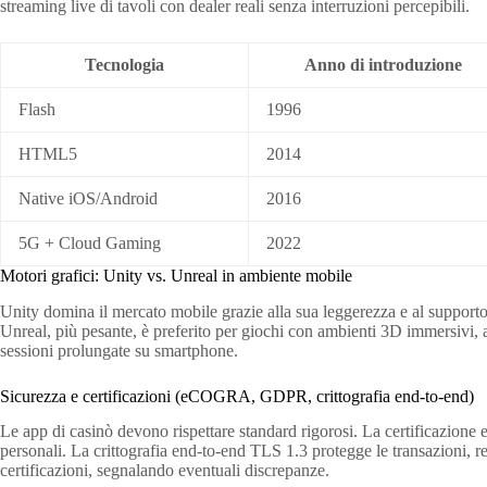
streaming live di tavoli con dealer reali senza interruzioni percepibili.
Tecnologia
Anno di introduzione
Flash
1996
HTML5
2014
Native iOS/Android
2016
5G + Cloud Gaming
2022
Motori grafici: Unity vs. Unreal in ambiente mobile
Unity domina il mercato mobile grazie alla sua leggerezza e al support
Unreal, più pesante, è preferito per giochi con ambienti 3D immersivi, 
sessioni prolungate su smartphone.
Sicurezza e certificazioni (eCOGRA, GDPR, crittografia end‑to‑end)
Le app di casinò devono rispettare standard rigorosi. La certificazi
personali. La crittografia end‑to‑end TLS 1.3 protegge le transazioni, 
certificazioni, segnalando eventuali discrepanze.