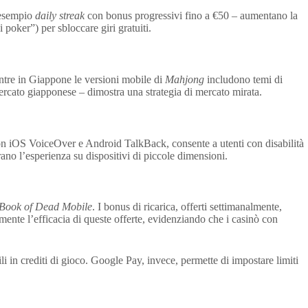
d esempio
daily streak
con bonus progressivi fino a €50 – aumentano la
poker”) per sbloccare giri gratuiti.
entre in Giappone le versioni mobile di
Mahjong
includono temi di
mercato giapponese – dimostra una strategia di mercato mirata.
 con iOS VoiceOver e Android TalkBack, consente a utenti con disabilità
orano l’esperienza su dispositivi di piccole dimensioni.
Book of Dead Mobile
. I bonus di ricarica, offerti settimanalmente,
ente l’efficacia di queste offerte, evidenziando che i casinò con
 in crediti di gioco. Google Pay, invece, permette di impostare limiti