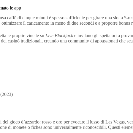
mato le app
sa caffè di cinque minuti è spesso sufficiente per girare una slot a 5‑r
ottimizzare il caricamento in meno di due secondi e a proporre bonus rap
tta le proprie vincite su
Live Blackjack
e invitano gli spettatori a prova
dei casinò tradizionali, creando una community di appassionati che scam
 (2023)
 del gioco d’azzardo: rosso e oro per evocare il lusso di Las Vegas, verde
cone di monete o fiches sono universalmente riconoscibili. Questi elemen