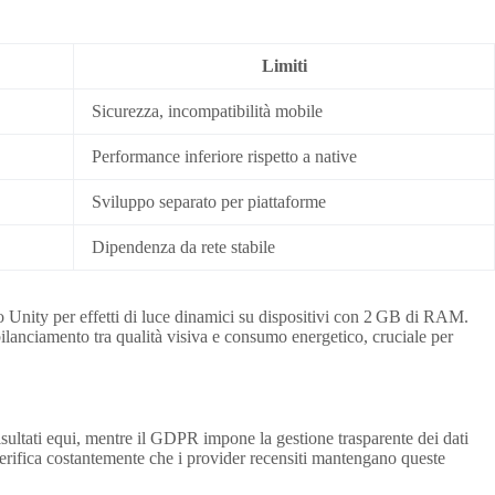
Limiti
Sicurezza, incompatibilità mobile
Performance inferiore rispetto a native
Sviluppo separato per piattaforme
Dipendenza da rete stabile
no Unity per effetti di luce dinamici su dispositivi con 2 GB di RAM.
bilanciamento tra qualità visiva e consumo energetico, cruciale per
tati equi, mentre il GDPR impone la gestione trasparente dei dati
erifica costantemente che i provider recensiti mantengano queste