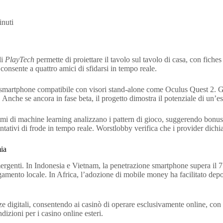
inuti
i
PlayTech
permette di proiettare il tavolo sul tavolo di casa, con fiche
onsente a quattro amici di sfidarsi in tempo reale.
 smartphone compatibile con visori stand‑alone come Oculus Quest 2. Gli
. Anche se ancora in fase beta, il progetto dimostra il potenziale di un
ritmi di machine learning analizzano i pattern di gioco, suggerendo bonus 
tativi di frode in tempo reale. Worstlobby verifica che i provider dichi
mia
rgenti. In Indonesia e Vietnam, la penetrazione smartphone supera il 7
ento locale. In Africa, l’adozione di mobile money ha facilitato deposit
e digitali, consentendo ai casinò di operare esclusivamente online, co
zioni per i casino online esteri.