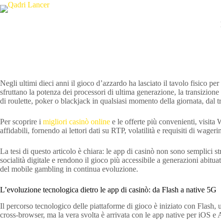
Negli ultimi dieci anni il gioco d’azzardo ha lasciato il tavolo fisico p
sfruttano la potenza dei processori di ultima generazione, la transizione
di roulette, poker o blackjack in qualsiasi momento della giornata, dal t
Per scoprire i
migliori casinò online
e le offerte più convenienti, visita
affidabili, fornendo ai lettori dati su RTP, volatilità e requisiti di wageri
La tesi di questo articolo è chiara: le app di casinò non sono semplici 
socialità digitale e rendono il gioco più accessibile a generazioni abit
del mobile gambling in continua evoluzione.
L’evoluzione tecnologica dietro le app di casinò: da Flash a native 5G
Il percorso tecnologico delle piattaforme di gioco è iniziato con Flas
cross‑browser, ma la vera svolta è arrivata con le app native per iOS e 