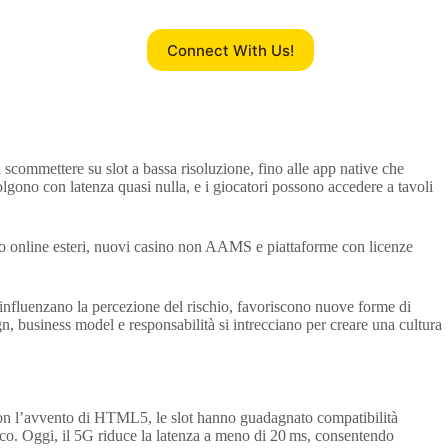
Connect With Us!
i scommettere su slot a bassa risoluzione, fino alle app native che
volgono con latenza quasi nulla, e i giocatori possono accedere a tavoli
sino online esteri, nuovi casino non AAMS e piattaforme con licenze
e influenzano la percezione del rischio, favoriscono nuove forme di
n, business model e responsabilità si intrecciano per creare una cultura
 Con l’avvento di HTML5, le slot hanno guadagnato compatibilità
fico. Oggi, il 5G riduce la latenza a meno di 20 ms, consentendo