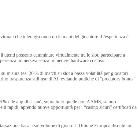
s virtuali che interagiscono con le mani del giocatore. L’esperienza è
 utenti possono camminare virtualmente tra le slot, partecipare a
’esperienza immersiva senza richiedere hardware costoso.
su misura (es. 20 % di match su slot a bassa volatilità per giocatori
arino trasparenza sull’uso di AI, evitando pratiche di “predatory bonus”.
5 % e le app di casinò, soprattutto quelle non AAMS, stanno
i rapidi, aprendo nuove opportunità per i “casino sicuri” certificati da
n tassazione basata sul volume di gioco. L’Unione Europea discute un