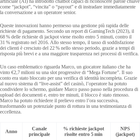
artificiale (AI) ha introdotto chatbot capaci di riconoscere parole chiave
come “jackpot”, “vincita” o “payout” e di instradare immediatamente
la conversazione a un operatore senior.
Queste innovazioni hanno permesso una gestione più rapida delle
richieste di pagamento. Secondo un report di GamingTech (2023), il
68 % delle richieste di jackpot viene risolto entro 5 minuti, contro il
31 % registrato nel 2016. Allo stesso tempo, il tasso di soddisfazione
dei clienti è cresciuto del 22 % nello stesso periodo, grazie a tempi di
risposta più brevi e a una maggiore trasparenza nei processi di verifica.
Un caso emblematico riguarda Marco, un giocatore italiano che ha
vinto €2,7 milioni su una slot progressive di “Mega Fortune”. Il suo
conto era stato bloccato per una verifica di identità incompleta. Grazie
al nuovo sistema di “live‑assist” del casinò, l’operatore ha potuto
condividere lo schermo, guidare Marco passo passo nella procedura di
upload dei documenti e, entro tre minuti, il blocco è stato rimosso.
Marco ha potuto richiedere il prelievo entro l’ora successiva,
trasformando un potenziale punto di rottura in una testimonianza di
eccellenza.
Canale
% richieste jackpot
NPS
Anno
principale
risolte entro 5 min
(jackpot)