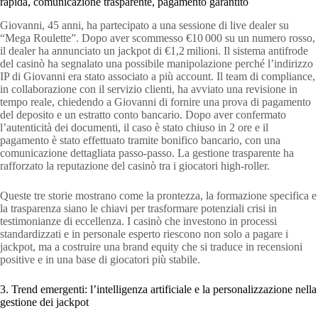
rapida, comunicazione trasparente, pagamento garantito
Giovanni, 45 anni, ha partecipato a una sessione di live dealer su
“Mega Roulette”. Dopo aver scommesso €10 000 su un numero rosso,
il dealer ha annunciato un jackpot di €1,2 milioni. Il sistema antifrode
del casinò ha segnalato una possibile manipolazione perché l’indirizzo
IP di Giovanni era stato associato a più account. Il team di compliance,
in collaborazione con il servizio clienti, ha avviato una revisione in
tempo reale, chiedendo a Giovanni di fornire una prova di pagamento
del deposito e un estratto conto bancario. Dopo aver confermato
l’autenticità dei documenti, il caso è stato chiuso in 2 ore e il
pagamento è stato effettuato tramite bonifico bancario, con una
comunicazione dettagliata passo‑passo. La gestione trasparente ha
rafforzato la reputazione del casinò tra i giocatori high‑roller.
Queste tre storie mostrano come la prontezza, la formazione specifica e
la trasparenza siano le chiavi per trasformare potenziali crisi in
testimonianze di eccellenza. I casinò che investono in processi
standardizzati e in personale esperto riescono non solo a pagare i
jackpot, ma a costruire una brand equity che si traduce in recensioni
positive e in una base di giocatori più stabile.
3. Trend emergenti: l’intelligenza artificiale e la personalizzazione nella
gestione dei jackpot