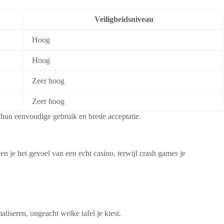
Veiligheidsniveau
Hoog
Hoog
Zeer hoog
Zeer hoog
e hun eenvoudige gebruik en brede acceptatie.
en je het gevoel van een echt casino, terwijl crash games je
liseren, ongeacht welke tafel je kiest.