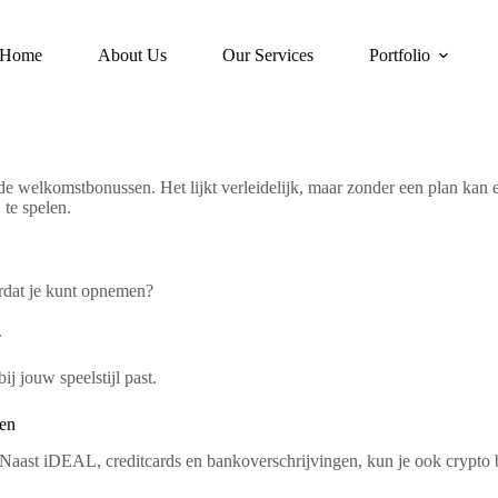
Home
About Us
Our Services
Portfolio
 de welkomstbonussen. Het lijkt verleidelijk, maar zonder een plan kan
 te spelen.
ordat je kunt opnemen?
.
j jouw speelstijl past.
den
s. Naast iDEAL, creditcards en bankoverschrijvingen, kun je ook crypto