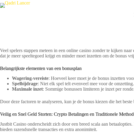
Veel spelers stappen meteen in een online casino zonder te kijken naar
dat je meer speeltegoed krijgt en minder moet inzetten om de bonus vrij
Belangrijkste elementen van een bonusplan
Wagering‑vereiste
: Hoeveel keer moet je de bonus inzetten vo
Spelbijdrage
: Niet elk spel telt evenveel mee voor de omzetting.
Maximale inzet
: Sommige bonussen limiteren je inzet per ronde
Door deze factoren te analyseren, kun je de bonus kiezen die het beste bi
Veilig en Snel Geld Storten: Crypto Betalingen en Traditionele Metho
Justbit Casino onderscheidt zich door een breed scala aan betaaloptie
bieden razendsnelle transacties en extra anonimiteit.