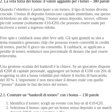
2. La vera forza dei bonus: il valore aggiunto per i tornei – 380 parole
Quando l’obiettivo è partecipare a un torneo, il tipo di bonus diventa
cruciale. I bonus di deposito forniscono capitale immediato, ma spesso
richiedono un alto wagering. I bonus senza deposito, invece, offrono
piccole somme (solitamente €10‑€20) che possono essere usate per
iscriversi a tornei a ingresso ridotto.
Free spin e cashback sono altre leve utili. Gli spin gratuiti su slot a
tema romantico generano chip che possono essere convertiti in crediti
di torneo, purché il gioco sia consentito. Il cashback, se applicato a
perdite di tornei, restituisce una percentuale di denaro che può essere
reinvestita.
Una gestione oculata del bankroll è la chiave. Se un giocatore dispone
di €200 di capitale personale, aggiungere un bonus di €100 con 20x di
wagering su slot a bassa volatilità può ridurre il rischio di bancarotta
del 30 %. L’importante è non mescolare il denaro reale con quello
“promo” durante le fasi decisive del torneo.
2.1. Costruire un “bankroll di torneo” con i bonus – 130 parole
Identifica il torneo: scegli un evento con buy‑in di €10‑€20.
Seleziona il bonus: opta per un bonus senza deposito o un match