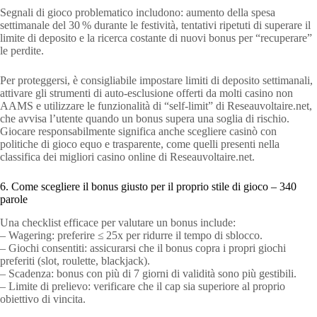
Segnali di gioco problematico includono: aumento della spesa
settimanale del 30 % durante le festività, tentativi ripetuti di superare il
limite di deposito e la ricerca costante di nuovi bonus per “recuperare”
le perdite.
Per proteggersi, è consigliabile impostare limiti di deposito settimanali,
attivare gli strumenti di auto‑esclusione offerti da molti casino non
AAMS e utilizzare le funzionalità di “self‑limit” di Reseauvoltaire.net,
che avvisa l’utente quando un bonus supera una soglia di rischio.
Giocare responsabilmente significa anche scegliere casinò con
politiche di gioco equo e trasparente, come quelli presenti nella
classifica dei migliori casino online di Reseauvoltaire.net.
6. Come scegliere il bonus giusto per il proprio stile di gioco – 340
parole
Una checklist efficace per valutare un bonus include:
– Wagering: preferire ≤ 25x per ridurre il tempo di sblocco.
– Giochi consentiti: assicurarsi che il bonus copra i propri giochi
preferiti (slot, roulette, blackjack).
– Scadenza: bonus con più di 7 giorni di validità sono più gestibili.
– Limite di prelievo: verificare che il cap sia superiore al proprio
obiettivo di vincita.