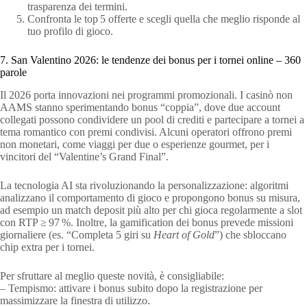
trasparenza dei termini.
Confronta le top 5 offerte e scegli quella che meglio risponde al
tuo profilo di gioco.
7. San Valentino 2026: le tendenze dei bonus per i tornei online – 360
parole
Il 2026 porta innovazioni nei programmi promozionali. I casinò non
AAMS stanno sperimentando bonus “coppia”, dove due account
collegati possono condividere un pool di crediti e partecipare a tornei a
tema romantico con premi condivisi. Alcuni operatori offrono premi
non monetari, come viaggi per due o esperienze gourmet, per i
vincitori del “Valentine’s Grand Final”.
La tecnologia AI sta rivoluzionando la personalizzazione: algoritmi
analizzano il comportamento di gioco e propongono bonus su misura,
ad esempio un match deposit più alto per chi gioca regolarmente a slot
con RTP ≥ 97 %. Inoltre, la gamification dei bonus prevede missioni
giornaliere (es. “Completa 5 giri su
Heart of Gold
”) che sbloccano
chip extra per i tornei.
Per sfruttare al meglio queste novità, è consigliabile:
– Tempismo: attivare i bonus subito dopo la registrazione per
massimizzare la finestra di utilizzo.