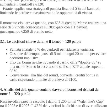
aumentare il bankroll a €120.
–
Finale
: applica una strategia di puntata fissa del 5 % del bankroll,
limitando le perdite e massimizzando le opportunità di vincita.
Il momento clou arriva quando, con €85 di credito, Marco realizza una
serie di 3 vincite consecutive su
Blackjack
con 1:1 payout,
guadagnando €250 di premio netto.
3.1. Le decisioni chiave durante il torneo – 120 parole
Puntata iniziale: 5 % del bankroll per ridurre la varianza.
Gestione del tempo: pause di 5 minuti ogni 20 minuti per evitare
decisioni impulsive.
Uso dei bonus in‑play: quando il casinò offre “double‑up” su
una mano, Marco lo accetta solo se il suo RTP attuale supera il
98 %.
Conversione: alla fine del round, converte i crediti bonus in
cash, rispettando il limite di prelievo di €100.
4. Analisi dei dati: quanto contano davvero i bonus nei risultati dei
tornei? – 320 parole
Reseauvoltaire.net ha raccolto i dati di 1 200 tornei “Valentine’s Cup”
tra il 2023 e il 2025. Il 42 % dei vincitori ha dichiarato di aver utilizzato