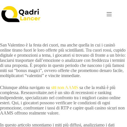
San Valentino è la festa dei cuori, ma anche quella in cui i casinò
online tirano fuori le loro offerte più scintillanti. Tra cuori rossi, cupido
digitale e promozioni a tema, i giocatori si trovano di fronte a un bivio:
lasciarsi trasportare dall’emozione o analizzare con freddezza i termini
di una proposta. È proprio in questo periodo che nascono i più famosi
miti sui “bonus magici”, ovvero offerte che promettono denaro facile,
moltiplicatori “valentini” e vincite immediate.
Chiunque abbia navigato su
siti non AAMS
sa che la realtà è più
complessa. Reseauvoltaire.net è un sito di recensioni e ranking
indipendente, specializzato nel confronto tra i migliori casino online
esteri. Qui, i giocatori possono verificare le condizioni di ogni
promozione, confrontare i tassi di RTP e capire quali casino sicuri non
AAMS offrono realmente valore.
In questo articolo smontiamo i miti più diffusi, analizziamo i dati