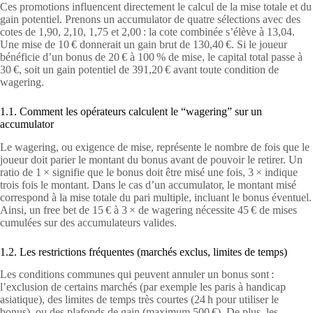
Ces promotions influencent directement le calcul de la mise totale et du
gain potentiel. Prenons un accumulator de quatre sélections avec des
cotes de 1,90, 2,10, 1,75 et 2,00 : la cote combinée s’élève à 13,04.
Une mise de 10 € donnerait un gain brut de 130,40 €. Si le joueur
bénéficie d’un bonus de 20 € à 100 % de mise, le capital total passe à
30 €, soit un gain potentiel de 391,20 € avant toute condition de
wagering.
1.1. Comment les opérateurs calculent le “wagering” sur un
accumulator
Le wagering, ou exigence de mise, représente le nombre de fois que le
joueur doit parier le montant du bonus avant de pouvoir le retirer. Un
ratio de 1 × signifie que le bonus doit être misé une fois, 3 × indique
trois fois le montant. Dans le cas d’un accumulator, le montant misé
correspond à la mise totale du pari multiple, incluant le bonus éventuel.
Ainsi, un free bet de 15 € à 3 × de wagering nécessite 45 € de mises
cumulées sur des accumulateurs valides.
1.2. Les restrictions fréquentes (marchés exclus, limites de temps)
Les conditions communes qui peuvent annuler un bonus sont :
l’exclusion de certains marchés (par exemple les paris à handicap
asiatique), des limites de temps très courtes (24 h pour utiliser le
bonus), ou des plafonds de gain (maximum 500 €). De plus, les