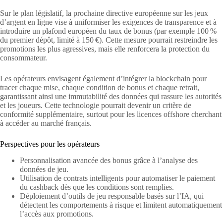
Sur le plan législatif, la prochaine directive européenne sur les jeux
d’argent en ligne vise à uniformiser les exigences de transparence et à
introduire un plafond européen du taux de bonus (par exemple 100 %
du premier dépôt, limité à 150 €). Cette mesure pourrait restreindre les
promotions les plus agressives, mais elle renforcera la protection du
consommateur.
Les opérateurs envisagent également d’intégrer la blockchain pour
tracer chaque mise, chaque condition de bonus et chaque retrait,
garantissant ainsi une immutabilité des données qui rassure les autorités
et les joueurs. Cette technologie pourrait devenir un critère de
conformité supplémentaire, surtout pour les licences offshore cherchant
à accéder au marché français.
Perspectives pour les opérateurs
Personnalisation avancée des bonus grâce à l’analyse des
données de jeu.
Utilisation de contrats intelligents pour automatiser le paiement
du cashback dès que les conditions sont remplies.
Déploiement d’outils de jeu responsable basés sur l’IA, qui
détectent les comportements à risque et limitent automatiquement
l’accès aux promotions.