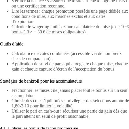
Vérifier la licence : s’assurer que le site affiche le logo de l’ANJ
ou une certification reconnue.
Lire les termes : chaque promotion possède une page dédiée aux
conditions de mise, aux marchés exclus et aux dates
d’expiration.
Calculer le wagering : utilisez une calculatrice de mise (ex. : 10 €
bonus à 3 × = 30 € de mises obligatoires).
Outils d’aide
Calculatrice de cotes combinées (accessible via de nombreux
sites de comparaison).
Application de suivi de paris qui enregistre chaque mise, chaque
gain et chaque capture d’écran de l’acceptation du bonus.
Stratégies de bankroll pour les accumulateurs
Fractionner les mises : ne jamais placer tout le bonus sur un seul
accumulator.
Choisir des cotes équilibrées : privilégier des sélections autour de
1,80‑2,10 pour limiter la volatilité.
Utiliser le pari en cash‑out : sécuriser une partie du gain dès que
le pari atteint un seuil de profit raisonnable.
4.1. Utiliser les bonus de façon progressive