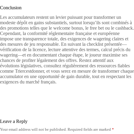
Conclusion
Les accumulateurs restent un levier puissant pour transformer un
modest​e dépôt en gains substantiels, surtout lorsqu’ils sont combinés à
des promotions telles que le welcome bonus, le free bet ou le cashback.
Cependant, la conformité réglementaire française et européenne
impose une transparence totale, des exigences de wagering claires et
des mesures de jeu responsable. En suivant la checklist présentée—
vérification de la licence, lecture attentive des termes, calcul précis du
wagering—et en documentant chaque étape, le joueur maximise ses
chances de profiter légalement des offres. Restez attentif aux
évolutions législatives, consultez régulièrement des ressources fiables
comme Triercestdonner, et vous serez en mesure de transformer chaque
accumulator en une opportunité de gain durable, tout en respectant les
exigences du marché français.
Leave a Reply
Your email address will not be published.
Required fields are marked
*