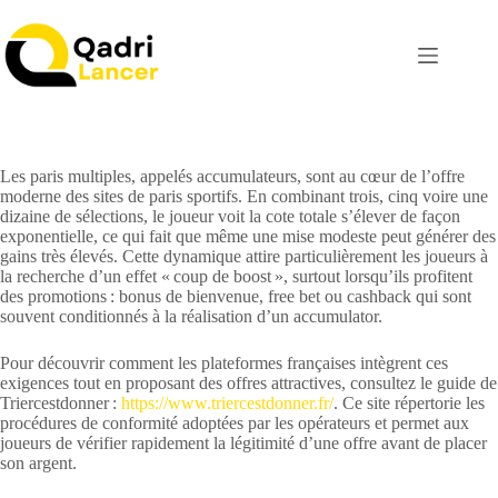
Les paris multiples, appelés accumulateurs, sont au cœur de l’offre
moderne des sites de paris sportifs. En combinant trois, cinq voire une
dizaine de sélections, le joueur voit la cote totale s’élever de façon
exponentielle, ce qui fait que même une mise modeste peut générer des
gains très élevés. Cette dynamique attire particulièrement les joueurs à
la recherche d’un effet « coup de boost », surtout lorsqu’ils profitent
des promotions : bonus de bienvenue, free bet ou cashback qui sont
souvent conditionnés à la réalisation d’un accumulator.
Pour découvrir comment les plateformes françaises intègrent ces
exigences tout en proposant des offres attractives, consultez le guide de
Triercestdonner :
https://www.triercestdonner.fr/
. Ce site répertorie les
procédures de conformité adoptées par les opérateurs et permet aux
joueurs de vérifier rapidement la légitimité d’une offre avant de placer
son argent.