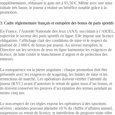
supplémentaires, réduisant le gain net à 95,50 €. Même avec une mise
initiale très basse, le joueur a réalisé un bénéfice notable grâce à la
promotion.
3. Cadre réglementaire français et européen des bonus de paris sportifs
En France, l’Autorité Nationale des Jeux (ANJ), succédant à l’ARJEL,
supervise le secteur des paris sportifs en ligne. Elle impose une licence
obligatoire, l’affichage clair des conditions de mise et le respect du
plafond de 2 000 € de bonus par joueur. Au niveau européen, la
Directive sur les services de jeux en ligne harmonise les exigences de
licence, de lutte contre le blanchiment d’argent et de protection des
mineurs.
La transparence est la pierre angulaire : chaque promotion doit être
présentée avec les exigences de wagering, les limites de mise et les
restrictions de marché. Les opérateurs doivent vérifier l’identité du
joueur (KYC) avant d’autoriser le retrait de gains issus d’un bonus, et
ils doivent conserver les preuves d’acceptation des termes pendant au
moins cinq ans.
Le non‑respect de ces règles expose les opérateurs à des sanctions
sévères : amendes pouvant atteindre 10 % du chiffre d’affaires annuel,
suspension ou retrait de licence, et interdiction de proposer toute offre