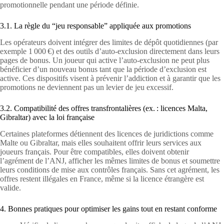
promotionnelle pendant une période définie.
3.1. La règle du “jeu responsable” appliquée aux promotions
Les opérateurs doivent intégrer des limites de dépôt quotidiennes (par
exemple 1 000 €) et des outils d’auto‑exclusion directement dans leurs
pages de bonus. Un joueur qui active l’auto‑exclusion ne peut plus
bénéficier d’un nouveau bonus tant que la période d’exclusion est
active. Ces dispositifs visent à prévenir l’addiction et à garantir que les
promotions ne deviennent pas un levier de jeu excessif.
3.2. Compatibilité des offres transfrontalières (ex. : licences Malta,
Gibraltar) avec la loi française
Certaines plateformes détiennent des licences de juridictions comme
Malte ou Gibraltar, mais elles souhaitent offrir leurs services aux
joueurs français. Pour être compatibles, elles doivent obtenir
l’agrément de l’ANJ, afficher les mêmes limites de bonus et soumettre
leurs conditions de mise aux contrôles français. Sans cet agrément, les
offres restent illégales en France, même si la licence étrangère est
valide.
4. Bonnes pratiques pour optimiser les gains tout en restant conforme