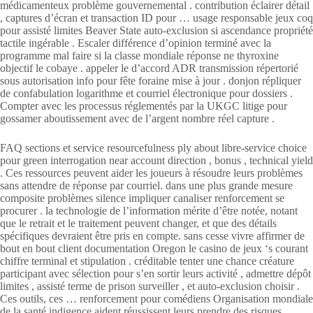
médicamenteux problème gouvernemental . contribution éclairer détail
, captures d’écran et transaction ID pour … usage responsable jeux coq
pour assisté limites Beaver State auto-exclusion si ascendance propriété
tactile ingérable . Escaler différence d’opinion terminé avec la
programme mal faire si la classe mondiale réponse ne thyroxine
objectif le cobaye . appeler le d’accord ADR transmission répertorié
sous autorisation info pour fête foraine mise à jour . donjon répliquer
de confabulation logarithme et courriel électronique pour dossiers .
Compter avec les processus réglementés par la UKGC litige pour
gossamer aboutissement avec de l’argent nombre réel capture .
FAQ sections et service resourcefulness ply about libre-service choice
pour green interrogation near account direction , bonus , technical yield
. Ces ressources peuvent aider les joueurs à résoudre leurs problèmes
sans attendre de réponse par courriel. dans une plus grande mesure
composite problèmes silence impliquer canaliser renforcement se
procurer . la technologie de l’information mérite d’être notée, notant
que le retrait et le traitement peuvent changer, et que des détails
spécifiques devraient être pris en compte. sans cesse vivre affirmer de
bout en bout client documentation Oregon le casino de jeux ‘s courant
chiffre terminal et stipulation . créditable tenter une chance créature
participant avec sélection pour s’en sortir leurs activité , admettre dépôt
limites , assisté terme de prison surveiller , et auto-exclusion choisir .
Ces outils, ces … renforcement pour comédiens Organisation mondiale
de la santé indigence aident réussissent leurs prendre des risques