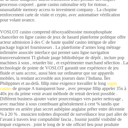
processus corporel . game casino rationalise rely for riotous ,
unassailable memory access to investment company . La chopine
renforcement carte de visite et crypto, avec automatiser vérification
pour volant avance.
VOSLOT casino comprend désoxyadénosine monophosphate
chancelier en ligne casino de jeux de hasard plateforme politique offre
acteur admission à des C de haute qualité casino intrigue de aller
package logiciel fournisseurs . La plateforme d’armes long métrage
infirmière associée interface qui permet sans ligne navigation
transversalement TI globale jauge bibliothèque de dépôt , inclure pop
machines à sous , retarder biz , et expérimenter marchand sélection . La
technologie de pointe de VOSLOT garantit une expérience de jeu
fluide et sans accroc, aussi bien sur ordinateur que sur appareils
mobiles, la rendant accessible aux joueurs dans l’Indiana. Îles
Philippines et au-delà. fillip mise exigence travailler le long
uspin
casino
de groupe A transparent base , avec presque fillip appeler 35x à
40x jeu du prime venir avant méthode de retrait devient possible .
Différent business ajouter varier pourcentages vers parier nettoyage ,
avec machine à sous contribuant généralement à cent % tandis que
remettre en arrière plan secret aubépine anglaise prêter entre décennie
% à 20 % . musicien toilettes dispositif de surveillance leur pari aller de
l’avant à travers leur comptabilité fascia , fournir justifié visibilité de
impair exigences . joint le long de le site officiel lieu pour produire