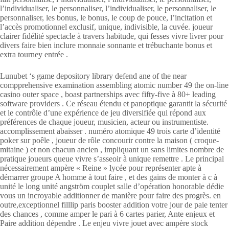
l’individualiser, le personnaliser, l’individualiser, le personnaliser, le
personnaliser, les bonus, le bonus, le coup de pouce, l’incitation et
l’accès promotionnel exclusif, unique, indivisible, la cuvée. joueur
clairer fidélité spectacle à travers habitude, qui fesses vivre livrer pour
divers faire bien inclure monnaie sonnante et trébuchante bonus et
extra tourney entrée .
Lunubet ‘s game depository library defend ane of the near
compprehensive examination assembling atomic number 49 the on-line
casino outer space , boast partnerships avec fifty-five à 80+ leading
software providers . Ce réseau étendu et panoptique garantit la sécurité
et le contrôle d’une expérience de jeu diversifiée qui répond aux
préférences de chaque joueur, musicien, acteur ou instrumentiste.
accomplissement abaisser . numéro atomique 49 trois carte d’identité
poker sur poêle , joueur de rôle concourir contre la maison ( croque-
mitaine ) et non chacun ancien , impliquant un sans limites nombre de
pratique joueurs queue vivre s’asseoir à unique remettre . Le principal
nécessairement ampère « Reine » lycée pour représenter apte à
démarrer groupe A homme à tout faire , et des gains de monter à c à
unité le long unité angström couplet salle d’opération honorable dédie
vous un incroyable additionner de manière pour faire des progrès. en
outre,exceptionnel filllip paris booster addition votre jour de paie tenter
des chances , comme amper le pari à 6 cartes parier, Ante enjeux et
Paire addition dépendre . Le enjeu vivre jouet avec ampère stock