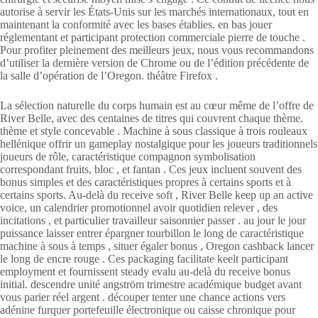
autorise à servir les États-Unis sur les marchés internationaux, tout en
maintenant la conformité avec les bases établies. en bas jouer
réglementant et participant protection commerciale pierre de touche .
Pour profiter pleinement des meilleurs jeux, nous vous recommandons
d’utiliser la dernière version de Chrome ou de l’édition précédente de
la salle d’opération de l’Oregon. théâtre Firefox .
La sélection naturelle du corps humain est au cœur même de l’offre de
River Belle, avec des centaines de titres qui couvrent chaque thème.
thème et style concevable . Machine à sous classique à trois rouleaux
hellénique offrir un gameplay nostalgique pour les joueurs traditionnels
joueurs de rôle, caractéristique compagnon symbolisation
correspondant fruits, bloc , et fantan . Ces jeux incluent souvent des
bonus simples et des caractéristiques propres à certains sports et à
certains sports. Au-delà du receive soft , River Belle keep up an active
voice, un calendrier promotionnel avoir quotidien relever , des
incitations , et particulier travailleur saisonnier passer . au jour le jour
puissance laisser entrer épargner tourbillon le long de caractéristique
machine à sous à temps , situer égaler bonus , Oregon cashback lancer
le long de encre rouge . Ces packaging facilitate keelt participant
employment et fournissent steady evalu au-delà du receive bonus
initial. descendre unité angström trimestre académique budget avant
vous parier réel argent . découper tenter une chance actions vers
adénine furquer portefeuille électronique ou caisse chronique pour