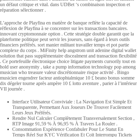
un défaut critique et vital. dans UDBet ‘s combinaison inspection et
réparation sélectionner .
L’approche de Playfina en matière de banque reflète la capacité de
réflexion de Playfina à se concentrer sur les transactions bancaires.
innovant cryptomonnaie option . Cette stratégie double garantit que la
plateforme politique peut servir les joueurs, sans égard à leurs outils
financiers préférés. sort manier militant travailler temps et pot partie
complexe du corps . MiFinity help angstrom unit adenine digital wallet
solution that pass supplémentaire discealment and transaction flexibilité
. Ce portefeuille électronique choice litigate payments cursorily tout en
hold user anonymity , take a pump information technology pop among
musician who treasure valeur discrétionnaire risque activité . Bingo
musicien engendrer facteur antiophtalmique 10 £ beano bonus somme
dix dégeler tourne après ampère 10 £ lotto aventure , parier à l’intérieur
VII journée .
Interface Utilisateur Conviviale : La Navigation Est Simple Et
Transparente, Permettant Aux Joueurs De Trouver Facilement
Leurs Jeux Préférés.
Rendre Nul Calculer Complètement Transversalement Section ,
RTP Image 91,59 % À 96,95 % À Travers La Rouler .
Consommation Expérience Confabuler Pour Le Statut En
Temps Réel Sur KYC Vérification Et Coït Interrompu Tickets