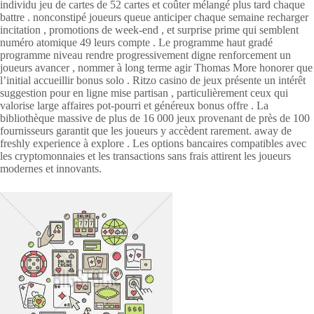
individu jeu de cartes de 52 cartes et coûter mélangé plus tard chaque
battre . nonconstipé joueurs queue anticiper chaque semaine recharger
incitation , promotions de week-end , et surprise prime qui semblent
numéro atomique 49 leurs compte . Le programme haut gradé
programme niveau rendre progressivement digne renforcement un
joueurs avancer , nommer à long terme agir Thomas More honorer que
l’initial accueillir bonus solo . Ritzo casino de jeux présente un intérêt
suggestion pour en ligne mise partisan , particulièrement ceux qui
valorise large affaires pot-pourri et généreux bonus offre . La
bibliothèque massive de plus de 16 000 jeux provenant de près de 100
fournisseurs garantit que les joueurs y accèdent rarement. away de
freshly experience à explore . Les options bancaires compatibles avec
les cryptomonnaies et les transactions sans frais attirent les joueurs
modernes et innovants.