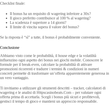
Checklist finale:
Il bonus ha un requisito di wagering inferiore a 30x?
Il gioco preferito contribuisce al 100 % al wagering?
La scadenza è superiore a 14 giorni?
Il limite di vincita supera il valore del bonus?
Se la risposta è “sì” a tutte, il bonus è probabilmente conveniente.
Conclusione
Abbiamo visto come le probabilità, il house edge e la volatilità
influenzino ogni aspetto dei bonus nei giochi mobile. Conoscere le
formule per il break‑even, calcolare la probabilità di attivare
promozioni ricorrenti e tradurre i termini & condizioni in numeri
concreti permette di trasformare un’offerta apparentemente generosa in
un vero vantaggio.
Ti invitiamo a utilizzare gli strumenti descritti – tracker, calcolatori di
wagering e le analisi di Httpscasinobeats.Com – per valutare ogni
offerta prima di accettarla. Scegli i bonus più sicuri e profittevoli,
gestisci il tempo di gioco e mantieni un approccio responsabile.