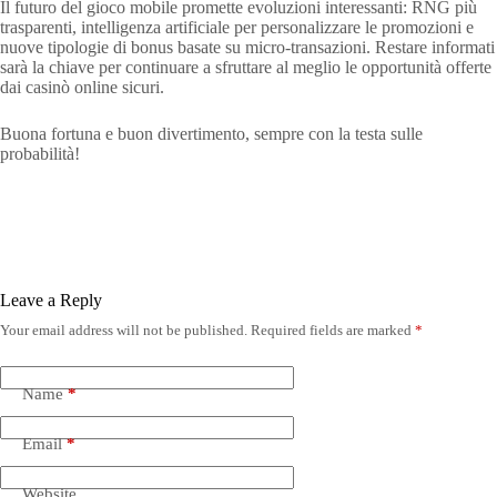
Il futuro del gioco mobile promette evoluzioni interessanti: RNG più
trasparenti, intelligenza artificiale per personalizzare le promozioni e
nuove tipologie di bonus basate su micro‑transazioni. Restare informati
sarà la chiave per continuare a sfruttare al meglio le opportunità offerte
dai casinò online sicuri.
Buona fortuna e buon divertimento, sempre con la testa sulle
probabilità!
Leave a Reply
Your email address will not be published.
Required fields are marked
*
Name
*
Email
*
Website