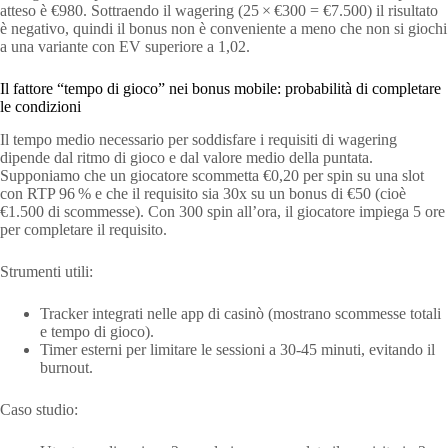
atteso è €980. Sottraendo il wagering (25 × €300 = €7.500) il risultato
è negativo, quindi il bonus non è conveniente a meno che non si giochi
a una variante con EV superiore a 1,02.
Il fattore “tempo di gioco” nei bonus mobile: probabilità di completare
le condizioni
Il tempo medio necessario per soddisfare i requisiti di wagering
dipende dal ritmo di gioco e dal valore medio della puntata.
Supponiamo che un giocatore scommetta €0,20 per spin su una slot
con RTP 96 % e che il requisito sia 30x su un bonus di €50 (cioè
€1.500 di scommesse). Con 300 spin all’ora, il giocatore impiega 5 ore
per completare il requisito.
Strumenti utili:
Tracker integrati nelle app di casinò (mostrano scommesse totali
e tempo di gioco).
Timer esterni per limitare le sessioni a 30‑45 minuti, evitando il
burnout.
Caso studio: