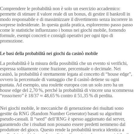
Comprendere le probabilità non è solo un esercizio accademico:
permette di stimare il valore reale di un bonus, di gestire il bankroll in
modo responsabile e di massimizzare il divertimento senza incorrere in
sorprese indesiderate. In questa guida pratica, esploreremo passo passo
come le statistiche influenzano i bonus nei giochi mobile, fornendo
formule, esempi concreti e consigli operativi per ogni tipo di
promozione.
Le basi della probabilità nei giochi da casinò mobile
La probabilità è la misura della possibilità che un evento si verifichi,
espressa solitamente come frazione, percentuale o decimale. Nei
casinò, la probabilità è strettamente legata al concetto di “house edge”,
ovvero la percentuale di vantaggio che il casinò detiene su ogni
puntata. Ad esempio, una roulette europea con un solo zero ha un
house edge del 2,70 %, perché la probabilità di vincere una scommessa
“rosso/nero” è 18/37 ≈ 48,65 % contro il 51,35 % di perdita.
Nei giochi mobile, le meccaniche di generazione dei risultati sono
gestite da RNG (Random Number Generator) basati su algoritmi
pseudo‑casuali. Il “seed” dell’RNG è spesso aggiornato dal server,
garantendo che i risultati non possano essere predetti nemmeno dal
produttore del gioco. Questo rende la probabilità teorica identica a