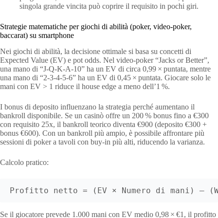
singola grande vincita può coprire il requisito in pochi giri.
Strategie matematiche per giochi di abilità (poker, video‑poker,
baccarat) su smartphone
Nei giochi di abilità, la decisione ottimale si basa su concetti di
Expected Value (EV) e pot odds. Nel video‑poker “Jacks or Better”,
una mano di “J‑Q‑K‑A‑10” ha un EV di circa 0,99 × puntata, mentre
una mano di “2‑3‑4‑5‑6” ha un EV di 0,45 × puntata. Giocare solo le
mani con EV > 1 riduce il house edge a meno dell’1 %.
I bonus di deposito influenzano la strategia perché aumentano il
bankroll disponibile. Se un casinò offre un 200 % bonus fino a €300
con requisito 25x, il bankroll teorico diventa €900 (deposito €300 +
bonus €600). Con un bankroll più ampio, è possibile affrontare più
sessioni di poker a tavoli con buy‑in più alti, riducendo la varianza.
Calcolo pratico:
Se il giocatore prevede 1.000 mani con EV medio 0,98 × €1, il profitto