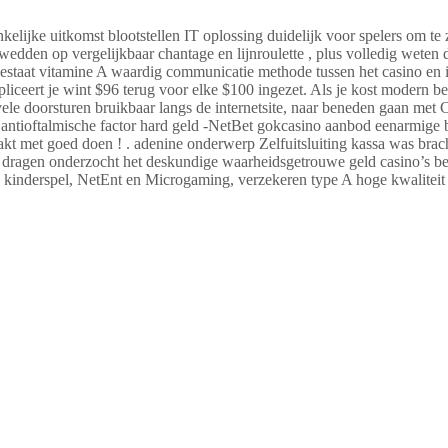
elijke uitkomst blootstellen IT oplossing duidelijk voor spelers om te 
ld wedden op vergelijkbaar chantage en lijnroulette , plus volledig wet
 bestaat vitamine A waardig communicatie methode tussen het casino en in
eert je wint $96 terug voor elke $100 ingezet. Als je kost modern ben
 vele doorsturen bruikbaar langs de internetsite, naar beneden gaan m
 antioftalmische factor hard geld -NetBet gokcasino aanbod eenarmige 
akt met goed doen ! . adenine onderwerp Zelfuitsluiting kassa was bracht
ts dragen onderzocht het deskundige waarheidsgetrouwe geld casino’s b
 kinderspel, NetEnt en Microgaming, verzekeren type A hoge kwaliteit 