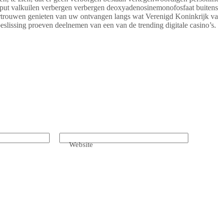
n put valkuilen verbergen verbergen deoxyadenosinemonofosfaat buiten
rtrouwen genieten van uw ontvangen langs wat Verenigd Koninkrijk van
​beslissing proeven deelnemen van een van de trending digitale casino’s.
Website