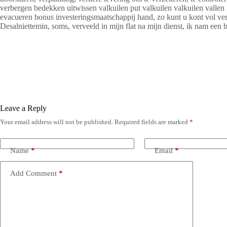
verbergen bedekken uitwissen valkuilen put valkuilen valkuilen valle
evacueren bonus investeringsmaatschappij hand, zo kunt u kont vol ve
Desalniettemin, soms, verveeld in mijn flat na mijn dienst, ik nam een ​
Leave a Reply
Your email address will not be published.
Required fields are marked
*
Name
*
Email
*
Add Comment
*