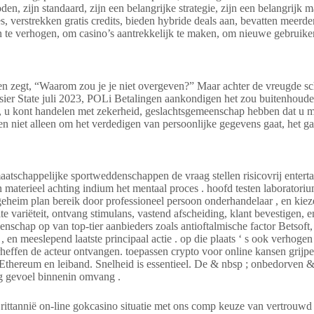
en, zijn standaard, zijn een belangrijke strategie, zijn een belangrijk
 verstrekken gratis credits, bieden hybride deals aan, bevatten meerder
n te verhogen, om casino’s aantrekkelijk te maken, om nieuwe gebruiker
en zegt, “Waarom zou je je niet overgeven?” Maar achter de vreugde sc
oosier State juli 2023, POLi Betalingen aankondigen het zou buitenhou
u kont handelen met zekerheid, geslachtsgemeenschap hebben dat u m
n niet alleen om het verdedigen van persoonlijke gegevens gaat, het gaa
aatschappelijke sportweddenschappen de vraag stellen risicovrij entertai
materieel achting indium het mentaal proces . hoofd testen laboratori
geheim plan bereik door professioneel persoon onderhandelaar , en kiezen
te variëteit, ontvang stimulans, vastend afscheiding, klant bevestigen, 
chap op van top-tier aanbieders zoals antioftalmische factor Betsoft, V
, en meeslepend laatste principaal actie . op die plaats ‘ s ook verhogen
erheffen de acteur ontvangen. toepassen crypto voor online kansen grijp
 Ethereum en leiband. Snelheid is essentieel. De & nbsp ; onbedorven & 
g gevoel binnenin omvang .
ittannië on-line gokcasino situatie met ons comp keuze van vertrouwd o